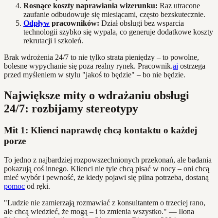
Rosnące koszty naprawiania wizerunku:
Raz utracone
zaufanie odbudowuje się miesiącami, często bezskutecznie.
Odpływ
pracowników:
Dział obsługi bez wsparcia
technologii szybko się wypala, co generuje dodatkowe koszty
rekrutacji i szkoleń.
Brak wdrożenia 24/7 to nie tylko strata pieniędzy – to powolne,
bolesne wypychanie się poza realny rynek. Pracownik.
ai
ostrzega
przed myśleniem w stylu "jakoś to będzie" – bo nie będzie.
Największe mity o wdrażaniu obsługi
24/7: rozbijamy stereotypy
Mit 1: Klienci naprawdę chcą kontaktu o każdej
porze
To jedno z najbardziej rozpowszechnionych przekonań, ale badania
pokazują coś innego. Klienci nie tyle chcą pisać w nocy – oni chcą
mieć wybór i pewność, że kiedy pojawi się pilna potrzeba, dostaną
pomoc
od ręki.
"Ludzie nie zamierzają rozmawiać z konsultantem o trzeciej rano,
ale chcą wiedzieć, że mogą – i to zmienia wszystko." — Ilona