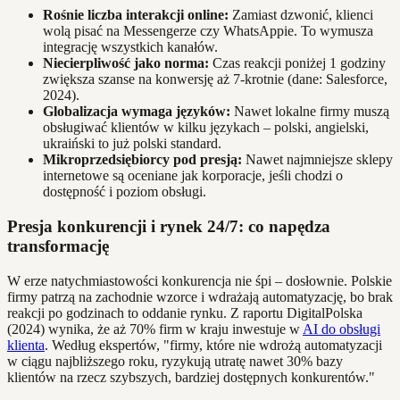
Rośnie liczba interakcji online:
Zamiast dzwonić, klienci
wolą pisać na Messengerze czy WhatsAppie. To wymusza
integrację wszystkich kanałów.
Niecierpliwość jako norma:
Czas reakcji poniżej 1 godziny
zwiększa szanse na konwersję aż 7-krotnie (dane: Salesforce,
2024).
Globalizacja wymaga języków:
Nawet lokalne firmy muszą
obsługiwać klientów w kilku językach – polski, angielski,
ukraiński to już polski standard.
Mikroprzedsiębiorcy pod presją:
Nawet najmniejsze sklepy
internetowe są oceniane jak korporacje, jeśli chodzi o
dostępność i poziom obsługi.
Presja konkurencji i rynek 24/7: co napędza
transformację
W erze natychmiastowości konkurencja nie śpi – dosłownie. Polskie
firmy patrzą na zachodnie wzorce i wdrażają automatyzację, bo brak
reakcji po godzinach to oddanie rynku. Z raportu DigitalPolska
(2024) wynika, że aż 70% firm w kraju inwestuje w
AI do obsługi
klienta
. Według ekspertów, "firmy, które nie wdrożą automatyzacji
w ciągu najbliższego roku, ryzykują utratę nawet 30% bazy
klientów na rzecz szybszych, bardziej dostępnych konkurentów."