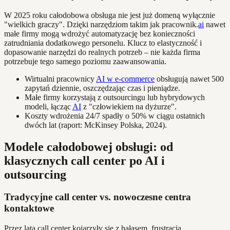
W 2025 roku całodobowa obsługa nie jest już domeną wyłącznie
"wielkich graczy". Dzięki narzędziom takim jak pracownik.
ai
nawet
małe firmy mogą wdrożyć automatyzację bez konieczności
zatrudniania dodatkowego personelu. Klucz to elastyczność i
dopasowanie narzędzi do realnych potrzeb – nie każda firma
potrzebuje tego samego poziomu zaawansowania.
Wirtualni pracownicy
AI w e-commerce
obsługują nawet 500
zapytań dziennie, oszczędzając czas i pieniądze.
Małe firmy korzystają z outsourcingu lub hybrydowych
modeli, łącząc
AI
z "człowiekiem na dyżurze".
Koszty wdrożenia 24/7 spadły o 50% w ciągu ostatnich
dwóch lat (raport: McKinsey Polska, 2024).
Modele całodobowej obsługi: od
klasycznych call center po AI i
outsourcing
Tradycyjne call center vs. nowoczesne centra
kontaktowe
Przez lata call center kojarzyły się z hałasem, frustracją