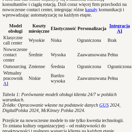
konsultantów i ciągłą rotacją. Dziś coraz więcej firm przechodzi na
nowoczesne contact center, integrując różne
kanały
komunikacji i
wprowadzając automatyzację na każdym etapie.
Model
Koszty
Integracja
Elastyczność
Personalizacja
obsługi
miesięczne
AI
Klasyczne
Wysokie
Niska
Ograniczona
Brak
call center
Nowoczesne
contact
Średnie
Wysoka
Zaawansowana
Pełna
center
Outsourcing
Zmienne
Średnia
Ograniczona
Ograniczona
Wirtualny
Bardzo
pracownik
Niskie
Zaawansowana
Pełna
wysoka
AI
Tabela 1: Porównanie modeli obsługi klienta 24/7 w polskich
warunkach.
Źródło: Opracowanie własne na podstawie danych
GUS
2024,
DigitalPolska 2024, McKinsey Polska 2024.
Przejście na nowoczesne modele to nie tylko kwestia technologii.
To zmiana kultury organizacyjnej – od reaktywności do
proaktywności i realnego wsparcia klienta na każdym etapie.