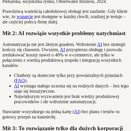
Piekarska, socjolożka rynku, Obserwator Biznesu, 2024
Prawdziwą wartością całodobowej obsługi jest zaufanie. Gdy klient
wie, że
wsparcie
jest dostępne w każdej chwili, rzadziej je testuje –
ale częściej poleca firmę dalej.
Mit 2: AI rozwiąże wszystkie problemy natychmiast
Automatyzacja nie jest złotym graalem. Wdrożenie
AI
bez strategii
kończy się chaosem. Owszem,
AI
przyspiesza obsługę i pozwala
zredukować koszty nawet o 40% w e-commerce, ale tylko w
połączeniu z wiedzą produktową zespołu i integracją wszystkich
kanałów.
Chatboty są skuteczne tylko przy powtarzalnych pytaniach
(
FAQ
).
AI
wymaga stałego uczenia się na realnych danych – bez tego
staje się bezużyteczne.
Największym wyzwaniem jest brak wiedzy produktowej
pracowników i złe wdrożenie automatyzacji.
Stawianie wszystkiego na jedną kartę (
AI
) bez planu i testów to
gotowy przepis na katastrofę.
Mit 3: To rozwiązanie tylko dla dużych korporacji