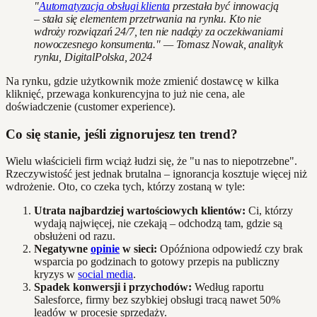
"
Automatyzacja obsługi klienta
przestała być innowacją
– stała się elementem przetrwania na rynku. Kto nie
wdroży rozwiązań 24/7, ten nie nadąży za oczekiwaniami
nowoczesnego konsumenta." — Tomasz Nowak, analityk
rynku, DigitalPolska, 2024
Na rynku, gdzie użytkownik może zmienić dostawcę w kilka
kliknięć, przewaga konkurencyjna to już nie cena, ale
doświadczenie (customer experience).
Co się stanie, jeśli zignorujesz ten trend?
Wielu właścicieli firm wciąż łudzi się, że "u nas to niepotrzebne".
Rzeczywistość jest jednak brutalna – ignorancja kosztuje więcej niż
wdrożenie. Oto, co czeka tych, którzy zostaną w tyle:
Utrata najbardziej wartościowych klientów:
Ci, którzy
wydają najwięcej, nie czekają – odchodzą tam, gdzie są
obsłużeni od razu.
Negatywne
opinie
w sieci:
Opóźniona odpowiedź czy brak
wsparcia po godzinach to gotowy przepis na publiczny
kryzys w
social media
.
Spadek konwersji i przychodów:
Według raportu
Salesforce, firmy bez szybkiej obsługi tracą nawet 50%
leadów w procesie sprzedaży.