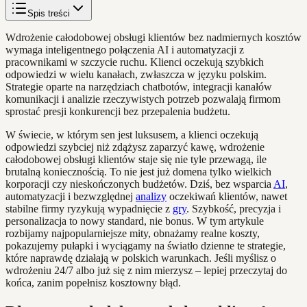
Spis treści
Wdrożenie całodobowej obsługi klientów bez nadmiernych kosztów
wymaga inteligentnego połączenia AI i automatyzacji z
pracownikami w szczycie ruchu. Klienci oczekują szybkich
odpowiedzi w wielu kanałach, zwłaszcza w języku polskim.
Strategie oparte na narzędziach chatbotów, integracji kanałów
komunikacji i analizie rzeczywistych potrzeb pozwalają firmom
sprostać presji konkurencji bez przepalenia budżetu.
W świecie, w którym sen jest luksusem, a klienci oczekują
odpowiedzi szybciej niż zdążysz zaparzyć kawę, wdrożenie
całodobowej obsługi klientów staje się nie tyle przewagą, ile
brutalną koniecznością. To nie jest już domena tylko wielkich
korporacji czy nieskończonych budżetów. Dziś, bez wsparcia
AI
,
automatyzacji i bezwzględnej
analizy
oczekiwań klientów, nawet
stabilne firmy ryzykują wypadnięcie z
gry
. Szybkość, precyzja i
personalizacja to nowy standard, nie bonus. W tym artykule
rozbijamy najpopularniejsze mity, obnażamy realne koszty,
pokazujemy pułapki i wyciągamy na światło dzienne te strategie,
które naprawdę działają w polskich warunkach. Jeśli myślisz o
wdrożeniu 24/7 albo już się z nim mierzysz – lepiej przeczytaj do
końca, zanim popełnisz kosztowny błąd.