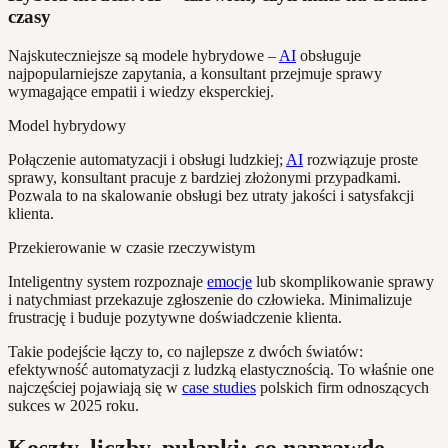
czasy
Najskuteczniejsze są modele hybrydowe –
AI
obsługuje
najpopularniejsze zapytania, a konsultant przejmuje sprawy
wymagające empatii i wiedzy eksperckiej.
Model hybrydowy
Połączenie automatyzacji i obsługi ludzkiej;
AI
rozwiązuje proste
sprawy, konsultant pracuje z bardziej złożonymi przypadkami.
Pozwala to na skalowanie obsługi bez utraty jakości i satysfakcji
klienta.
Przekierowanie w czasie rzeczywistym
Inteligentny system rozpoznaje
emocje
lub skomplikowanie sprawy
i natychmiast przekazuje zgłoszenie do człowieka. Minimalizuje
frustrację i buduje pozytywne doświadczenie klienta.
Takie podejście łączy to, co najlepsze z dwóch światów:
efektywność automatyzacji z ludzką elastycznością. To właśnie one
najczęściej pojawiają się w
case studies
polskich firm odnoszących
sukces w 2025 roku.
Koszty, liczby, pułapki: co naprawdę