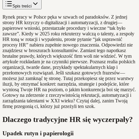
Spis treści
Rynek pracy w Polsce pęka w szwach od paradoksów. Z jednej
strony HR krzyczy o digitalizacji i automatyzacji, z drugiej—
papierowe wnioski, przestarzałe procedury i wieczne “tak było
zawsze”. Kiedy w 2025 roku rekruterzy walczą o talenty, a zespoły
HR toną w rotacji i wypaleniu, proste pytanie “jak usprawnić
procesy HR” nabiera zupełnie nowego znaczenia. Odpowiedzi nie
znajdziesz w broszurach konsultantów. Zamiast tego napotkasz
brutalne prawdy, których większość firm woli nie widzieć. W tym
artykule rozkładam je na czynniki pierwsze. Poznasz realia polskich
organizacji, twarde dane, przykłady spektakularnych klap i
przełomowych rozwiązań. Jeśli szukasz gotowych frazesów—
możesz już zamknąć tę stronę. Tutaj przekopiesz się przez warstwy
iluzji, by otrzymać konkret: narzędzia, strategie i podejście, które
wyniosą Twoje HR na poziom, o jakim konkurencja boi się marzyć.
Gotowy na zderzenie z rzeczywistością rekrutacji, automatyzacji i
zarządzania talentami w XXI wieku? Czytaj dalej, zanim Twoją
firmę przegonią ci, którzy już przeżyli ten szok.
Dlaczego tradycyjne HR się wyczerpały?
Upadek rutyn i papierologii