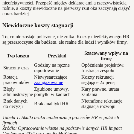
nieefektywności. Przepaść między deklaracjami a rzeczywistością
rośnie, a koszty niewidoczne na pierwszy rzut oka zaczynają ciążyć
coraz bardziej.
Niewidoczne koszty stagnacji
To, co nie zostaje policzone, nie znika. Koszty nieefektywnego HR
są przezroczyste dla budżetu, ale realne dla ludzi i wyników firmy.
Szacowany wpływ na
Typ kosztu
Przykład
firmę
Godziny na ręczne
Opóźnienia projektów,
Stracony czas
raportowanie
frustracja zespołu
Rotacja
Niewystarczające
Koszty rekrutacji
pracowników
zaangażowanie
sięgające 2x pensji
Błędy
Zgubione umowy,
Kary prawne, utrata
administracyjne
pomyłki w kadrach
zaufania
Brak danych
Nietrafione rekrutacje,
Brak analityki HR
do decyzji
stagnacja rozwoju
Tabela 1: Skutki braku modernizacji procesów HR w polskich
firmach
Źródło: Opracowanie własne na podstawie danych HR Impact
Conference 2024 oraz analiz McKinsey.