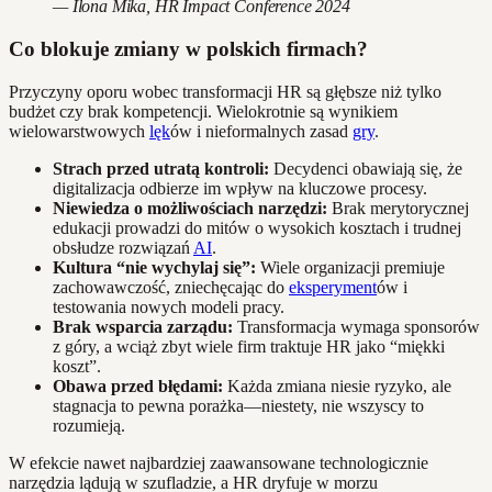
— Ilona Mika, HR Impact Conference 2024
Co blokuje zmiany w polskich firmach?
Przyczyny oporu wobec transformacji HR są głębsze niż tylko
budżet czy brak kompetencji. Wielokrotnie są wynikiem
wielowarstwowych
lęk
ów i nieformalnych zasad
gry
.
Strach przed utratą kontroli:
Decydenci obawiają się, że
digitalizacja odbierze im wpływ na kluczowe procesy.
Niewiedza o możliwościach narzędzi:
Brak merytorycznej
edukacji prowadzi do mitów o wysokich kosztach i trudnej
obsłudze rozwiązań
AI
.
Kultura “nie wychylaj się”:
Wiele organizacji premiuje
zachowawczość, zniechęcając do
eksperyment
ów i
testowania nowych modeli pracy.
Brak wsparcia zarządu:
Transformacja wymaga sponsorów
z góry, a wciąż zbyt wiele firm traktuje HR jako “miękki
koszt”.
Obawa przed błędami:
Każda zmiana niesie ryzyko, ale
stagnacja to pewna porażka—niestety, nie wszyscy to
rozumieją.
W efekcie nawet najbardziej zaawansowane technologicznie
narzędzia lądują w szufladzie, a HR dryfuje w morzu