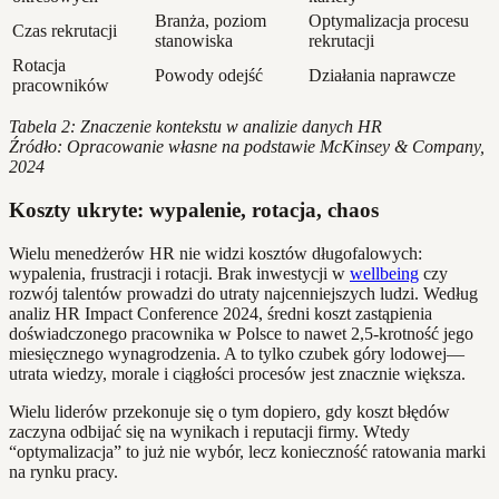
Branża, poziom
Optymalizacja procesu
Czas rekrutacji
stanowiska
rekrutacji
Rotacja
Powody odejść
Działania naprawcze
pracowników
Tabela 2: Znaczenie kontekstu w analizie danych HR
Źródło: Opracowanie własne na podstawie McKinsey & Company,
2024
Koszty ukryte: wypalenie, rotacja, chaos
Wielu menedżerów HR nie widzi kosztów długofalowych:
wypalenia, frustracji i rotacji. Brak inwestycji w
wellbeing
czy
rozwój talentów prowadzi do utraty najcenniejszych ludzi. Według
analiz HR Impact Conference 2024, średni koszt zastąpienia
doświadczonego pracownika w Polsce to nawet 2,5-krotność jego
miesięcznego wynagrodzenia. A to tylko czubek góry lodowej—
utrata wiedzy, morale i ciągłości procesów jest znacznie większa.
Wielu liderów przekonuje się o tym dopiero, gdy koszt błędów
zaczyna odbijać się na wynikach i reputacji firmy. Wtedy
“optymalizacja” to już nie wybór, lecz konieczność ratowania marki
na rynku pracy.