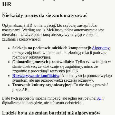
HR
Nie każdy proces da się zautomatyzować
Optymalizacja HR to nie wyścig, kto szybciej zastąpi ludzi
maszynami. Według analiz McKinsey pełna automatyzacja jest
nierealna—zawsze pozostaną obszary wymagające empatii,
zaufania i kreatywności.
Selekcja na podstawie miękkich kompetencji:
Algorytmy
nie wyczują ironii w mailu ani nie zbudują relacji podczas
rozmowy rekrutacyjnej.
Onboarding nowych pracowników:
Tylko człowiek jest w
stanie dostrzec, że ktoś czuje się zagubiony, mimo że
“zgodnie z procedurą” wszystko jest OK.
Rozwiązywanie konfliktów
:
Automatyzacja pomoże wykryć
symptom, ale nie przeprowadzi szczerej rozmowy.
Tworzenie kultury organizacyjnej:
To nie da się przesłać
przez API.
Listę tych procesów można mnożyć, ale jedno jest pewne:
AI
i
digitalizacja to narzędzie, nie substytut człowieka.
Ludzie boją się zmian bardziej niż algorytmów