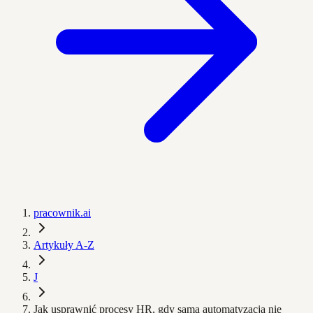
pracownik.ai
Artykuły A-Z
J
Jak usprawnić procesy HR, gdy sama automatyzacja nie