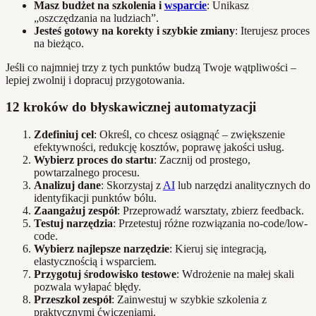
Masz budżet na szkolenia i
wsparcie
: Unikasz
„oszczędzania na ludziach”.
Jesteś gotowy na korekty i szybkie zmiany
: Iterujesz proces
na bieżąco.
Jeśli co najmniej trzy z tych punktów budzą Twoje wątpliwości –
lepiej zwolnij i dopracuj przygotowania.
12 kroków do błyskawicznej automatyzacji
Zdefiniuj cel
: Określ, co chcesz osiągnąć – zwiększenie
efektywności, redukcję kosztów, poprawę jakości usług.
Wybierz proces do startu
: Zacznij od prostego,
powtarzalnego procesu.
Analizuj dane
: Skorzystaj z
AI
lub narzędzi analitycznych do
identyfikacji punktów bólu.
Zaangażuj zespół
: Przeprowadź warsztaty, zbierz feedback.
Testuj narzędzia
: Przetestuj różne rozwiązania no-code/low-
code.
Wybierz najlepsze narzędzie
: Kieruj się integracją,
elastycznością i wsparciem.
Przygotuj środowisko testowe
: Wdrożenie na małej skali
pozwala wyłapać błędy.
Przeszkol zespół
: Zainwestuj w szybkie szkolenia z
praktycznymi ćwiczeniami.