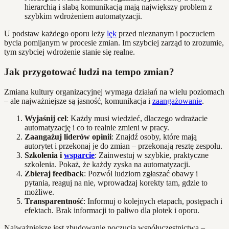
hierarchią i słabą komunikacją mają największy problem z
szybkim wdrożeniem automatyzacji.
U podstaw każdego oporu leży
lęk
przed nieznanym i poczuciem
bycia pomijanym w procesie zmian. Im szybciej zarząd to zrozumie,
tym szybciej wdrożenie stanie się realne.
Jak przygotować ludzi na tempo zmian?
Zmiana kultury organizacyjnej wymaga działań na wielu poziomach
– ale najważniejsze są jasność, komunikacja i
zaangażowanie
.
Wyjaśnij cel
: Każdy musi wiedzieć, dlaczego wdrażacie
automatyzację i co to realnie zmieni w pracy.
Zaangażuj liderów opinii
: Znajdź osoby, które mają
autorytet i przekonaj je do zmian – przekonają resztę zespołu.
Szkolenia i
wsparcie
: Zainwestuj w szybkie, praktyczne
szkolenia. Pokaż, że każdy zyska na automatyzacji.
Zbieraj feedback
: Pozwól ludziom zgłaszać obawy i
pytania, reaguj na nie, wprowadzaj korekty tam, gdzie to
możliwe.
Transparentność
: Informuj o kolejnych etapach, postępach i
efektach. Brak informacji to paliwo dla plotek i oporu.
Najważniejsze jest zbudowanie poczucia współuczestnictwa –