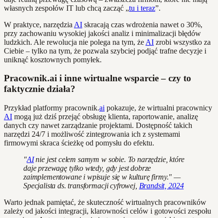
własnych zespołów IT lub chcą zacząć „
tu i teraz
”.
W praktyce, narzędzia
AI
skracają czas wdrożenia nawet o 30%,
przy zachowaniu wysokiej jakości analiz i minimalizacji błędów
ludzkich. Ale rewolucja nie polega na tym, że
AI
zrobi wszystko za
Ciebie – tylko na tym, że pozwala szybciej podjąć trafne decyzje i
uniknąć kosztownych pomyłek.
Pracownik.ai i inne wirtualne wsparcie – czy to
faktycznie działa?
Przykład platformy pracownik.
ai
pokazuje, że wirtualni pracownicy
AI
mogą już dziś przejąć obsługę klienta, raportowanie, analizę
danych czy nawet zarządzanie projektami. Dostępność takich
narzędzi 24/7 i możliwość zintegrowania ich z systemami
firmowymi skraca ścieżkę od pomysłu do efektu.
"
AI
nie jest celem samym w sobie. To narzędzie, które
daje przewagę tylko wtedy, gdy jest dobrze
zaimplementowane i wpisuje się w kulturę firmy." —
Specjalista ds. transformacji cyfrowej,
Brandsit, 2024
Warto jednak pamiętać, że skuteczność wirtualnych pracowników
zależy od jakości integracji, klarowności celów i gotowości zespołu