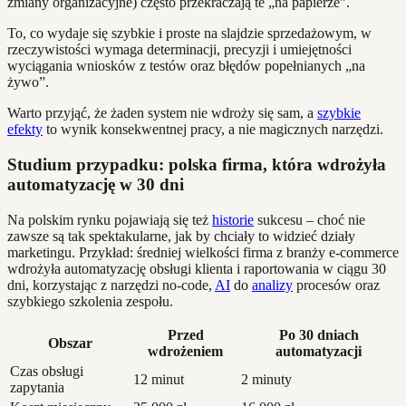
zmiany organizacyjne) często przekraczają te „na papierze”.
To, co wydaje się szybkie i proste na slajdzie sprzedażowym, w
rzeczywistości wymaga determinacji, precyzji i umiejętności
wyciągania wniosków z testów oraz błędów popełnianych „na
żywo”.
Warto przyjąć, że żaden system nie wdroży się sam, a
szybkie
efekty
to wynik konsekwentnej pracy, a nie magicznych narzędzi.
Studium przypadku: polska firma, która wdrożyła
automatyzację w 30 dni
Na polskim rynku pojawiają się też
historie
sukcesu – choć nie
zawsze są tak spektakularne, jak by chciały to widzieć działy
marketingu. Przykład: średniej wielkości firma z branży e-commerce
wdrożyła automatyzację obsługi klienta i raportowania w ciągu 30
dni, korzystając z narzędzi no-code,
AI
do
analizy
procesów oraz
szybkiego szkolenia zespołu.
Przed
Po 30 dniach
Obszar
wdrożeniem
automatyzacji
Czas obsługi
12 minut
2 minuty
zapytania