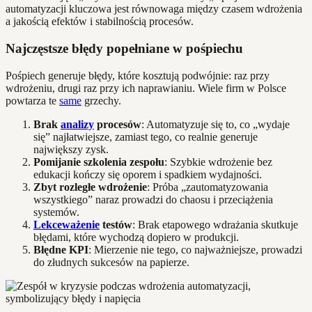
automatyzacji kluczowa jest równowaga między czasem wdrożenia
a jakością efektów i stabilnością procesów.
Najczęstsze błędy popełniane w pośpiechu
Pośpiech generuje błędy, które kosztują podwójnie: raz przy
wdrożeniu, drugi raz przy ich naprawianiu. Wiele firm w Polsce
powtarza te
same
grzechy.
Brak
analizy
procesów
: Automatyzuje się to, co „wydaje
się” najłatwiejsze, zamiast tego, co realnie generuje
największy zysk.
Pomijanie szkolenia zespołu
: Szybkie wdrożenie bez
edukacji kończy się oporem i spadkiem wydajności.
Zbyt rozległe wdrożenie
: Próba „zautomatyzowania
wszystkiego” naraz prowadzi do chaosu i przeciążenia
systemów.
Lekceważenie
testów
: Brak etapowego wdrażania skutkuje
błędami, które wychodzą dopiero w produkcji.
Błędne KPI
: Mierzenie nie tego, co najważniejsze, prowadzi
do złudnych sukcesów na papierze.