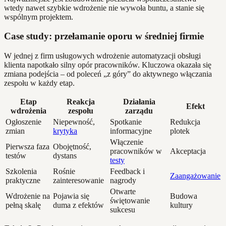
wtedy nawet szybkie wdrożenie nie wywoła buntu, a stanie się
wspólnym projektem.
Case study: przełamanie oporu w średniej firmie
W jednej z firm usługowych wdrożenie automatyzacji obsługi
klienta napotkało silny opór pracowników. Kluczowa okazała się
zmiana podejścia – od poleceń „z góry” do aktywnego włączania
zespołu w każdy etap.
Etap
Reakcja
Działania
Efekt
wdrożenia
zespołu
zarządu
Ogłoszenie
Niepewność,
Spotkanie
Redukcja
zmian
krytyka
informacyjne
plotek
Włączenie
Pierwsza faza
Obojętność,
pracowników w
Akceptacja
testów
dystans
testy
Szkolenia
Rośnie
Feedback i
Zaangażowanie
praktyczne
zainteresowanie
nagrody
Otwarte
Wdrożenie na
Pojawia się
Budowa
świętowanie
pełną skalę
duma z efektów
kultury
sukcesu