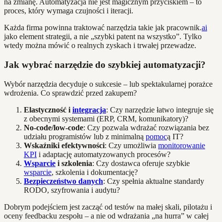
na zmianę. Automatyzacja nie jest magicznym przyciskiem – to
proces, który wymaga czujności i iteracji.
Każda firma powinna traktować narzędzia takie jak pracownik.
ai
jako element strategii, a nie „szybki patent na wszystko”. Tylko
wtedy można mówić o realnych zyskach i trwałej przewadze.
Jak wybrać narzędzie do szybkiej automatyzacji?
Wybór narzędzia decyduje o sukcesie – lub spektakularnej porażce
wdrożenia. Co sprawdzić przed zakupem?
Elastyczność i
integracja
: Czy narzędzie łatwo integruje się
z obecnymi systemami (ERP, CRM, komunikatory)?
No-code/low-code
: Czy pozwala wdrażać rozwiązania bez
udziału programistów lub z minimalną
pomoc
ą IT?
Wskaźniki efektywności
: Czy umożliwia
monitorowanie
KPI
i adaptację automatyzowanych procesów?
Wsparcie
i szkolenia
: Czy dostawca oferuje szybkie
wsparcie
, szkolenia i dokumentację?
Bezpieczeństwo danych
: Czy spełnia aktualne standardy
RODO, szyfrowania i audytu?
Dobrym podejściem jest zacząć od testów na małej skali, pilotażu i
oceny feedbacku zespołu – a nie od wdrażania „na hurra” w całej