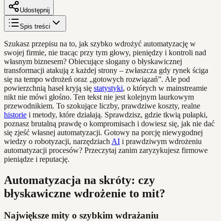
Udostępnij
Spis treści
Szukasz przepisu na to, jak szybko wdrożyć automatyzację w
swojej firmie, nie tracąc przy tym głowy, pieniędzy i kontroli nad
własnym biznesem? Obiecujące slogany o błyskawicznej
transformacji atakują z każdej strony – zwłaszcza gdy rynek ściga
się na tempo wdrożeń oraz „gotowych rozwiązań”. Ale pod
powierzchnią haseł kryją się
statystyki
, o których w mainstreamie
nikt nie mówi głośno. Ten tekst nie jest kolejnym laurkowym
przewodnikiem. To szokujące liczby, prawdziwe koszty, realne
historie
i metody, które działają. Sprawdzisz, gdzie tkwią pułapki,
poznasz brutalną prawdę o kompromisach i dowiesz się, jak nie dać
się zjeść własnej automatyzacji. Gotowy na porcję niewygodnej
wiedzy o robotyzacji, narzędziach
AI
i prawdziwym wdrożeniu
automatyzacji procesów? Przeczytaj zanim zaryzykujesz firmowe
pieniądze i reputację.
Automatyzacja na skróty: czy
błyskawiczne wdrożenie to mit?
Największe mity o szybkim wdrażaniu