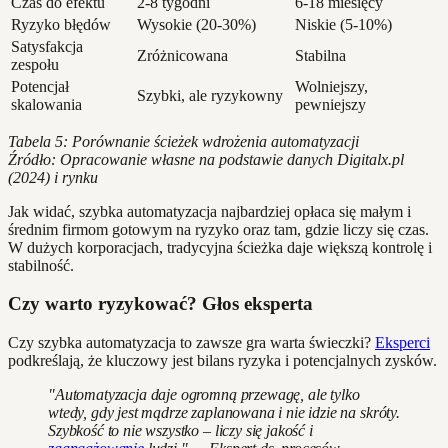
Czas do efektu
2-8 tygodni
6-18 miesięcy
Ryzyko błędów
Wysokie (20-30%)
Niskie (5-10%)
Satysfakcja
Zróżnicowana
Stabilna
zespołu
Potencjał
Wolniejszy,
Szybki, ale ryzykowny
skalowania
pewniejszy
Tabela 5: Porównanie ścieżek wdrożenia automatyzacji
Źródło: Opracowanie własne na podstawie danych Digitalx.pl
(2024) i rynku
Jak widać, szybka automatyzacja najbardziej opłaca się małym i
średnim firmom gotowym na ryzyko oraz tam, gdzie liczy się czas.
W dużych korporacjach, tradycyjna ścieżka daje większą kontrolę i
stabilność.
Czy warto ryzykować? Głos eksperta
Czy szybka automatyzacja to zawsze gra warta świeczki?
Eksperci
podkreślają, że kluczowy jest bilans ryzyka i potencjalnych zysków.
"Automatyzacja daje ogromną przewagę, ale tylko
wtedy, gdy jest mądrze zaplanowana i nie idzie na skróty.
Szybkość to nie wszystko – liczy się jakość i