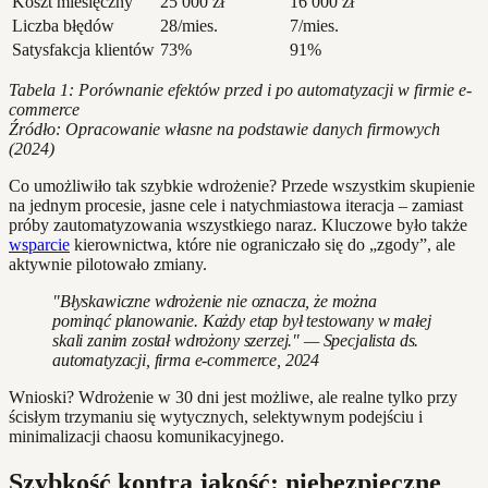
Koszt miesięczny
25 000 zł
16 000 zł
Liczba błędów
28/mies.
7/mies.
Satysfakcja klientów
73%
91%
Tabela 1: Porównanie efektów przed i po automatyzacji w firmie e-
commerce
Źródło: Opracowanie własne na podstawie danych firmowych
(2024)
Co umożliwiło tak szybkie wdrożenie? Przede wszystkim skupienie
na jednym procesie, jasne cele i natychmiastowa iteracja – zamiast
próby zautomatyzowania wszystkiego naraz. Kluczowe było także
wsparcie
kierownictwa, które nie ograniczało się do „zgody”, ale
aktywnie pilotowało zmiany.
"Błyskawiczne wdrożenie nie oznacza, że można
pominąć planowanie. Każdy etap był testowany w małej
skali zanim został wdrożony szerzej." — Specjalista ds.
automatyzacji, firma e-commerce, 2024
Wnioski? Wdrożenie w 30 dni jest możliwe, ale realne tylko przy
ścisłym trzymaniu się wytycznych, selektywnym podejściu i
minimalizacji chaosu komunikacyjnego.
Szybkość kontra jakość: niebezpieczne