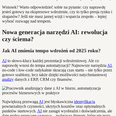
Wniosek? Warto odpowiedzieć sobie na pytanie: czy naprawdę
jesteś gotowy na ekspresowe wdrożenie, czy to tylko presja rynku i
sloganów? Jeśli nie masz jasnej wizji i wsparcia zespołu – lepiej
wybrać rozwagę nad tempem.
Nowa generacja narzędzi AI: rewolucja
czy ściema?
Jak AI zmienia tempo wdrożeń od 2025 roku?
AI
to słowo-klucz każdej prezentacji wdrożeniowej. Ale co
naprawdę wnosi do tempa automatyzacji? Najnowsze narzędzia
AI
,
no-code i low-code radykalnie skracają czas startu – nie tylko przez
gotowe szablony, lecz także dzięki możliwości natychmiastowej
analizy
danych z ERP, CRM czy finansów.
Największą przewagą
AI
jest błyskawiczna
identyfikacja
powtarzalnych czynności, ukrytych kosztów oraz optymalnych
punktów startowych.
AI
nie zastąpi wyobraźni i doświadczenia, ale
daje realną przewagę czasową – zwłaszcza firmom, które nie mają