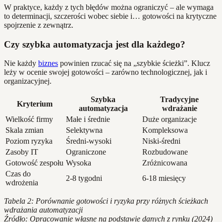
W praktyce, każdy z tych błędów można ograniczyć – ale wymaga
to determinacji, szczerości wobec siebie i… gotowości na krytyczne
spojrzenie z zewnątrz.
Czy szybka automatyzacja jest dla każdego?
Nie każdy
biznes
powinien rzucać się na „szybkie ścieżki”. Klucz
leży w ocenie swojej gotowości – zarówno technologicznej, jak i
organizacyjnej.
Szybka
Tradycyjne
Kryterium
automatyzacja
wdrażanie
Wielkość firmy
Małe i średnie
Duże organizacje
Skala zmian
Selektywna
Kompleksowa
Poziom ryzyka
Średni-wysoki
Niski-średni
Zasoby IT
Ograniczone
Rozbudowane
Gotowość zespołu
Wysoka
Zróżnicowana
Czas do
2-8 tygodni
6-18 miesięcy
wdrożenia
Tabela 2: Porównanie gotowości i ryzyka przy różnych ścieżkach
wdrażania automatyzacji
Źródło: Opracowanie własne na podstawie danych z rynku (2024)