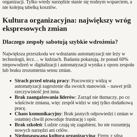
organizacji. Tylko wtedy narzędzie stanie się realnym wsparciem, a
nie kolejną tabelką kosztów.
Kultura organizacyjna: największy wróg
ekspresowych zmian
Dlaczego zespoły sabotują szybkie wdrożenia?
Największa przeszkoda we wdrażaniu automatyzacji nie leży w
technologii, lecz… w ludziach. Badania pokazują, że ponad 60%
niepowodzeń w digitalizacji i automatyzacji wynika z oporu zespołu
lub braku zrozumienia sensu zmian.
Strach przed utratą pracy
: Pracownicy widzą w
automatyzacji zagrożenie dla swoich stanowisk – nawet jeśli
rzeczywistość jest inna.
Brak zaangażowania liderów
: Zarząd nie tłumaczy, po co
właściwie zmiana, więc zespół widzi w niej tylko dodatkową
pracę.
Chaos komunikacyjny
: Brak jasnych odpowiedzi i zmian w
ostatniej chwili powoduje frustrację i opór.
Brak szkoleń
: Ludzie czują się zagubieni, bo nie rozumieją
nowych narzędzi ani celów.
Niedopasowana kultura organizacyjna
: Firmy z silną