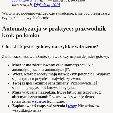
zaangażowanie
ludzi." — Ekspert ds. procesów
biznesowych,
Digitalx.pl, 2024
Warto więc podejmować decyzje świadomie, a nie pod presją czasu
czy marketingowych obietnic.
Automatyzacja w praktyce: przewodnik
krok po kroku
Checklist: jesteś gotowy na szybkie wdrożenie?
Zanim zaczniesz wdrażanie, sprawdź, czy naprawdę jesteś gotowy.
Masz jasno zdefiniowany cel automatyzacji
: Nie
automatyzujesz „dla automatyzacji”.
Wiesz, które procesy mają największy potencjał
: Skupiasz
się na tym, co przyniesie największy zwrot.
Twój zespół rozumie sens zmiany
: Przeprowadziłeś
spotkanie, wyjaśniłeś korzyści i ryzyka.
Masz wybrane narzędzia, które łatwo zintegrować z
obecnymi systemami
: Przetestowałeś wersje demo,
sprawdziłeś
wsparcie
techniczne.
Zaplanowałeś etapy wdrożenia i
testy
: Nie wdrażasz
wszystkiego naraz.