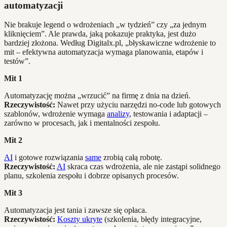
automatyzacji
Nie brakuje legend o wdrożeniach „w tydzień” czy „za jednym
kliknięciem”. Ale prawda, jaką pokazuje praktyka, jest dużo
bardziej złożona. Według Digitalx.pl, „błyskawiczne wdrożenie to
mit – efektywna automatyzacja wymaga planowania, etapów i
testów”.
Mit 1
Automatyzację można „wrzucić” na firmę z dnia na dzień.
Rzeczywistość:
Nawet przy użyciu narzędzi no-code lub gotowych
szablonów, wdrożenie wymaga
analizy
, testowania i adaptacji –
zarówno w procesach, jak i mentalności zespołu.
Mit 2
AI
i gotowe rozwiązania
same
zrobią całą robotę.
Rzeczywistość:
AI
skraca czas wdrożenia, ale nie zastąpi solidnego
planu, szkolenia zespołu i dobrze opisanych procesów.
Mit 3
Automatyzacja jest tania i zawsze się opłaca.
Rzeczywistość:
Koszty ukryte
(szkolenia, błędy integracyjne,