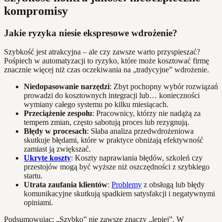
kompromisy
Jakie ryzyka niesie ekspresowe wdrożenie?
Szybkość jest atrakcyjna – ale czy zawsze warto przyspieszać?
Pośpiech w automatyzacji to ryzyko, które może kosztować firmę
znacznie więcej niż czas oczekiwania na „tradycyjne” wdrożenie.
Niedopasowanie narzędzi
: Zbyt pochopny wybór rozwiązań
prowadzi do kosztownych integracji lub… konieczności
wymiany całego systemu po kilku miesiącach.
Przeciążenie zespołu
: Pracownicy, którzy nie nadążą za
tempem zmian, często sabotują proces lub rezygnują.
Błędy w procesach
: Słaba analiza przedwdrożeniowa
skutkuje błędami, które w praktyce obniżają efektywność
zamiast ją zwiększać.
Ukryte koszty
: Koszty naprawiania błędów, szkoleń czy
przestojów mogą być wyższe niż oszczędności z szybkiego
startu.
Utrata zaufania klientów
:
Problemy
z obsługą lub błędy
komunikacyjne skutkują spadkiem satysfakcji i negatywnymi
opiniami.
Podsumowując: „Szybko” nie zawsze znaczy „lepiej”. W