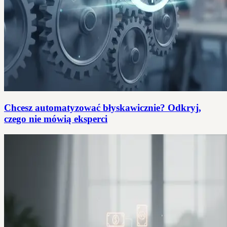
Chcesz automatyzować błyskawicznie? Odkryj,
czego nie mówią eksperci