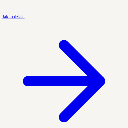
Jak to działa