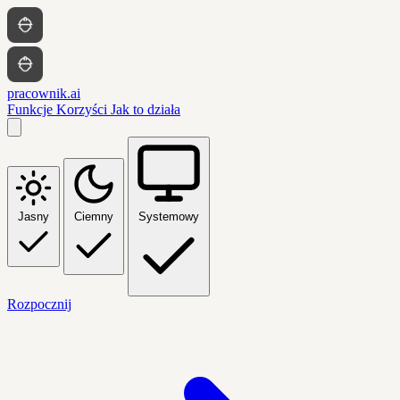
pracownik.ai
Funkcje
Korzyści
Jak to działa
Jasny
Ciemny
Systemowy
Rozpocznij