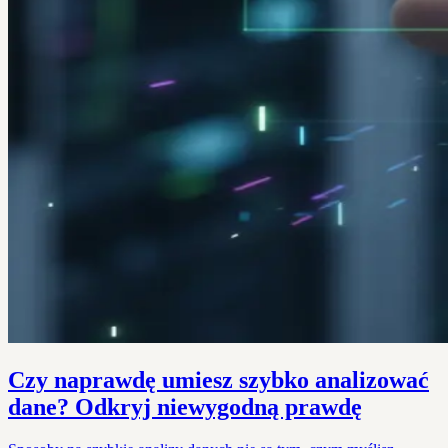
Czy naprawdę umiesz szybko analizować
dane? Odkryj niewygodną prawdę