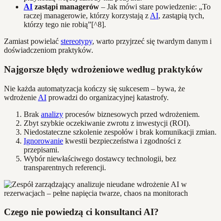
AI
zastąpi managerów
– Jak mówi stare powiedzenie: „To
raczej managerowie, którzy korzystają z
AI
, zastąpią tych,
którzy tego nie robią”[^8].
Zamiast powielać
stereotypy
, warto przyjrzeć się twardym danym i
doświadczeniom praktyków.
Najgorsze błędy wdrożeniowe według praktyków
Nie każda automatyzacja kończy się sukcesem – bywa, że
wdrożenie
AI
prowadzi do organizacyjnej katastrofy.
Brak
analizy
procesów biznesowych przed wdrożeniem.
Zbyt szybkie oczekiwanie zwrotu z inwestycji (ROI).
Niedostateczne szkolenie zespołów i brak komunikacji zmian.
Ignorowanie
kwestii bezpieczeństwa i zgodności z
przepisami.
Wybór niewłaściwego dostawcy technologii, bez
transparentnych referencji.
Czego nie powiedzą ci konsultanci AI?