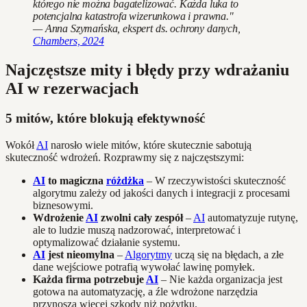
którego nie można bagatelizować. Każda luka to
potencjalna katastrofa wizerunkowa i prawna."
— Anna Szymańska, ekspert ds. ochrony danych,
Chambers, 2024
Najczęstsze mity i błędy przy wdrażaniu
AI w rezerwacjach
5 mitów, które blokują efektywność
Wokół
AI
narosło wiele mitów, które skutecznie sabotują
skuteczność wdrożeń. Rozprawmy się z najczęstszymi:
AI
to magiczna
różdżka
– W rzeczywistości skuteczność
algorytmu zależy od jakości danych i integracji z procesami
biznesowymi.
Wdrożenie
AI
zwolni cały zespół
–
AI
automatyzuje rutynę,
ale to ludzie muszą nadzorować, interpretować i
optymalizować działanie systemu.
AI
jest nieomylna
–
Algorytmy
uczą się na błędach, a złe
dane wejściowe potrafią wywołać lawinę pomyłek.
Każda firma potrzebuje
AI
– Nie każda organizacja jest
gotowa na automatyzację, a źle wdrożone narzędzia
przynoszą więcej szkody niż pożytku.