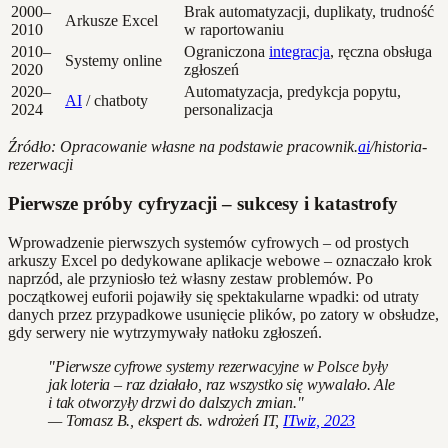
2000–
Brak automatyzacji, duplikaty, trudność
Arkusze Excel
2010
w raportowaniu
2010–
Ograniczona
integracja
, ręczna obsługa
Systemy online
2020
zgłoszeń
2020–
Automatyzacja, predykcja popytu,
AI
/ chatboty
2024
personalizacja
Źródło: Opracowanie własne na podstawie pracownik.
ai
/historia-
rezerwacji
Pierwsze próby cyfryzacji – sukcesy i katastrofy
Wprowadzenie pierwszych systemów cyfrowych – od prostych
arkuszy Excel po dedykowane aplikacje webowe – oznaczało krok
naprzód, ale przyniosło też własny zestaw problemów. Po
początkowej euforii pojawiły się spektakularne wpadki: od utraty
danych przez przypadkowe usunięcie plików, po zatory w obsłudze,
gdy serwery nie wytrzymywały natłoku zgłoszeń.
"Pierwsze cyfrowe systemy rezerwacyjne w Polsce były
jak loteria – raz działało, raz wszystko się wywalało. Ale
i tak otworzyły drzwi do dalszych zmian."
— Tomasz B., ekspert ds. wdrożeń IT,
ITwiz, 2023