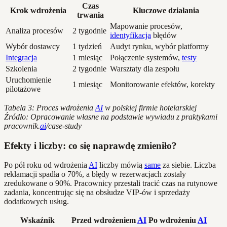
Czas
Krok wdrożenia
Kluczowe działania
trwania
Mapowanie procesów,
Analiza procesów
2 tygodnie
identyfikacja
błędów
Wybór dostawcy
1 tydzień
Audyt rynku, wybór platformy
Integracja
1 miesiąc
Połączenie systemów,
testy
Szkolenia
2 tygodnie
Warsztaty dla zespołu
Uruchomienie
1 miesiąc
Monitorowanie efektów, korekty
pilotażowe
Tabela 3: Proces wdrożenia
AI
w polskiej firmie hotelarskiej
Źródło: Opracowanie własne na podstawie wywiadu z praktykami
pracownik.
ai
/case-study
Efekty i liczby: co się naprawdę zmieniło?
Po pół roku od wdrożenia
AI
liczby mówią
same
za siebie. Liczba
reklamacji spadła o 70%, a błędy w rezerwacjach zostały
zredukowane o 90%. Pracownicy przestali tracić czas na rutynowe
zadania, koncentrując się na obsłudze VIP-ów i sprzedaży
dodatkowych usług.
Wskaźnik
Przed wdrożeniem
AI
Po wdrożeniu
AI