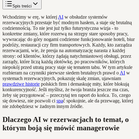
Spis treści
Wchodzimy w erę, w której
AI
w obsłudze systemów
rezerwacyjnych przestaje być modnym hasłem, a staje się brutalną
codziennością. To nie jest już tylko futurystyczna wizja - to
konkretne zmiany, które rozerwą na strzępy stare sposoby pracy,
wywracając do góry nogami codzienne funkcjonowanie hoteli, biur
podróży, restauracji czy firm transportowych. Każdy, kto zarządza
rezerwacjami, wie, że presja na automatyzację narasta z każdej
strony: od klientów, którzy żądają natychmiastowej obsługi, przez
zarządy, które liczą każdą złotówkę, po pracowników, których
niepokój przed utratą pracy staje się tematem tabu. W tym artykule
rozbieram na czynniki pierwsze siedem brutalnych prawd o
AI
w
systemach rezerwacyjnych, pokazuję skalę zmian, ujawniam
prawdziwe historie
polskich firm i demaskuję mity, które blokują
konkurencyjność. Jeśli myślisz, że twoja branża jeszcze ma czas,
żeby się przygotować – przeczytaj ten raport do końca. To, czego
się dowiesz, nie pozwoli ci
spa
ć spokojnie, ale da przewagę, której
nie zdobędziesz w żadnym innym źródle.
Dlaczego AI w rezerwacjach to temat, o
którym boją się mówić managerowie