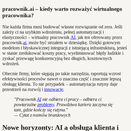
pracownik.ai – kiedy warto rozważyć wirtualnego
pracownika?
Nie każda firma musi budować własne rozwiązanie od zera. Jeśli
zależy ci na szybkim wdrożeniu, pełnej automatyzacji i
elastyczności – wirtualny pracownik
AI
, jak ten oferowany przez
pracownik.
ai
, może być strzałem w dziesiątkę. Dzięki gotowym
modelom i błyskawicznej integracji z istniejącą infrastrukturą, jesteś
w stanie zredukować koszty pracy, wyeliminować błędy ludzkie i
zyskać przewagę konkurencyjną bez długich, kosztownych
wdrożeń.
Obecnie firmy, które sięgają po takie narzędzia, raportują wzrost
efektywności procesów nawet o znaczna część i znacznie lepszą
obsługę klienta. To nie przypadek – automatyzacja rutyny daje
przestrzeń na rozwój i
innowacje
.
"Pracownik
AI
nie odbiera ci pracy – odbiera ci
powtarzalne
problemy
. Prawdziwa kariera zaczyna się
tam, gdzie kończy się rutyna."
— Cytat z rozmów branżowych
Nowe horyzonty: AI a obsługa klienta i