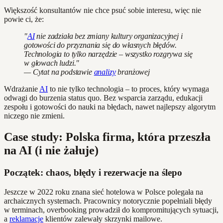
Większość konsultantów nie chce psuć sobie interesu, więc nie
powie ci, że:
"
AI
nie zadziała bez zmiany kultury organizacyjnej i
gotowości do przyznania się do własnych błędów.
Technologia to tylko narzędzie – wszystko rozgrywa się
w głowach ludzi."
— Cytat na podstawie
analizy
branżowej
Wdrażanie
AI
to nie tylko technologia – to proces, który wymaga
odwagi do burzenia status quo. Bez wsparcia zarządu, edukacji
zespołu i gotowości do nauki na błędach, nawet najlepszy algorytm
niczego nie zmieni.
Case study: Polska firma, która przeszła
na AI (i nie żałuje)
Początek: chaos, błędy i rezerwacje na ślepo
Jeszcze w 2022 roku znana sieć hotelowa w Polsce polegała na
archaicznych systemach. Pracownicy notorycznie popełniali błędy
w terminach, overbooking prowadził do kompromitujących sytuacji,
a
reklamacje
klientów zalewały skrzynki mailowe.