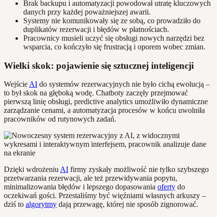
Brak backupu i automatyzacji powodował utratę kluczowych
danych przy każdej poważniejszej awarii.
Systemy nie komunikowały się ze sobą, co prowadziło do
duplikatów rezerwacji i błędów w płatnościach.
Pracownicy musieli uczyć się obsługi nowych narzędzi bez
wsparcia, co kończyło się frustracją i oporem wobec zmian.
Wielki skok: pojawienie się sztucznej inteligencji
Wejście
AI
do systemów rezerwacyjnych nie było cichą ewolucją –
to był skok na głęboką wodę. Chatboty zaczęły przejmować
pierwszą linię obsługi, predictive analytics umożliwiło dynamiczne
zarządzanie cenami, a automatyzacja procesów w końcu uwolniła
pracowników od rutynowych zadań.
Dzięki wdrożeniu
AI
firmy zyskały możliwość nie tylko szybszego
przetwarzania rezerwacji, ale też przewidywania popytu,
minimalizowania błędów i lepszego dopasowania
oferty
do
oczekiwań gości. Przestaliśmy być więźniami własnych arkuszy –
dziś to
algorytmy
dają przewagę, której nie sposób zignorować.