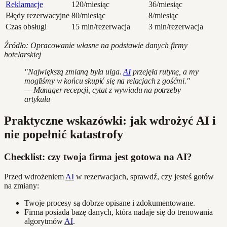
Reklamacje
120/miesiąc
36/miesiąc
Błędy rezerwacyjne
80/miesiąc
8/miesiąc
Czas obsługi
15 min/rezerwacja
3 min/rezerwacja
Źródło: Opracowanie własne na podstawie danych firmy
hotelarskiej
"Największą zmianą była ulga.
AI
przejęła rutynę, a my
mogliśmy w końcu skupić się na relacjach z gośćmi."
— Manager recepcji, cytat z wywiadu na potrzeby
artykułu
Praktyczne wskazówki: jak wdrożyć AI i
nie popełnić katastrofy
Checklist: czy twoja firma jest gotowa na AI?
Przed wdrożeniem
AI
w rezerwacjach, sprawdź, czy jesteś gotów
na zmiany:
Twoje procesy są dobrze opisane i zdokumentowane.
Firma posiada bazę danych, która nadaje się do trenowania
algorytmów
AI
.