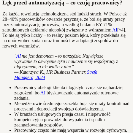
Lęk przed automatyzacją – co czują pracownicy?
Za każdą rewolucją technologiczną stoi ludzki strach. W Polsce aż
28–40% pracowników otwarcie przyznaje, że boi się utraty pracy
przez automatyzację procesów, a według badania EY 71%
zatrudnionych deklaruje niepokój związany z wdrażaniem
AI
[^4].
To nie są tylko liczby – to realny poziom lęku, który przekłada się
na opór wobec zmian oraz trudności w adaptacji zespołów do
nowych warunków.
"
AI
nie jest demonem – to narzędzie. Największe
wyzwanie to oswojenie lęku i nauczenie się współpracy z
algorytmem, a nie walka z nim."
— Katarzyna K., HR Business Partner,
Strefa
Managera, 2024
Pracownicy obsługi klienta i logistyki czują się najbardziej
zagrożeni, bo
AI
błyskawicznie automatyzuje rutynowe
zadania.
Menedżerowie średniego szczebla boją się utraty kontroli nad
procesami i deprecjacji swojego doświadczenia.
W branżach usługowych presja czasu i niepewność
kompetencyjna prowadzi do wypalenia i spadku
zaangażowania zespołów.
Pracownicy często nie mają wsparcia w rozwoju cyfrowym,