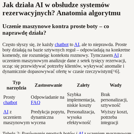
Jak działa AI w obsłudze systemów
rezerwacyjnych? Anatomia algorytmu
Uczenie maszynowe kontra proste boty – co
naprawdę działa?
Często słyszy się, że każdy
chatbot
to
AI
, ale to nieprawda. Proste
boty działają na bazie sztywnych reguł – odpowiadają na konkretne
komendy, nie rozumiejąc kontekstu rozmowy. Tymczasem
AI
z
uczeniem maszynowym analizuje dane z setek tysięcy rezerwacji,
ucząc się przewidywać potrzeby klientów, wykrywać anomalie i
dynamicznie dopasowywać ofertę w czasie rzeczywistym[^6].
Typ
Zastosowanie
Zalety
Wady
narzędzia
Szybka
Brak
Prosty
Odpowiadanie na
implementacja,
personalizacji,
chatbot
FAQ
niskie koszty
sztywność
AI
z
Predykcja popytu,
Personalizacja,
Wyższy koszt,
uczeniem
dynamiczna
wysoka
potrzeba
maszynowym
wycena
efektywność
integracji
Tabela 2: Porównanie prostych botów i
AI
z uczeniem maszynowym