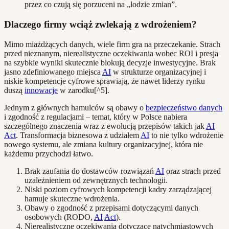
przez co czują się porzuceni na „lodzie zmian”.
Dlaczego firmy wciąż zwlekają z wdrożeniem?
Mimo miażdżących danych, wiele firm gra na przeczekanie. Strach
przed nieznanym, nierealistyczne oczekiwania wobec ROI i presja
na szybkie wyniki skutecznie blokują decyzje inwestycyjne. Brak
jasno zdefiniowanego miejsca
AI
w strukturze organizacyjnej i
niskie kompetencje cyfrowe sprawiają, że nawet liderzy rynku
duszą
innowacje
w zarodku[^5].
Jednym z głównych hamulców są obawy o
bezpieczeństwo danych
i zgodność z regulacjami – temat, który w Polsce nabiera
szczególnego znaczenia wraz z ewolucją przepisów takich jak
AI
Act
. Transformacja biznesowa z udziałem
AI
to nie tylko wdrożenie
nowego systemu, ale zmiana kultury organizacyjnej, która nie
każdemu przychodzi łatwo.
Brak zaufania do dostawców rozwiązań
AI
oraz strach przed
uzależnieniem od zewnętrznych technologii.
Niski poziom cyfrowych kompetencji kadry zarządzającej
hamuje skuteczne wdrożenia.
Obawy o zgodność z przepisami dotyczącymi danych
osobowych (RODO,
AI
Act
).
Nierealistyczne oczekiwania dotyczące natychmiastowych