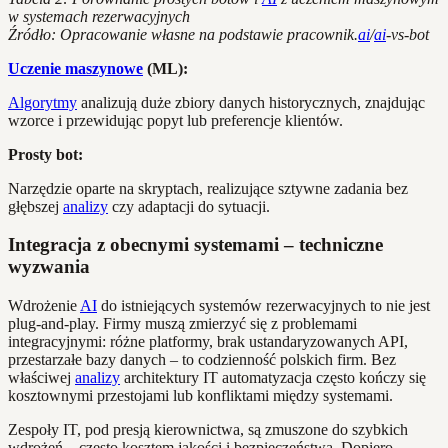
w systemach rezerwacyjnych
Źródło: Opracowanie własne na podstawie pracownik.
ai
/
ai
-vs-bot
Uczenie maszynowe
(ML):
Algorytmy
analizują duże zbiory danych historycznych, znajdując
wzorce i przewidując popyt lub preferencje klientów.
Prosty bot:
Narzędzie oparte na skryptach, realizujące sztywne zadania bez
głębszej
analizy
czy adaptacji do sytuacji.
Integracja z obecnymi systemami – techniczne
wyzwania
Wdrożenie
AI
do istniejących systemów rezerwacyjnych to nie jest
plug-and-play. Firmy muszą zmierzyć się z problemami
integracyjnymi: różne platformy, brak ustandaryzowanych API,
przestarzałe bazy danych – to codzienność polskich firm. Bez
właściwej
analizy
architektury IT automatyzacja często kończy się
kosztownymi przestojami lub konfliktami między systemami.
Zespoły IT, pod presją kierownictwa, są zmuszone do szybkich
wdrożeń – często kosztem jakości i bezpieczeństwa. Dopiero