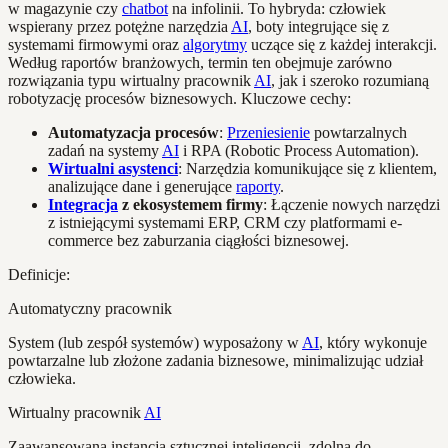
w magazynie czy
chatbot
na infolinii. To hybryda: człowiek
wspierany przez potężne narzędzia
AI
, boty integrujące się z
systemami firmowymi oraz
algorytmy
uczące się z każdej interakcji.
Według raportów branżowych, termin ten obejmuje zarówno
rozwiązania typu wirtualny pracownik
AI
, jak i szeroko rozumianą
robotyzację procesów biznesowych. Kluczowe cechy:
Automatyzacja procesów
:
Przeniesienie
powtarzalnych
zadań na systemy
AI
i RPA (Robotic Process Automation).
Wirtualni asystenci
: Narzędzia komunikujące się z klientem,
analizujące dane i generujące
raporty
.
Integracja
z ekosystemem firmy
: Łączenie nowych narzędzi
z istniejącymi systemami ERP, CRM czy platformami e-
commerce bez zaburzania ciągłości biznesowej.
Definicje:
Automatyczny pracownik
System (lub zespół systemów) wyposażony w
AI
, który wykonuje
powtarzalne lub złożone zadania biznesowe, minimalizując udział
człowieka.
Wirtualny pracownik
AI
Zaawansowana instancja sztucznej inteligencji, zdolna do