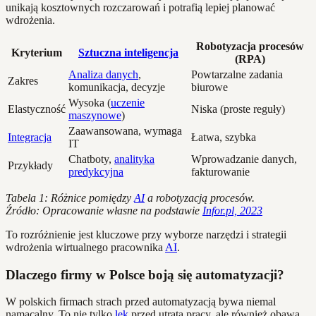
unikają kosztownych rozczarowań i potrafią lepiej planować
wdrożenia.
Robotyzacja procesów
Kryterium
Sztuczna inteligencja
(RPA)
Analiza danych
,
Powtarzalne zadania
Zakres
komunikacja, decyzje
biurowe
Wysoka (
uczenie
Elastyczność
Niska (proste reguły)
maszynowe
)
Zaawansowana, wymaga
Integracja
Łatwa, szybka
IT
Chatboty,
analityka
Wprowadzanie danych,
Przykłady
predykcyjna
fakturowanie
Tabela 1: Różnice pomiędzy
AI
a robotyzacją procesów.
Źródło: Opracowanie własne na podstawie
Infor.pl, 2023
To rozróżnienie jest kluczowe przy wyborze narzędzi i strategii
wdrożenia wirtualnego pracownika
AI
.
Dlaczego firmy w Polsce boją się automatyzacji?
W polskich firmach strach przed automatyzacją bywa niemal
namacalny. To nie tylko
lęk
przed utratą pracy, ale również obawa