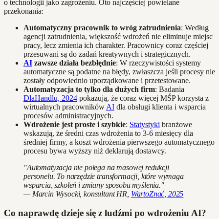
o technologii jako zagrożeniu. Oto najczęściej powielane
przekonania:
Automatyczny pracownik to wróg zatrudnienia
: Według
agencji zatrudnienia, większość wdrożeń nie eliminuje miejsc
pracy, lecz zmienia ich charakter. Pracownicy coraz częściej
przesuwani są do zadań kreatywnych i strategicznych.
AI
zawsze działa bezbłędnie
: W rzeczywistości systemy
automatyczne są podatne na błędy, zwłaszcza jeśli procesy nie
zostały odpowiednio uporządkowane i przetestowane.
Automatyzacja to tylko dla dużych firm
: Badania
DlaHandlu, 2024
pokazują, że coraz więcej MŚP korzysta z
wirtualnych pracowników
AI
dla obsługi klienta i wsparcia
procesów administracyjnych.
Wdrożenie jest proste i szybkie
:
Statystyki
branżowe
wskazują, że średni czas wdrożenia to 3-6 miesięcy dla
średniej firmy, a koszt wdrożenia pierwszego automatycznego
procesu bywa wyższy niż deklarują dostawcy.
"Automatyzacja nie polega na masowej redukcji
personelu. To narzędzie transformacji, które wymaga
wsparcia, szkoleń i zmiany sposobu myślenia."
— Marcin Wysocki, konsultant HR,
WartoZnać, 2025
Co naprawdę dzieje się z ludźmi po wdrożeniu AI?