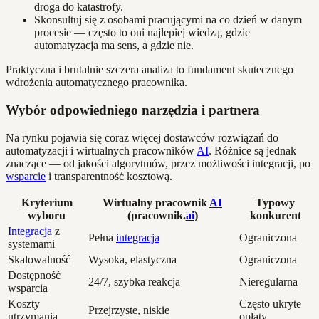
droga do katastrofy.
Skonsultuj się z osobami pracującymi na co dzień w danym
procesie — często to oni najlepiej wiedzą, gdzie
automatyzacja ma sens, a gdzie nie.
Praktyczna i brutalnie szczera analiza to fundament skutecznego
wdrożenia automatycznego pracownika.
Wybór odpowiedniego narzędzia i partnera
Na rynku pojawia się coraz więcej dostawców rozwiązań do
automatyzacji i wirtualnych pracowników
AI
. Różnice są jednak
znaczące — od jakości algorytmów, przez możliwości integracji, po
wsparcie
i transparentność kosztową.
Kryterium
Wirtualny pracownik
AI
Typowy
wyboru
(pracownik.
ai
)
konkurent
Integracja
z
Pełna
integracja
Ograniczona
systemami
Skalowalność
Wysoka, elastyczna
Ograniczona
Dostępność
24/7, szybka reakcja
Nieregularna
wsparcia
Koszty
Często ukryte
Przejrzyste, niskie
utrzymania
opłaty