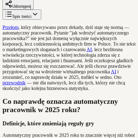
Udostępnij
Spis treści
Przełom
, który obiecywano przez dekady, dziś staje się normą —
automatyczny pracownik. Pytanie "jak wdrożyć automatycznego
pracownika?" nie jest już domeną wyłącznie największych
korporacji, lecz codziennością ambitnych firm w Polsce. To nie tekst
o marketingowych sloganach i czarowaniu
AI
, lecz bezlitosna
wiwisekcja rzeczywistości, w której technologia zderza się z
ludzkimi emocjami, relacjami i finansami. Jeśli oczekujesz gładkich
odpowiedzi, możesz się rozczarować. Ale jeśli chcesz prawdziwie
przygotować się na wdrożenie wirtualnego pracownika
AI
i
zrozumieć, co naprawdę działa w 2025, trafiłeś w sedno. Oto
przewodnik
— nie dla naiwnych, lecz dla tych, którzy nie chcą
skończyć jako kolejna biznesowa statystyka.
Co naprawdę oznacza automatyczny
pracownik w 2025 roku?
Definicje, które zmieniają reguły gry
Automatyczny pracownik w 2025 roku to znacznie więcej niż robot