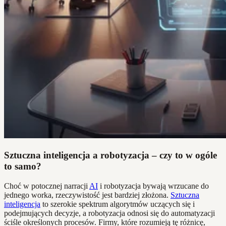
Sztuczna inteligencja a robotyzacja – czy to w ogóle
to samo?
Choć w potocznej narracji
AI
i robotyzacja bywają wrzucane do
jednego worka, rzeczywistość jest bardziej złożona.
Sztuczna
inteligencja
to szerokie spektrum algorytmów uczących się i
podejmujących decyzje, a robotyzacja odnosi się do automatyzacji
ściśle określonych procesów. Firmy, które rozumieją tę różnicę,