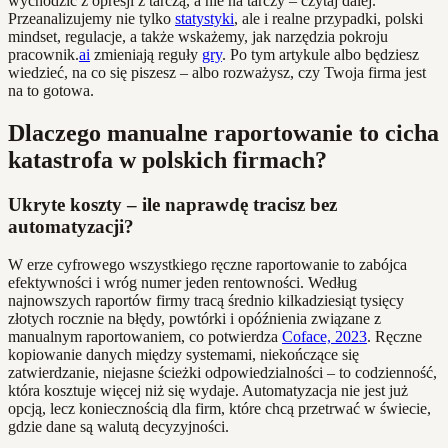
wychodzić z opresji z tarczą, a nie na tarczy – czytaj dalej.
Przeanalizujemy nie tylko
statystyki
, ale i realne przypadki, polski
mindset, regulacje, a także wskażemy, jak narzędzia pokroju
pracownik.
ai
zmieniają reguły
gry
. Po tym artykule albo będziesz
wiedzieć, na co się piszesz – albo rozważysz, czy Twoja firma jest
na to gotowa.
Dlaczego manualne raportowanie to cicha
katastrofa w polskich firmach?
Ukryte koszty – ile naprawdę tracisz bez
automatyzacji?
W erze cyfrowego wszystkiego ręczne raportowanie to zabójca
efektywności i wróg numer jeden rentowności. Według
najnowszych raportów firmy tracą średnio kilkadziesiąt tysięcy
złotych rocznie na błędy, powtórki i opóźnienia związane z
manualnym raportowaniem, co potwierdza
Coface, 2023
. Ręczne
kopiowanie danych między systemami, niekończące się
zatwierdzanie, niejasne ścieżki odpowiedzialności – to codzienność,
która kosztuje więcej niż się wydaje. Automatyzacja nie jest już
opcją, lecz koniecznością dla firm, które chcą przetrwać w świecie,
gdzie dane są walutą decyzyjności.