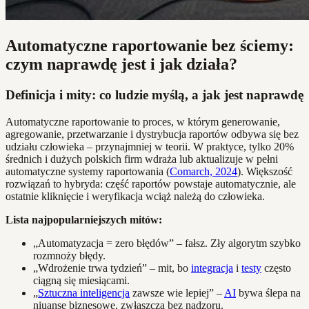
Automatyczne raportowanie bez ściemy:
czym naprawdę jest i jak działa?
Definicja i mity: co ludzie myślą, a jak jest naprawdę
Automatyczne raportowanie to proces, w którym generowanie,
agregowanie, przetwarzanie i dystrybucja raportów odbywa się bez
udziału człowieka – przynajmniej w teorii. W praktyce, tylko 20%
średnich i dużych polskich firm wdraża lub aktualizuje w pełni
automatyczne systemy raportowania (
Comarch, 2024
). Większość
rozwiązań to hybryda: część raportów powstaje automatycznie, ale
ostatnie kliknięcie i weryfikacja wciąż należą do człowieka.
Lista najpopularniejszych mitów:
„Automatyzacja = zero błędów” – fałsz. Zły algorytm szybko
rozmnoży błędy.
„Wdrożenie trwa tydzień” – mit, bo
integracja
i
testy
często
ciągną się miesiącami.
„
Sztuczna inteligencja
zawsze wie lepiej” –
AI
bywa ślepa na
niuanse biznesowe, zwłaszcza bez nadzoru.