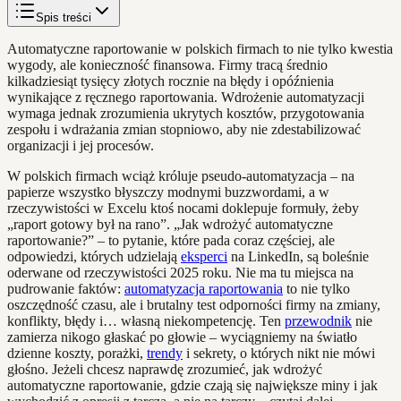
Spis treści
Automatyczne raportowanie w polskich firmach to nie tylko kwestia
wygody, ale konieczność finansowa. Firmy tracą średnio
kilkadziesiąt tysięcy złotych rocznie na błędy i opóźnienia
wynikające z ręcznego raportowania. Wdrożenie automatyzacji
wymaga jednak zrozumienia ukrytych kosztów, przygotowania
zespołu i wdrażania zmian stopniowo, aby nie zdestabilizować
organizacji i jej procesów.
W polskich firmach wciąż króluje pseudo-automatyzacja – na
papierze wszystko błyszczy modnymi buzzwordami, a w
rzeczywistości w Excelu ktoś nocami doklepuje formuły, żeby
„raport gotowy był na rano”. „Jak wdrożyć automatyczne
raportowanie?” – to pytanie, które pada coraz częściej, ale
odpowiedzi, których udzielają
eksperci
na LinkedIn, są boleśnie
oderwane od rzeczywistości 2025 roku. Nie ma tu miejsca na
pudrowanie faktów:
automatyzacja raportowania
to nie tylko
oszczędność czasu, ale i brutalny test odporności firmy na zmiany,
konflikty, błędy i… własną niekompetencję. Ten
przewodnik
nie
zamierza nikogo głaskać po głowie – wyciągniemy na światło
dzienne koszty, porażki,
trendy
i sekrety, o których nikt nie mówi
głośno. Jeżeli chcesz naprawdę zrozumieć, jak wdrożyć
automatyczne raportowanie, gdzie czają się największe miny i jak