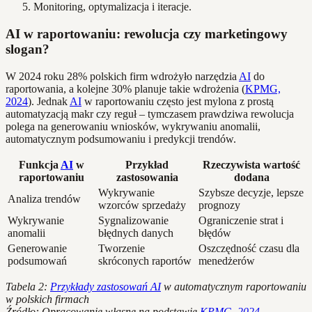
Monitoring, optymalizacja i iteracje.
AI w raportowaniu: rewolucja czy marketingowy
slogan?
W 2024 roku 28% polskich firm wdrożyło narzędzia
AI
do
raportowania, a kolejne 30% planuje takie wdrożenia (
KPMG,
2024
). Jednak
AI
w raportowaniu często jest mylona z prostą
automatyzacją makr czy reguł – tymczasem prawdziwa rewolucja
polega na generowaniu wniosków, wykrywaniu anomalii,
automatycznym podsumowaniu i predykcji trendów.
Funkcja
AI
w
Przykład
Rzeczywista wartość
raportowaniu
zastosowania
dodana
Wykrywanie
Szybsze decyzje, lepsze
Analiza trendów
wzorców sprzedaży
prognozy
Wykrywanie
Sygnalizowanie
Ograniczenie strat i
anomalii
błędnych danych
błędów
Generowanie
Tworzenie
Oszczędność czasu dla
podsumowań
skróconych raportów
menedżerów
Tabela 2:
Przykłady zastosowań AI
w automatycznym raportowaniu
w polskich firmach
Źródło: Opracowanie własne na podstawie
KPMG, 2024