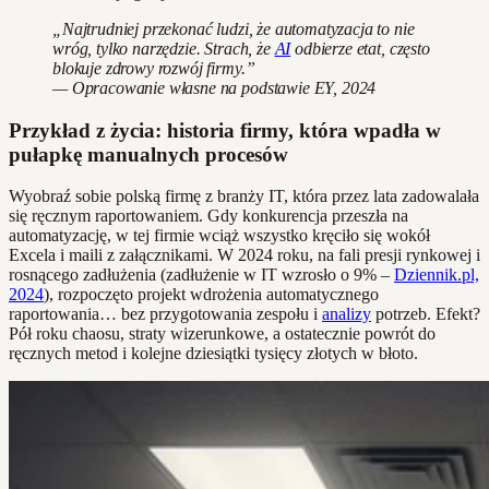
„Najtrudniej przekonać ludzi, że automatyzacja to nie
wróg, tylko narzędzie. Strach, że
AI
odbierze etat, często
blokuje zdrowy rozwój firmy.”
— Opracowanie własne na podstawie EY, 2024
Przykład z życia: historia firmy, która wpadła w
pułapkę manualnych procesów
Wyobraź sobie polską firmę z branży IT, która przez lata zadowalała
się ręcznym raportowaniem. Gdy konkurencja przeszła na
automatyzację, w tej firmie wciąż wszystko kręciło się wokół
Excela i maili z załącznikami. W 2024 roku, na fali presji rynkowej i
rosnącego zadłużenia (zadłużenie w IT wzrosło o 9% –
Dziennik.pl,
2024
), rozpoczęto projekt wdrożenia automatycznego
raportowania… bez przygotowania zespołu i
analizy
potrzeb. Efekt?
Pół roku chaosu, straty wizerunkowe, a ostatecznie powrót do
ręcznych metod i kolejne dziesiątki tysięcy złotych w błoto.