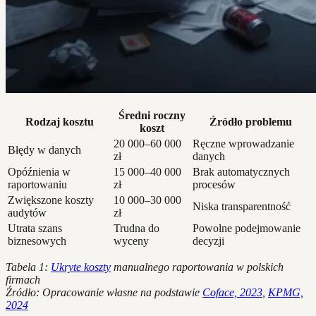
Średni roczny
Rodzaj kosztu
Źródło problemu
koszt
20 000–60 000
Ręczne wprowadzanie
Błędy w danych
zł
danych
Opóźnienia w
15 000–40 000
Brak automatycznych
raportowaniu
zł
procesów
Zwiększone koszty
10 000–30 000
Niska transparentność
audytów
zł
Utrata szans
Trudna do
Powolne podejmowanie
biznesowych
wyceny
decyzji
Tabela 1:
Ukryte koszty
manualnego raportowania w polskich
firmach
Źródło: Opracowanie własne na podstawie
Coface, 2023
,
KPMG,
2024