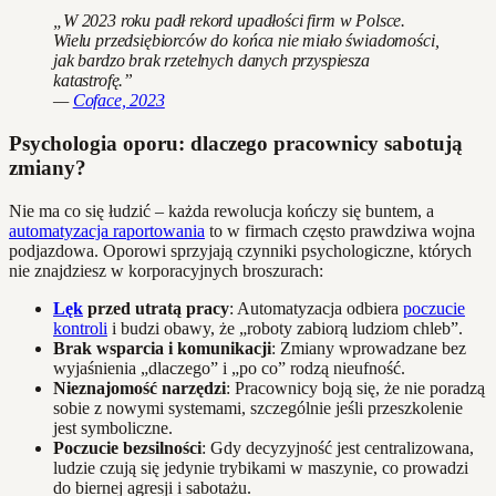
„W 2023 roku padł rekord upadłości firm w Polsce.
Wielu przedsiębiorców do końca nie miało świadomości,
jak bardzo brak rzetelnych danych przyspiesza
katastrofę.”
—
Coface, 2023
Psychologia oporu: dlaczego pracownicy sabotują
zmiany?
Nie ma co się łudzić – każda rewolucja kończy się buntem, a
automatyzacja raportowania
to w firmach często prawdziwa wojna
podjazdowa. Oporowi sprzyjają czynniki psychologiczne, których
nie znajdziesz w korporacyjnych broszurach:
Lęk
przed utratą pracy
: Automatyzacja odbiera
poczucie
kontroli
i budzi obawy, że „roboty zabiorą ludziom chleb”.
Brak wsparcia i komunikacji
: Zmiany wprowadzane bez
wyjaśnienia „dlaczego” i „po co” rodzą nieufność.
Nieznajomość narzędzi
: Pracownicy boją się, że nie poradzą
sobie z nowymi systemami, szczególnie jeśli przeszkolenie
jest symboliczne.
Poczucie bezsilności
: Gdy decyzyjność jest centralizowana,
ludzie czują się jedynie trybikami w maszynie, co prowadzi
do biernej agresji i sabotażu.