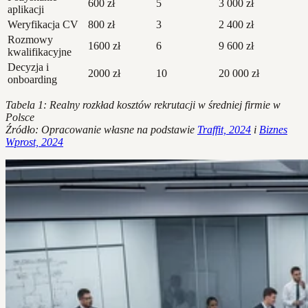
600 zł
5
3 000 zł
aplikacji
Weryfikacja CV
800 zł
3
2 400 zł
Rozmowy
1600 zł
6
9 600 zł
kwalifikacyjne
Decyzja i
2000 zł
10
20 000 zł
onboarding
Tabela 1: Realny rozkład kosztów rekrutacji w średniej firmie w
Polsce
Źródło: Opracowanie własne na podstawie
Traffit, 2024
i
Biznes
Wprost, 2024