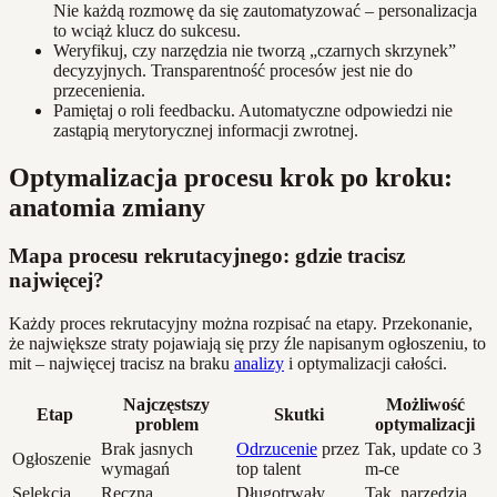
Nie każdą rozmowę da się zautomatyzować – personalizacja
to wciąż klucz do sukcesu.
Weryfikuj, czy narzędzia nie tworzą „czarnych skrzynek”
decyzyjnych. Transparentność procesów jest nie do
przecenienia.
Pamiętaj o roli feedbacku. Automatyczne odpowiedzi nie
zastąpią merytorycznej informacji zwrotnej.
Optymalizacja procesu krok po kroku:
anatomia zmiany
Mapa procesu rekrutacyjnego: gdzie tracisz
najwięcej?
Każdy proces rekrutacyjny można rozpisać na etapy. Przekonanie,
że największe straty pojawiają się przy źle napisanym ogłoszeniu, to
mit – najwięcej tracisz na braku
analizy
i optymalizacji całości.
Najczęstszy
Możliwość
Etap
Skutki
problem
optymalizacji
Brak jasnych
Odrzucenie
przez
Tak, update co 3
Ogłoszenie
wymagań
top talent
m-ce
Selekcja
Ręczna
Długotrwały
Tak, narzędzia