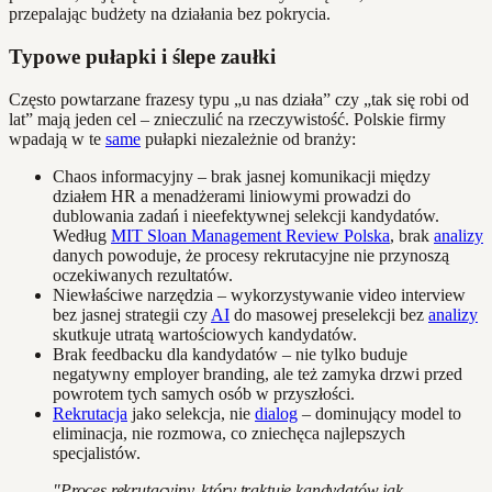
przepalając budżety na działania bez pokrycia.
Typowe pułapki i ślepe zaułki
Często powtarzane frazesy typu „u nas działa” czy „tak się robi od
lat” mają jeden cel – znieczulić na rzeczywistość. Polskie firmy
wpadają w te
same
pułapki niezależnie od branży:
Chaos informacyjny – brak jasnej komunikacji między
działem HR a menadżerami liniowymi prowadzi do
dublowania zadań i nieefektywnej selekcji kandydatów.
Według
MIT Sloan Management Review Polska
, brak
analizy
danych powoduje, że procesy rekrutacyjne nie przynoszą
oczekiwanych rezultatów.
Niewłaściwe narzędzia – wykorzystywanie video interview
bez jasnej strategii czy
AI
do masowej preselekcji bez
analizy
skutkuje utratą wartościowych kandydatów.
Brak feedbacku dla kandydatów – nie tylko buduje
negatywny employer branding, ale też zamyka drzwi przed
powrotem tych samych osób w przyszłości.
Rekrutacja
jako selekcja, nie
dialog
– dominujący model to
eliminacja, nie rozmowa, co zniechęca najlepszych
specjalistów.
"Proces rekrutacyjny, który traktuje kandydatów jak