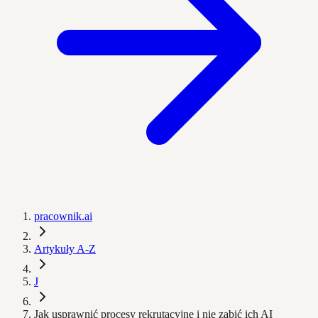
pracownik.ai
Artykuły A-Z
J
Jak usprawnić procesy rekrutacyjne i nie zabić ich AI