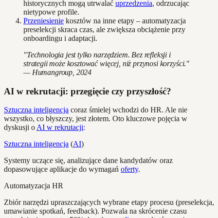
historycznych mogą utrwalać
uprzedzenia
, odrzucając
nietypowe profile.
Przeniesienie
kosztów na inne etapy – automatyzacja
preselekcji skraca czas, ale zwiększa obciążenie przy
onboardingu i adaptacji.
"Technologia jest tylko narzędziem. Bez refleksji i
strategii może kosztować więcej, niż przynosi korzyści."
— Humangroup, 2024
AI w rekrutacji: przegięcie czy przyszłość?
Sztuczna inteligencja
coraz śmielej wchodzi do HR. Ale nie
wszystko, co błyszczy, jest złotem. Oto kluczowe pojęcia w
dyskusji o
AI w rekrutacji
:
Sztuczna inteligencja
(
AI
)
Systemy uczące się, analizujące dane kandydatów oraz
dopasowujące aplikacje do wymagań
oferty
.
Automatyzacja HR
Zbiór narzędzi upraszczających wybrane etapy procesu (preselekcja,
umawianie spotkań, feedback). Pozwala na skrócenie czasu