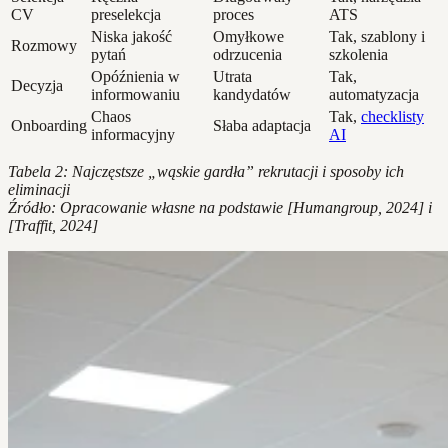
CV
preselekcja
proces
ATS
Niska jakość
Omyłkowe
Tak, szablony i
Rozmowy
pytań
odrzucenia
szkolenia
Opóźnienia w
Utrata
Tak,
Decyzja
informowaniu
kandydatów
automatyzacja
Chaos
Tak,
checklisty
Onboarding
Słaba adaptacja
informacyjny
AI
Tabela 2: Najczęstsze „wąskie gardła” rekrutacji i sposoby ich
eliminacji
Źródło: Opracowanie własne na podstawie [Humangroup, 2024] i
[Traffit, 2024]