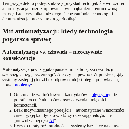
Ten przypadek to podręcznikowy przykład na to, jak źle wdrożona
automatyzacja może zrujnować nawet najbardziej renomowaną
markę. Brak czynnika ludzkiego, ślepe zaufanie technologii i
dehumanizacja procesu to droga donikąd.
Mit automatyzacji: kiedy technologia
pogarsza sprawę
Automatyzacja vs. człowiek – nieoczywiste
konsekwencje
Automatyzacja jawi się jako panaceum na bolączki rekrutacji –
szybciej, taniej, „bez emocji”. Ale czy na pewno? W praktyce, gdy
systemy zastępują ludzi bez odpowiedniej strategii, pojawiają się
nowe
problemy
:
Odrzucanie wartościowych kandydatów –
algorytmy
nie
potrafią ocenić niuansów doświadczenia i miękkich
kompetencji.
Brak indywidualnego podejścia – automatyczne wiadomości
zniechęcają kandydatów, którzy oczekują dialogu, nie
„niewidzialnej ręki
AI
”.
Ryzyko utraty różnorodności – systemy bazujące na danych