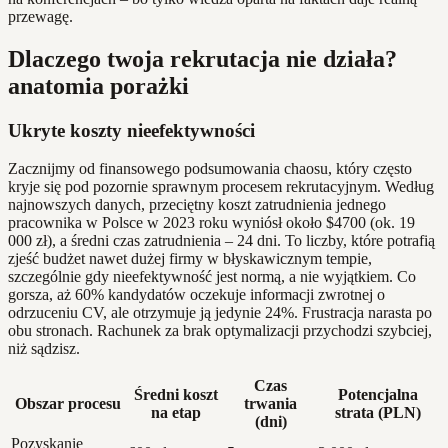
przewagę.
Dlaczego twoja rekrutacja nie działa?
anatomia porażki
Ukryte koszty nieefektywności
Zacznijmy od finansowego podsumowania chaosu, który często
kryje się pod pozornie sprawnym procesem rekrutacyjnym. Według
najnowszych danych, przeciętny koszt zatrudnienia jednego
pracownika w Polsce w 2023 roku wyniósł około $4700 (ok. 19
000 zł), a średni czas zatrudnienia – 24 dni. To liczby, które potrafią
zjeść budżet nawet dużej firmy w błyskawicznym tempie,
szczególnie gdy nieefektywność jest normą, a nie wyjątkiem. Co
gorsza, aż 60% kandydatów oczekuje informacji zwrotnej o
odrzuceniu CV, ale otrzymuje ją jedynie 24%. Frustracja narasta po
obu stronach. Rachunek za brak optymalizacji przychodzi szybciej,
niż sądzisz.
Czas
Średni koszt
Potencjalna
Obszar procesu
trwania
na etap
strata (PLN)
(dni)
Pozyskanie