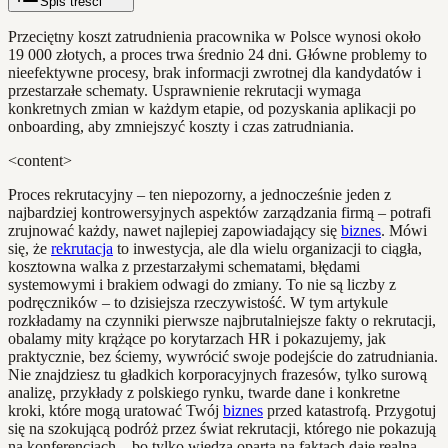
Spis treści
Przeciętny koszt zatrudnienia pracownika w Polsce wynosi około
19 000 złotych, a proces trwa średnio 24 dni. Główne problemy to
nieefektywne procesy, brak informacji zwrotnej dla kandydatów i
przestarzałe schematy. Usprawnienie rekrutacji wymaga
konkretnych zmian w każdym etapie, od pozyskania aplikacji po
onboarding, aby zmniejszyć koszty i czas zatrudniania.
<content>
Proces rekrutacyjny – ten niepozorny, a jednocześnie jeden z
najbardziej kontrowersyjnych aspektów zarządzania firmą – potrafi
zrujnować każdy, nawet najlepiej zapowiadający się
biznes
. Mówi
się, że
rekrutacja
to inwestycja, ale dla wielu organizacji to ciągła,
kosztowna walka z przestarzałymi schematami, błędami
systemowymi i brakiem odwagi do zmiany. To nie są liczby z
podręczników – to dzisiejsza rzeczywistość. W tym artykule
rozkładamy na czynniki pierwsze najbrutalniejsze fakty o rekrutacji,
obalamy mity krążące po korytarzach HR i pokazujemy, jak
praktycznie, bez ściemy, wywrócić swoje podejście do zatrudniania.
Nie znajdziesz tu gładkich korporacyjnych frazesów, tylko surową
analizę, przykłady z polskiego rynku, twarde dane i konkretne
kroki, które mogą uratować Twój
biznes
przed katastrofą. Przygotuj
się na szokującą podróż przez świat rekrutacji, którego nie pokazują
na konferencjach – bo tylko wiedza oparta na faktach daje realną