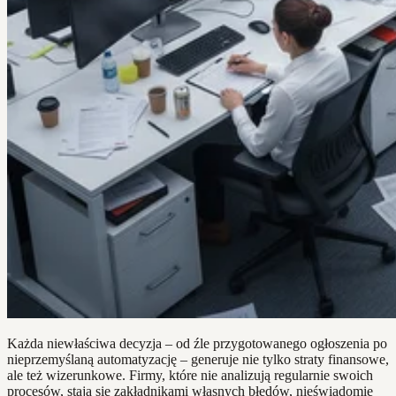
Każda niewłaściwa decyzja – od źle przygotowanego ogłoszenia po
nieprzemyślaną automatyzację – generuje nie tylko straty finansowe,
ale też wizerunkowe. Firmy, które nie analizują regularnie swoich
procesów, stają się zakładnikami własnych błędów, nieświadomie