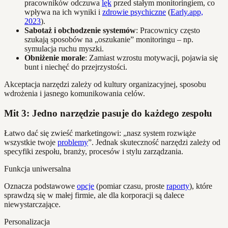
pracowników odczuwa
lęk
przed stałym monitoringiem, co
wpływa na ich wyniki i
zdrowie psychiczne
(
Early.app,
2023
).
Sabotaż i obchodzenie systemów
: Pracownicy często
szukają sposobów na „oszukanie” monitoringu – np.
symulacja ruchu myszki.
Obniżenie morale
: Zamiast wzrostu motywacji, pojawia się
bunt i niechęć do przejrzystości.
Akceptacja narzędzi zależy od kultury organizacyjnej, sposobu
wdrożenia i jasnego komunikowania celów.
Mit 3: Jedno narzędzie pasuje do każdego zespołu
Łatwo dać się zwieść marketingowi: „nasz system rozwiąże
wszystkie twoje
problemy
”. Jednak skuteczność narzędzi zależy od
specyfiki zespołu, branży, procesów i stylu zarządzania.
Funkcja uniwersalna
Oznacza podstawowe
opcje
(pomiar czasu, proste
raporty
), które
sprawdzą się w małej firmie, ale dla korporacji są dalece
niewystarczające.
Personalizacja