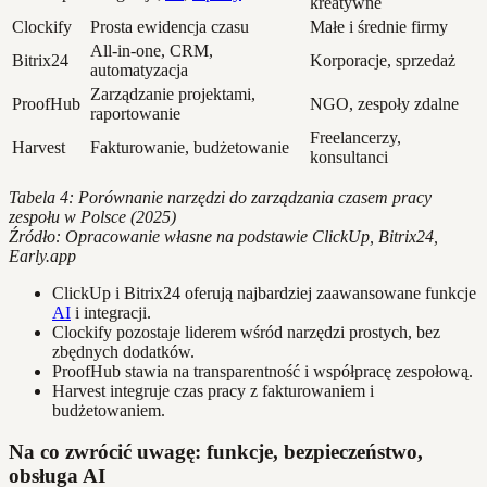
kreatywne
Clockify
Prosta ewidencja czasu
Małe i średnie firmy
All-in-one, CRM,
Bitrix24
Korporacje, sprzedaż
automatyzacja
Zarządzanie projektami,
ProofHub
NGO, zespoły zdalne
raportowanie
Freelancerzy,
Harvest
Fakturowanie, budżetowanie
konsultanci
Tabela 4: Porównanie narzędzi do zarządzania czasem pracy
zespołu w Polsce (2025)
Źródło: Opracowanie własne na podstawie ClickUp, Bitrix24,
Early.app
ClickUp i Bitrix24 oferują najbardziej zaawansowane funkcje
AI
i integracji.
Clockify pozostaje liderem wśród narzędzi prostych, bez
zbędnych dodatków.
ProofHub stawia na transparentność i współpracę zespołową.
Harvest integruje czas pracy z fakturowaniem i
budżetowaniem.
Na co zwrócić uwagę: funkcje, bezpieczeństwo,
obsługa AI