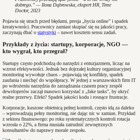
dobrego.” — Ilona Dąbrowska, ekspert HR, Time
Doctor, 2023
Pojawia się strach przed błędami, presja „bycia online” i spadek
kreatywności. Pracownicy zamiast skupiać się na jakości pracy,
zaczynają dbać o
statystyki
– nawet kosztem sensu zadań.
Przykłady z życia: startupy, korporacje, NGO —
kto wygrał, kto przegrał?
Startupy często podchodzą do narzędzi z entuzjazmem, licząc na
wzrost efektywności. Jednak bez dojrzałej kultury organizacyjnej
monitoring wywołuje chaos – pojawiają się konflikty, spadek
zaufania i niechęć do współpracy. W jednej z warszawskich firm IT
po wdrożeniu narzędzia do zarządzania czasem pracy zespół
deweloperów zaczął masowo korzystać z „fake tasks”, by ukryć
realne przerwy. Efekt? Spadek jakości kodu i rosnące frustracje.
Korporacje, kuszone obietnicą pełnej kontroli, często idą za daleko
– wprowadzają pełny monitoring, nie dając nic w zamian. Przykład
z sektora finansowego: po roku systematycznych kontroli rotacja
wzrosła o 22%, a firma musiała zatrudnić zewnętrznych
konsultantów do naprawy morale zespołu.