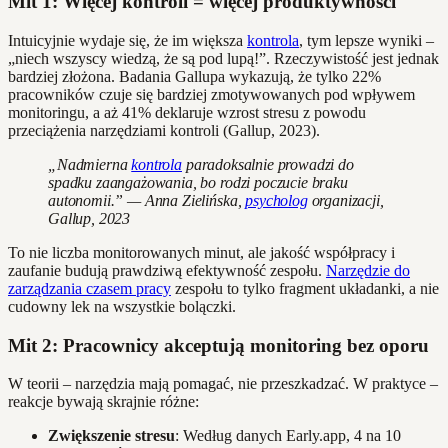
Mit 1: Więcej kontroli = więcej produktywności
Intuicyjnie wydaje się, że im większa
kontrola
, tym lepsze wyniki –
„niech wszyscy wiedzą, że są pod lupą!”. Rzeczywistość jest jednak
bardziej złożona. Badania Gallupa wykazują, że tylko 22%
pracowników czuje się bardziej zmotywowanych pod wpływem
monitoringu, a aż 41% deklaruje wzrost stresu z powodu
przeciążenia narzędziami kontroli (Gallup, 2023).
„Nadmierna
kontrola
paradoksalnie prowadzi do
spadku zaangażowania, bo rodzi poczucie braku
autonomii.” — Anna Zielińska,
psycholog
organizacji,
Gallup, 2023
To nie liczba monitorowanych minut, ale jakość współpracy i
zaufanie budują prawdziwą efektywność zespołu.
Narzędzie do
zarządzania czasem pracy
zespołu to tylko fragment układanki, a nie
cudowny lek na wszystkie bolączki.
Mit 2: Pracownicy akceptują monitoring bez oporu
W teorii – narzędzia mają pomagać, nie przeszkadzać. W praktyce –
reakcje bywają skrajnie różne:
Zwiększenie stresu
: Według danych Early.app, 4 na 10