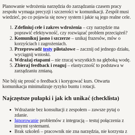
Planowanie wdrożenia narzędzia do zarządzania czasem pracy
zespołu wymaga precyzji i szczerości w komunikacji. Zespół musi
wiedzieć, po co pojawia się nowy system i jakie są jego realne cele.
Zdefiniuj cele i zakres wdrożenia
– czy narzędzie ma
poprawić efektywność, czy rozwiązać problem przeciążeń?
Komunikuj jasno i szczerze
– unikaj frazesów, mów o
korzyściach i zagrożeniach.
Przeprowadź
testy
pilotażowe
– zacznij od jednego działu,
wyciągnij wnioski.
Wdrażaj etapami
– nie rzucaj wszystkich na głęboką wodę.
Zbieraj feedback i reaguj
– elastyczność to podstawa w
zarządzaniu zmianą.
Nie bój się prosić o feedback i korygować kurs. Otwarta
komunikacja minimalizuje ryzyko buntu i rotacji.
Najczęstsze pułapki i jak ich unikać (checklista)
Wdrażanie bez konsultacji z zespołem – zawsze pytaj o
zdanie.
Ignorowanie
problemów z integracją – testuj połączenia z
innymi systemami.
Brak szkoleń – pracownik nie zna narzędzia, nie korzysta z