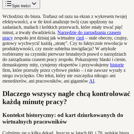
Spis treści
Wchodzisz do biura. Trafiasz od razu na ekran z wykresem twojej
efektywności, a w tle ktoś analizuje twój czas spędzony na
zadaniach, mailach i krótkich przerwach, które miały trwać pięć
minut, a trwały dwadzieścia.
Narzędzie do zarządzania czasem
pracy
zespołu jest dzisiaj jak wirtualny
cień
– stale obecny, czujny,
gotowy wychwycić każdą „stratę”. Czy to faktycznie rewolucja w
produktywności, czy może subtelna inwigilacja? W artykule
rozbieramy na czynniki pierwsze brutalnych prawd o narzędziach
do zarządzania czasem pracy zespołu. Pokazujemy blaski i cienie,
demaskujemy mity, cytujemy ekspertów i przywołujemy
historie
firm, które przeszły przez cyfrowe piekło – i nie zawsze wyszły z
niego zwycięsko. Oto tekst, który nie oszczędza nikogo: ani
menedżerów, ani pracowników, ani gigantów
AI
.
Dlaczego wszyscy nagle chcą kontrolować
każdą minutę pracy?
Kontekst historyczny: od kart dziurkowanych do
wirtualnych pracowników
Cofnijmy się o kilka dekad. Jeszcze w latach 60. i 70. polskie biura