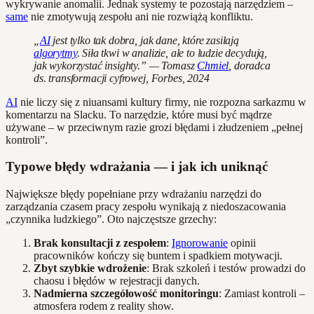
wykrywanie anomalii. Jednak systemy te pozostają narzędziem –
same
nie zmotywują zespołu ani nie rozwiążą konfliktu.
„
AI
jest tylko tak dobra, jak dane, które zasilają
algorytmy
. Siła tkwi w analizie, ale to ludzie decydują,
jak wykorzystać insighty.” — Tomasz
Chmiel
, doradca
ds. transformacji cyfrowej, Forbes, 2024
AI
nie liczy się z niuansami kultury firmy, nie rozpozna sarkazmu w
komentarzu na Slacku. To narzędzie, które musi być mądrze
używane – w przeciwnym razie grozi błędami i złudzeniem „pełnej
kontroli”.
Typowe błędy wdrażania — i jak ich uniknąć
Największe błędy popełniane przy wdrażaniu narzędzi do
zarządzania czasem pracy zespołu wynikają z niedoszacowania
„czynnika ludzkiego”. Oto najczęstsze grzechy:
Brak konsultacji z zespołem
:
Ignorowanie
opinii
pracowników kończy się buntem i spadkiem motywacji.
Zbyt szybkie wdrożenie
: Brak szkoleń i testów prowadzi do
chaosu i błędów w rejestracji danych.
Nadmierna szczegółowość monitoringu
: Zamiast kontroli –
atmosfera rodem z reality show.