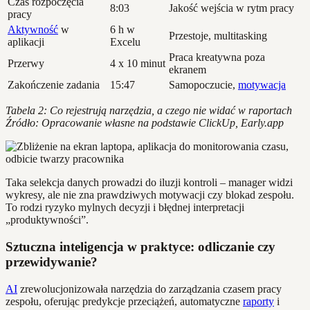
Czas rozpoczęcia
8:03
Jakość wejścia w rytm pracy
pracy
Aktywność
w
6 h w
Przestoje, multitasking
aplikacji
Excelu
Praca kreatywna poza
Przerwy
4 x 10 minut
ekranem
Zakończenie zadania
15:47
Samopoczucie,
motywacja
Tabela 2: Co rejestrują narzędzia, a czego nie widać w raportach
Źródło: Opracowanie własne na podstawie ClickUp, Early.app
Taka selekcja danych prowadzi do iluzji kontroli – manager widzi
wykresy, ale nie zna prawdziwych motywacji czy blokad zespołu.
To rodzi ryzyko mylnych decyzji i błędnej interpretacji
„produktywności”.
Sztuczna inteligencja w praktyce: odliczanie czy
przewidywanie?
AI
zrewolucjonizowała narzędzia do zarządzania czasem pracy
zespołu, oferując predykcje przeciążeń, automatyczne
raporty
i