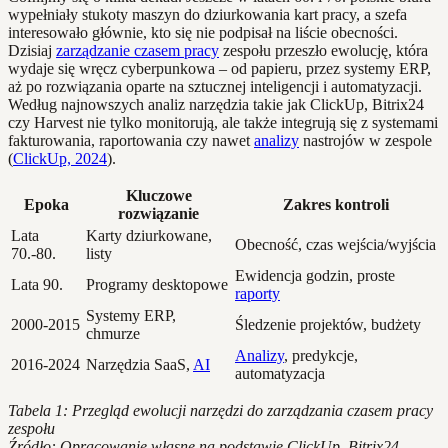
wypełniały stukoty maszyn do dziurkowania kart pracy, a szefa
interesowało głównie, kto się nie podpisał na liście obecności.
Dzisiaj
zarządzanie czasem pracy
zespołu przeszło ewolucję, która
wydaje się wręcz cyberpunkowa – od papieru, przez systemy ERP,
aż po rozwiązania oparte na sztucznej inteligencji i automatyzacji.
Według najnowszych analiz narzędzia takie jak ClickUp, Bitrix24
czy Harvest nie tylko monitorują, ale także integrują się z systemami
fakturowania, raportowania czy nawet
analizy
nastrojów w zespole
(
ClickUp, 2024
).
Kluczowe
Epoka
Zakres kontroli
rozwiązanie
Lata
Karty dziurkowane,
Obecność, czas wejścia/wyjścia
70.-80.
listy
Ewidencja godzin, proste
Lata 90.
Programy desktopowe
raporty
Systemy ERP,
2000-2015
Śledzenie projektów, budżety
chmurze
Analizy
, predykcje,
2016-2024
Narzędzia SaaS,
AI
automatyzacja
Tabela 1: Przegląd ewolucji narzędzi do zarządzania czasem pracy
zespołu
Źródło: Opracowanie własne na podstawie ClickUp, Bitrix24,