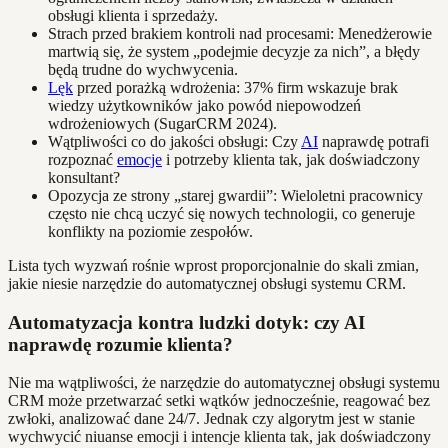
obsługi klienta i sprzedaży.
Strach przed brakiem kontroli nad procesami: Menedżerowie
martwią się, że system „podejmie decyzje za nich”, a błędy
będą trudne do wychwycenia.
Lęk
przed porażką wdrożenia: 37% firm wskazuje brak
wiedzy użytkowników jako powód niepowodzeń
wdrożeniowych (SugarCRM 2024).
Wątpliwości co do jakości obsługi: Czy
AI
naprawdę potrafi
rozpoznać
emocje
i potrzeby klienta tak, jak doświadczony
konsultant?
Opozycja ze strony „starej gwardii”: Wieloletni pracownicy
często nie chcą uczyć się nowych technologii, co generuje
konflikty na poziomie zespołów.
Lista tych wyzwań rośnie wprost proporcjonalnie do skali zmian,
jakie niesie narzędzie do automatycznej obsługi systemu CRM.
Automatyzacja kontra ludzki dotyk: czy AI
naprawdę rozumie klienta?
Nie ma wątpliwości, że narzędzie do automatycznej obsługi systemu
CRM może przetwarzać setki wątków jednocześnie, reagować bez
zwłoki, analizować dane 24/7. Jednak czy algorytm jest w stanie
wychwycić niuanse emocji i intencje klienta tak, jak doświadczony