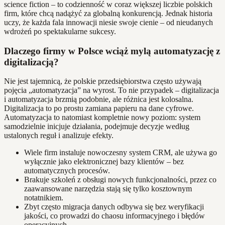
science fiction – to codzienność w coraz większej liczbie polskich
firm, które chcą nadążyć za globalną konkurencją. Jednak historia
uczy, że każda fala innowacji niesie swoje cienie – od nieudanych
wdrożeń po spektakularne sukcesy.
Dlaczego firmy w Polsce wciąż mylą automatyzację z
digitalizacją?
Nie jest tajemnicą, że polskie przedsiębiorstwa często używają
pojęcia „automatyzacja” na wyrost. To nie przypadek – digitalizacja
i automatyzacja brzmią podobnie, ale różnica jest kolosalna.
Digitalizacja to po prostu zamiana papieru na dane cyfrowe.
Automatyzacja to natomiast kompletnie nowy poziom: system
samodzielnie inicjuje działania, podejmuje decyzje według
ustalonych reguł i analizuje efekty.
Wiele firm instaluje nowoczesny system CRM, ale używa go
wyłącznie jako elektronicznej bazy klientów – bez
automatycznych procesów.
Brakuje szkoleń z obsługi nowych funkcjonalności, przez co
zaawansowane narzędzia stają się tylko kosztownym
notatnikiem.
Zbyt często migracja danych odbywa się bez weryfikacji
jakości, co prowadzi do chaosu informacyjnego i błędów
operacyjnych.