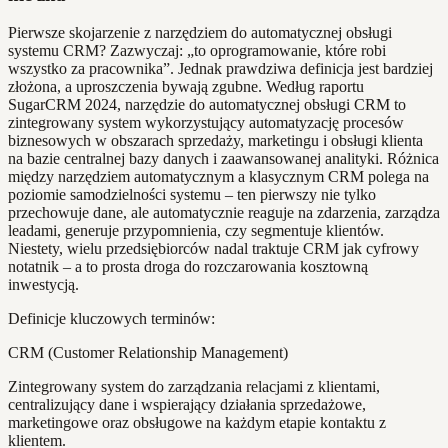
Pierwsze skojarzenie z narzędziem do automatycznej obsługi
systemu CRM? Zazwyczaj: „to oprogramowanie, które robi
wszystko za pracownika”. Jednak prawdziwa definicja jest bardziej
złożona, a uproszczenia bywają zgubne. Według raportu
SugarCRM 2024, narzędzie do automatycznej obsługi CRM to
zintegrowany system wykorzystujący automatyzację procesów
biznesowych w obszarach sprzedaży, marketingu i obsługi klienta
na bazie centralnej bazy danych i zaawansowanej analityki. Różnica
między narzędziem automatycznym a klasycznym CRM polega na
poziomie samodzielności systemu – ten pierwszy nie tylko
przechowuje dane, ale automatycznie reaguje na zdarzenia, zarządza
leadami, generuje przypomnienia, czy segmentuje klientów.
Niestety, wielu przedsiębiorców nadal traktuje CRM jak cyfrowy
notatnik – a to prosta droga do rozczarowania kosztowną
inwestycją.
Definicje kluczowych terminów:
CRM (Customer Relationship Management)
Zintegrowany system do zarządzania relacjami z klientami,
centralizujący dane i wspierający działania sprzedażowe,
marketingowe oraz obsługowe na każdym etapie kontaktu z
klientem.