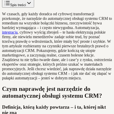
Spis treści
W czasach, gdy każdy doradca od cyfrowej transformacji
przekonuje, że narzędzie do automatycznej obsługi systemu CRM to
remedium na wszystkie bolączki biznesu, rzeczywistość bywa
bardziej wymagająca – i często niewygodna. Automatyzacja,
integracja
, cyfrowy wyścig zbrojeń – te hasła elektryzują polskie
firmy, ale niewielu menedżerów zadaje sobie trud, by poznać
trzeźwą prawdę o wdrożeniach, które miały być proste i szybkie. W
tym artykule rozbieramy na czynniki pierwsze brutalnych prawd o
automatyzacji CRM. Pokazujemy, gdzie kończą się utopie
marketingowe, a zaczynają realne, czasem bolesne lekcje.
Znajdziesz tu nie tylko twarde dane, ale i case’y z rynku, ostrzeżenia
ekspertów oraz strategie, których próżno szukać w materiałach
promocyjnych. Jeśli chcesz wiedzieć, jak naprawdę działa narzędzie
do automatycznej obsługi systemu CRM – i jak nie dać się złapać w
pułapki automatyzacji – jesteś w dobrym miejscu.
Czym naprawdę jest narzędzie do
automatycznej obsługi systemu CRM?
Definicja, którą każdy powtarza – i ta, której nikt
nie zna