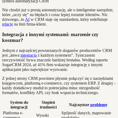
Nie chodzi już o prostą automatyzację, ale o inteligentne narzędzie,
które „uczy się” na błędach i coraz lepiej rozumie klientów. Nic
dziwnego, że
AI
w CRM staje się standardem, który redefiniuje
relacje
na linii firma-klient.
Integracja z innymi systemami: marzenie czy
koszmar?
Jednym z najczęściej powtarzanych sloganów producentów CRM
jest „łatwa
integracja
z każdym systemem”. Tymczasem
rzeczywistość bywa znacznie bardziej brutalna. Według raportu
SugarCRM 2024, aż 41% firm wskazuje integrację z innymi
aplikacjami jako największe wyzwanie.
Z jednej strony CRM powinien płynnie połączyć się z narzędziami
księgowymi, platformą e-commerce, czy systemem ERP. Z drugiej –
każdy dodatkowy moduł to potencjalna mina: niezgodność
formatów, konflikty API, czy brak wsparcia technicznego.
System do
Stopień
Najczęstsze
problemy
integracji
trudności
Platforma e-
Spójność danych, mapowanie
Wysoki
commerce
produktów