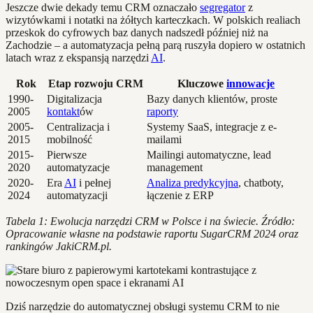
Jeszcze dwie dekady temu CRM oznaczało
segregator
z
wizytówkami i notatki na żółtych karteczkach. W polskich realiach
przeskok do cyfrowych baz danych nadszedł później niż na
Zachodzie – a automatyzacja pełną parą ruszyła dopiero w ostatnich
latach wraz z ekspansją narzędzi
AI
.
Rok
Etap rozwoju CRM
Kluczowe
innowacje
1990-
Digitalizacja
Bazy danych klientów, proste
2005
kontakt
ów
raporty
2005-
Centralizacja i
Systemy SaaS, integracje z e-
2015
mobilność
mailami
2015-
Pierwsze
Mailingi automatyczne, lead
2020
automatyzacje
management
2020-
Era
AI
i pełnej
Analiza predykcyjna
, chatboty,
2024
automatyzacji
łączenie z ERP
Tabela 1: Ewolucja narzędzi CRM w Polsce i na świecie. Źródło:
Opracowanie własne na podstawie raportu SugarCRM 2024 oraz
rankingów JakiCRM.pl.
Dziś narzędzie do automatycznej obsługi systemu CRM to nie