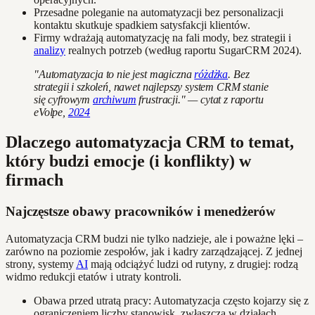
Przesadne poleganie na automatyzacji bez personalizacji
kontaktu skutkuje spadkiem satysfakcji klientów.
Firmy wdrażają automatyzację na fali mody, bez strategii i
analizy
realnych potrzeb (według raportu SugarCRM 2024).
"Automatyzacja to nie jest magiczna
różdżka
. Bez
strategii i szkoleń, nawet najlepszy system CRM stanie
się cyfrowym
archiwum
frustracji." — cytat z raportu
eVolpe,
2024
Dlaczego automatyzacja CRM to temat,
który budzi emocje (i konflikty) w
firmach
Najczęstsze obawy pracowników i menedżerów
Automatyzacja CRM budzi nie tylko nadzieje, ale i poważne lęki –
zarówno na poziomie zespołów, jak i kadry zarządzającej. Z jednej
strony, systemy
AI
mają odciążyć ludzi od rutyny, z drugiej: rodzą
widmo redukcji etatów i utraty kontroli.
Obawa przed utratą pracy: Automatyzacja często kojarzy się z
ograniczeniem liczby stanowisk, zwłaszcza w działach