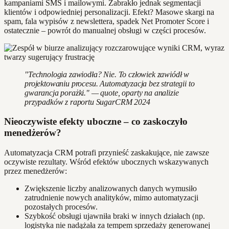
kampaniami SMS i mailowymi. Zabrakło jednak segmentacji
klientów i odpowiedniej personalizacji. Efekt? Masowe skargi na
spam, fala wypisów z newslettera, spadek Net Promoter Score i
ostatecznie – powrót do manualnej obsługi w części procesów.
"Technologia zawiodła? Nie. To człowiek zawiódł w
projektowaniu procesu. Automatyzacja bez strategii to
gwarancja porażki." — quote, oparty na analizie
przypadków z raportu SugarCRM 2024
Nieoczywiste efekty uboczne – co zaskoczyło
menedżerów?
Automatyzacja CRM potrafi przynieść zaskakujące, nie zawsze
oczywiste rezultaty. Wśród efektów ubocznych wskazywanych
przez menedżerów:
Zwiększenie liczby analizowanych danych wymusiło
zatrudnienie nowych analityków, mimo automatyzacji
pozostałych procesów.
Szybkość obsługi ujawniła braki w innych działach (np.
logistyka nie nadążała za tempem sprzedaży generowanej