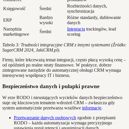
Rozbieżności danych,
Księgowość
Średni
synchronizacja
Bardzo
Różne standardy, dublowanie
ERP
wysoki
danych
Narzędzia
Integracja
trackingów, lead
Średni
marketingowe
scoring
Tabela 3: Trudności integracyjne CRM z innymi systemami (Źródło:
SugarCRM 2024, JakiCRM.pl).
Firmy, które lekceważą temat integracji, często płacą wysoką cenę –
od opóźnień po realne straty finansowe. W praktyce, dobrze
zintegrowane narzędzie do automatycznej obsługi CRM wymaga
intensywnej współpracy IT i biznesu.
Bezpieczeństwo danych i pułapki prawne
W erze RODO i nieustających wycieków danych bezpieczeństwo
staje się kluczowym tematem wdrożeń CRM – zwłaszcza gdy
system automatycznie przetwarza wrażliwe
informacje
.
Przetwarzanie danych osobowych
zgodnie z przepisami
RODO – każda automatyzacja wymaga precyzyjnego
ustawienia reguł retencji i anonimizacji danych.