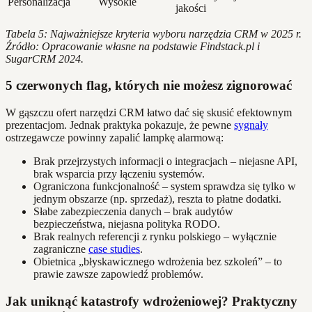
Personalizacja
Wysokie
jakości
Tabela 5: Najważniejsze kryteria wyboru narzędzia CRM w 2025 r.
Źródło: Opracowanie własne na podstawie Findstack.pl i
SugarCRM 2024.
5 czerwonych flag, których nie możesz zignorować
W gąszczu ofert narzędzi CRM łatwo dać się skusić efektownym
prezentacjom. Jednak praktyka pokazuje, że pewne
sygnały
ostrzegawcze powinny zapalić lampkę alarmową:
Brak przejrzystych informacji o integracjach – niejasne API,
brak wsparcia przy łączeniu systemów.
Ograniczona funkcjonalność – system sprawdza się tylko w
jednym obszarze (np. sprzedaż), reszta to płatne dodatki.
Słabe zabezpieczenia danych – brak audytów
bezpieczeństwa, niejasna polityka RODO.
Brak realnych referencji z rynku polskiego – wyłącznie
zagraniczne
case studies
.
Obietnica „błyskawicznego wdrożenia bez szkoleń” – to
prawie zawsze zapowiedź problemów.
Jak uniknąć katastrofy wdrożeniowej? Praktyczny