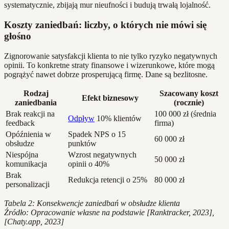
systematycznie, zbijają mur nieufności i budują trwałą lojalność.
Koszty zaniedbań: liczby, o których nie mówi się
głośno
Zignorowanie satysfakcji klienta to nie tylko ryzyko negatywnych
opinii. To konkretne straty finansowe i wizerunkowe, które mogą
pogrążyć nawet dobrze prosperującą firmę. Dane są bezlitosne.
Rodzaj
Szacowany koszt
Efekt biznesowy
zaniedbania
(rocznie)
Brak reakcji na
100 000 zł (średnia
Odpływ
10% klientów
feedback
firma)
Opóźnienia w
Spadek NPS o 15
60 000 zł
obsłudze
punktów
Niespójna
Wzrost negatywnych
50 000 zł
komunikacja
opinii o 40%
Brak
Redukcja retencji o 25%
80 000 zł
personalizacji
Tabela 2: Konsekwencje zaniedbań w obsłudze klienta
Źródło: Opracowanie własne na podstawie [Ranktracker, 2023],
[Chaty.app, 2023]