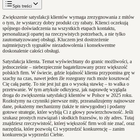
Spis treści
Zwiększenie satysfakcji klientów wymaga zrezygnowania z mitów
o tym, że wystarczy dobry produkt czy rabaty. Klienci oczekują
spójnego doświadczenia na wszystkich etapach kontaktu,
personalizacji opartej na rzeczywistych potrzebach, a nie tylko
zautomatyzowanej obsługi. Kluczem jest dostrzeżenie
najmniejszych sygnałów niezadowolenia i konsekwentne
doskonalenie całości obsługi.
Satysfakcja klienta. Temat wyświechtany do granic możliwości, a
jednocześnie – niebezpiecznie bagatelizowany przez większość
polskich firm. W świecie, gdzie lojalność klienta przypomina grę w
szachy na czas, nawet jeden źle rozegrany ruch może kosztować
Cię całą partię. To nie jest już gra o wysoką stawkę – to walka o
przetrwanie. W tym artykule odkryjesz, jak naprawdę wygląda
droga do zwiększenia satysfakcji klientów w Polsce w 2025 roku.
Rozłożymy na czynniki pierwsze mity, przeanalizujemy najnowsze
dane, pokażemy mechanizmy (także te niewygodne) i podamy
gotowe strategie, które wybiją Ci z głowy powierzchowność. Jeśli
szukasz prostych rozwiązań i słodkich frazesów, to zły adres. Tutaj
znajdziesz rzeczywistość, której większość firm woli nie znać, oraz
narzędzia, które pozwolą Ci wyprzedzić konkurencję – zanim
konkurencja wyprzedzi Ciebie.