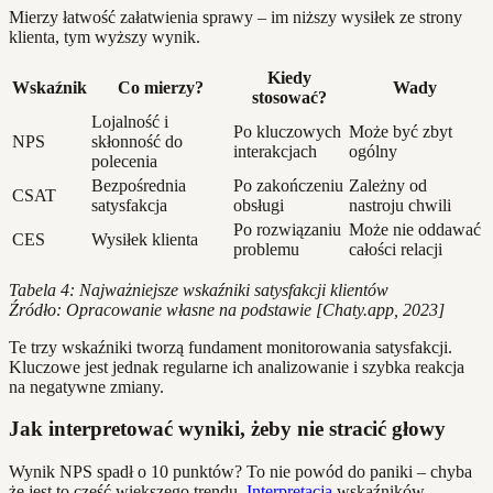
Mierzy łatwość załatwienia sprawy – im niższy wysiłek ze strony
klienta, tym wyższy wynik.
Kiedy
Wskaźnik
Co mierzy?
Wady
stosować?
Lojalność i
Po kluczowych
Może być zbyt
NPS
skłonność do
interakcjach
ogólny
polecenia
Bezpośrednia
Po zakończeniu
Zależny od
CSAT
satysfakcja
obsługi
nastroju chwili
Po rozwiązaniu
Może nie oddawać
CES
Wysiłek klienta
problemu
całości relacji
Tabela 4: Najważniejsze wskaźniki satysfakcji klientów
Źródło: Opracowanie własne na podstawie [Chaty.app, 2023]
Te trzy wskaźniki tworzą fundament monitorowania satysfakcji.
Kluczowe jest jednak regularne ich analizowanie i szybka reakcja
na negatywne zmiany.
Jak interpretować wyniki, żeby nie stracić głowy
Wynik NPS spadł o 10 punktów? To nie powód do paniki – chyba
że jest to część większego trendu.
Interpretacja
wskaźników