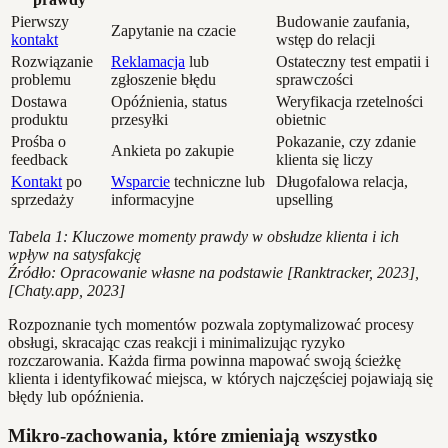
Pierwszy
Budowanie zaufania,
Zapytanie na czacie
kontakt
wstęp do relacji
Rozwiązanie
Reklamacja
lub
Ostateczny test empatii i
problemu
zgłoszenie błędu
sprawczości
Dostawa
Opóźnienia, status
Weryfikacja rzetelności
produktu
przesyłki
obietnic
Prośba o
Pokazanie, czy zdanie
Ankieta po zakupie
feedback
klienta się liczy
Kontakt
po
Wsparcie
techniczne lub
Długofalowa relacja,
sprzedaży
informacyjne
upselling
Tabela 1: Kluczowe momenty prawdy w obsłudze klienta i ich
wpływ na satysfakcję
Źródło: Opracowanie własne na podstawie [Ranktracker, 2023],
[Chaty.app, 2023]
Rozpoznanie tych momentów pozwala zoptymalizować procesy
obsługi, skracając czas reakcji i minimalizując ryzyko
rozczarowania. Każda firma powinna mapować swoją ścieżkę
klienta i identyfikować miejsca, w których najczęściej pojawiają się
błędy lub opóźnienia.
Mikro-zachowania, które zmieniają wszystko