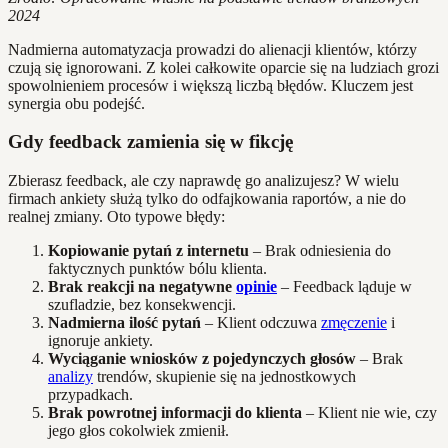
2024
Nadmierna automatyzacja prowadzi do alienacji klientów, którzy
czują się ignorowani. Z kolei całkowite oparcie się na ludziach grozi
spowolnieniem procesów i większą liczbą błędów. Kluczem jest
synergia obu podejść.
Gdy feedback zamienia się w fikcję
Zbierasz feedback, ale czy naprawdę go analizujesz? W wielu
firmach ankiety służą tylko do odfajkowania raportów, a nie do
realnej zmiany. Oto typowe błędy:
Kopiowanie pytań z internetu
– Brak odniesienia do
faktycznych punktów bólu klienta.
Brak reakcji na negatywne
opinie
– Feedback ląduje w
szufladzie, bez konsekwencji.
Nadmierna ilość pytań
– Klient odczuwa
zmęczenie
i
ignoruje ankiety.
Wyciąganie wniosków z pojedynczych głosów
– Brak
analizy
trendów, skupienie się na jednostkowych
przypadkach.
Brak powrotnej informacji do klienta
– Klient nie wie, czy
jego głos cokolwiek zmienił.