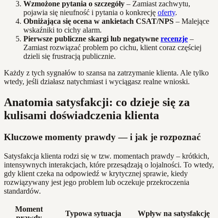
Wzmożone pytania o szczegóły
– Zamiast zachwytu,
pojawia się nieufność i pytania o konkrecję
oferty
.
Obniżająca się ocena w ankietach CSAT/NPS
– Malejące
wskaźniki to cichy alarm.
Pierwsze publiczne skargi lub negatywne
recenzje
–
Zamiast rozwiązać problem po cichu, klient coraz częściej
dzieli się frustracją publicznie.
Każdy z tych sygnałów to szansa na zatrzymanie klienta. Ale tylko
wtedy, jeśli działasz natychmiast i wyciągasz realne wnioski.
Anatomia satysfakcji: co dzieje się za
kulisami doświadczenia klienta
Kluczowe momenty prawdy — i jak je rozpoznać
Satysfakcja klienta rodzi się w tzw. momentach prawdy – krótkich,
intensywnych interakcjach, które przesądzają o lojalności. To wtedy,
gdy klient czeka na odpowiedź w krytycznej sprawie, kiedy
rozwiązywany jest jego problem lub oczekuje przekroczenia
standardów.
Moment
Typowa sytuacja
Wpływ na satysfakcję
prawdy