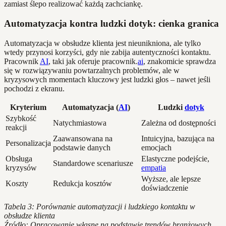
zamiast ślepo realizować każdą zachciankę.
Automatyzacja kontra ludzki dotyk: cienka granica
Automatyzacja w obsłudze klienta jest nieunikniona, ale tylko
wtedy przynosi korzyści, gdy nie zabija autentyczności kontaktu.
Pracownik
AI
, taki jak oferuje pracownik.
ai
, znakomicie sprawdza
się w rozwiązywaniu powtarzalnych problemów, ale w
kryzysowych momentach kluczowy jest ludzki głos – nawet jeśli
pochodzi z ekranu.
Kryterium
Automatyzacja (
AI
)
Ludzki
dotyk
Szybkość
Natychmiastowa
Zależna od dostępności
reakcji
Zaawansowana na
Intuicyjna, bazująca na
Personalizacja
podstawie danych
emocjach
Obsługa
Elastyczne podejście,
Standardowe scenariusze
kryzysów
empatia
Wyższe, ale lepsze
Koszty
Redukcja kosztów
doświadczenie
Tabela 3: Porównanie automatyzacji i ludzkiego kontaktu w
obsłudze klienta
Źródło: Opracowanie własne na podstawie trendów branżowych