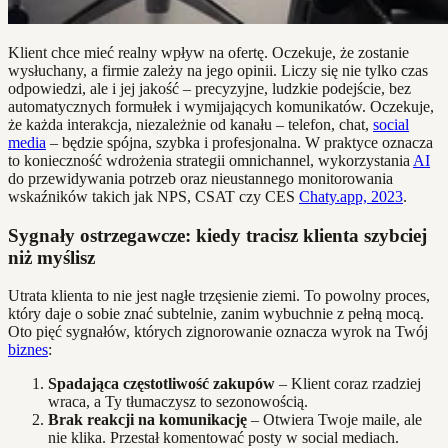
Klient chce mieć realny wpływ na ofertę. Oczekuje, że zostanie
wysłuchany, a firmie zależy na jego opinii. Liczy się nie tylko czas
odpowiedzi, ale i jej jakość – precyzyjne, ludzkie podejście, bez
automatycznych formułek i wymijających komunikatów. Oczekuje,
że każda interakcja, niezależnie od kanału – telefon, chat,
social
media
– będzie spójna, szybka i profesjonalna. W praktyce oznacza
to konieczność wdrożenia strategii omnichannel, wykorzystania
AI
do przewidywania potrzeb oraz nieustannego monitorowania
wskaźników takich jak NPS, CSAT czy CES
Chaty.app, 2023
.
Sygnały ostrzegawcze: kiedy tracisz klienta szybciej
niż myślisz
Utrata klienta to nie jest nagłe trzęsienie ziemi. To powolny proces,
który daje o sobie znać subtelnie, zanim wybuchnie z pełną mocą.
Oto pięć sygnałów, których zignorowanie oznacza wyrok na Twój
biznes
:
Spadająca częstotliwość zakupów
– Klient coraz rzadziej
wraca, a Ty tłumaczysz to sezonowością.
Brak reakcji na komunikację
– Otwiera Twoje maile, ale
nie klika. Przestał komentować posty w social mediach.