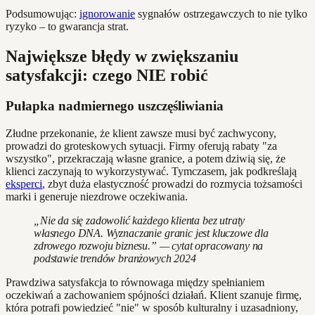
Podsumowując:
ignorowanie
sygnałów ostrzegawczych to nie tylko
ryzyko – to gwarancja strat.
Największe błędy w zwiększaniu
satysfakcji: czego NIE robić
Pułapka nadmiernego uszczęśliwiania
Złudne przekonanie, że klient zawsze musi być zachwycony,
prowadzi do groteskowych sytuacji. Firmy oferują rabaty "za
wszystko", przekraczają własne granice, a potem dziwią się, że
klienci zaczynają to wykorzystywać. Tymczasem, jak podkreślają
eksperci
, zbyt duża elastyczność prowadzi do rozmycia tożsamości
marki i generuje niezdrowe oczekiwania.
„Nie da się zadowolić każdego klienta bez utraty
własnego DNA. Wyznaczanie granic jest kluczowe dla
zdrowego rozwoju biznesu.” — cytat opracowany na
podstawie trendów branżowych 2024
Prawdziwa satysfakcja to równowaga między spełnianiem
oczekiwań a zachowaniem spójności działań. Klient szanuje firmę,
która potrafi powiedzieć "nie" w sposób kulturalny i uzasadniony,