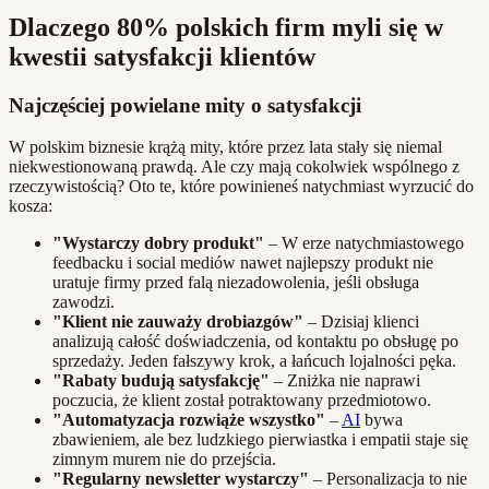
Dlaczego 80% polskich firm myli się w
kwestii satysfakcji klientów
Najczęściej powielane mity o satysfakcji
W polskim biznesie krążą mity, które przez lata stały się niemal
niekwestionowaną prawdą. Ale czy mają cokolwiek wspólnego z
rzeczywistością? Oto te, które powinieneś natychmiast wyrzucić do
kosza:
"Wystarczy dobry produkt"
– W erze natychmiastowego
feedbacku i social mediów nawet najlepszy produkt nie
uratuje firmy przed falą niezadowolenia, jeśli obsługa
zawodzi.
"Klient nie zauważy drobiazgów"
– Dzisiaj klienci
analizują całość doświadczenia, od kontaktu po obsługę po
sprzedaży. Jeden fałszywy krok, a łańcuch lojalności pęka.
"Rabaty budują satysfakcję"
– Zniżka nie naprawi
poczucia, że klient został potraktowany przedmiotowo.
"Automatyzacja rozwiąże wszystko"
–
AI
bywa
zbawieniem, ale bez ludzkiego pierwiastka i empatii staje się
zimnym murem nie do przejścia.
"Regularny newsletter wystarczy"
– Personalizacja to nie