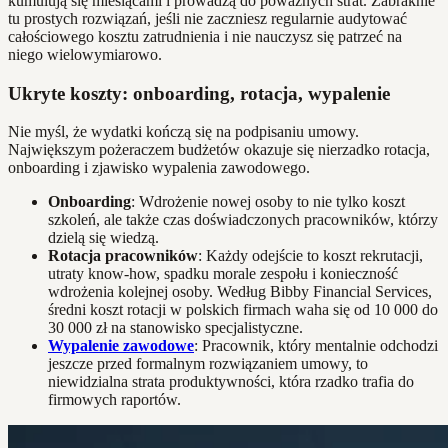
kumulują się miesiącami i prowadzą do poważnych strat. Zabraknie
tu prostych rozwiązań, jeśli nie zaczniesz regularnie audytować
całościowego kosztu zatrudnienia i nie nauczysz się patrzeć na
niego wielowymiarowo.
Ukryte koszty: onboarding, rotacja, wypalenie
Nie myśl, że wydatki kończą się na podpisaniu umowy.
Największym pożeraczem budżetów okazuje się nierzadko rotacja,
onboarding i zjawisko wypalenia zawodowego.
Onboarding
: Wdrożenie nowej osoby to nie tylko koszt
szkoleń, ale także czas doświadczonych pracowników, którzy
dzielą się wiedzą.
Rotacja pracowników
: Każdy odejście to koszt rekrutacji,
utraty know-how, spadku morale zespołu i konieczność
wdrożenia kolejnej osoby. Według Bibby Financial Services,
średni koszt rotacji w polskich firmach waha się od 10 000 do
30 000 zł na stanowisko specjalistyczne.
Wypalenie zawodowe
: Pracownik, który mentalnie odchodzi
jeszcze przed formalnym rozwiązaniem umowy, to
niewidzialna strata produktywności, która rzadko trafia do
firmowych raportów.