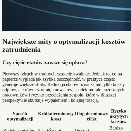
Największe mity o optymalizacji kosztów
zatrudnienia
Czy cięcie etatów zawsze się opłaca?
Pierwszy odruch w trudnych czasach: zwalniać. Jednak to, co na
papierze wygląda jak szybka oszczędność, w praktyce często
generuje większe straty. Redukcja etatów oznacza nie tylko koszty
odpraw, ale również utratę know-how, spadek morale pozostałych
pracowników i ryzyko przeciążenia zespołu, które w dłuższej
perspektywie skutkuje wypaleniem i kolejną rotacją.
Ryzyko
Sposób
Krótkoterminowy
Długoterminowy
ukrytych
optymalizacji
koszt
efekt
kosztów
Bardzo
Redukcja etatów
Niski/Średni
Wysoki