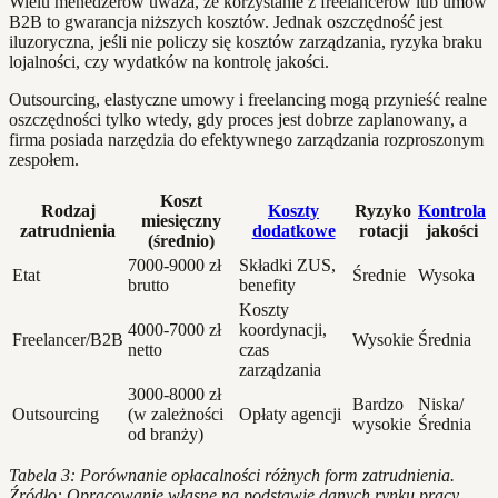
Wielu menedżerów uważa, że korzystanie z freelancerów lub umów
B2B to gwarancja niższych kosztów. Jednak oszczędność jest
iluzoryczna, jeśli nie policzy się kosztów zarządzania, ryzyka braku
lojalności, czy wydatków na kontrolę jakości.
Outsourcing, elastyczne umowy i freelancing mogą przynieść realne
oszczędności tylko wtedy, gdy proces jest dobrze zaplanowany, a
firma posiada narzędzia do efektywnego zarządzania rozproszonym
zespołem.
Koszt
Rodzaj
Koszty
Ryzyko
Kontrola
miesięczny
zatrudnienia
dodatkowe
rotacji
jakości
(średnio)
7000-9000 zł
Składki ZUS,
Etat
Średnie
Wysoka
brutto
benefity
Koszty
4000-7000 zł
koordynacji,
Freelancer/B2B
Wysokie
Średnia
netto
czas
zarządzania
3000-8000 zł
Bardzo
Niska/
Outsourcing
(w zależności
Opłaty agencji
wysokie
Średnia
od branży)
Tabela 3: Porównanie opłacalności różnych form zatrudnienia.
Źródło: Opracowanie własne na podstawie danych rynku pracy