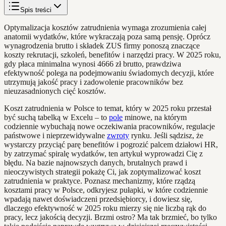
Spis treści
Optymalizacja kosztów zatrudnienia wymaga zrozumienia całej
anatomii wydatków, które wykraczają poza samą pensję. Oprócz
wynagrodzenia brutto i składek ZUS firmy ponoszą znaczące
koszty rekrutacji, szkoleń, benefitów i narzędzi pracy. W 2025 roku,
gdy płaca minimalna wynosi 4666 zł brutto, prawdziwa
efektywność polega na podejmowaniu świadomych decyzji, które
utrzymują jakość pracy i zadowolenie pracowników bez
nieuzasadnionych cięć kosztów.
Koszt zatrudnienia w Polsce to temat, który w 2025 roku przestał
być suchą tabelką w Excelu – to
pole
minowe, na którym
codziennie wybuchają nowe oczekiwania pracowników, regulacje
państwowe i nieprzewidywalne
zwroty
rynku. Jeśli sądzisz, że
wystarczy przyciąć parę benefitów i pogrozić palcem działowi HR,
by zatrzymać spiralę wydatków, ten artykuł wyprowadzi Cię z
błędu. Na bazie najnowszych danych, brutalnych prawd i
nieoczywistych strategii pokażę Ci, jak zoptymalizować koszt
zatrudnienia w praktyce. Poznasz mechanizmy, które rządzą
kosztami pracy w Polsce, odkryjesz pułapki, w które codziennie
wpadają nawet doświadczeni przedsiębiorcy, i dowiesz się,
dlaczego efektywność w 2025 roku mierzy się nie liczbą rąk do
pracy, lecz jakością decyzji. Brzmi ostro? Ma tak brzmieć, bo tylko