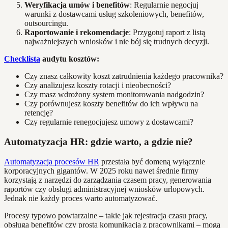
Weryfikacja umów i benefitów
: Regularnie negocjuj
warunki z dostawcami usług szkoleniowych, benefitów,
outsourcingu.
Raportowanie i rekomendacje
: Przygotuj raport z listą
najważniejszych wniosków i nie bój się trudnych decyzji.
Checklista
audytu kosztów:
Czy znasz całkowity koszt zatrudnienia każdego pracownika?
Czy analizujesz koszty rotacji i nieobecności?
Czy masz wdrożony system monitorowania nadgodzin?
Czy porównujesz koszty benefitów do ich wpływu na
retencję?
Czy regularnie renegocjujesz umowy z dostawcami?
Automatyzacja HR: gdzie warto, a gdzie nie?
Automatyzacja procesów HR
przestała być domeną wyłącznie
korporacyjnych gigantów. W 2025 roku nawet średnie firmy
korzystają z narzędzi do zarządzania czasem pracy, generowania
raportów czy obsługi administracyjnej wniosków urlopowych.
Jednak nie każdy proces warto automatyzować.
Procesy typowo powtarzalne – takie jak rejestracja czasu pracy,
obsługa benefitów czy prosta komunikacja z pracownikami – mogą