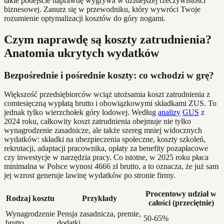
takie podejście naprawdę wygrywa w dzisiejszej rzeczywistości
biznesowej. Zanurz się w przewodniku, który wywróci Twoje
rozumienie optymalizacji kosztów do góry nogami.
Czym naprawdę są koszty zatrudnienia?
Anatomia ukrytych wydatków
Bezpośrednie i pośrednie koszty: co wchodzi w grę?
Większość przedsiębiorców wciąż utożsamia koszt zatrudnienia z
comiesięczną wypłatą brutto i obowiązkowymi składkami ZUS. To
jednak tylko wierzchołek góry lodowej. Według
analizy
GUS
z
2024 roku, całkowity koszt zatrudnienia obejmuje nie tylko
wynagrodzenie zasadnicze, ale także szereg mniej widocznych
wydatków: składki na ubezpieczenia społeczne, koszty szkoleń,
rekrutacji, adaptacji pracownika, opłaty za benefity pozapłacowe
czy inwestycje w narzędzia pracy. Co istotne, w 2025 roku płaca
minimalna w Polsce wynosi 4666 zł brutto, a to oznacza, że już sam
jej wzrost generuje lawinę wydatków po stronie firmy.
Procentowy udział w
Rodzaj kosztu
Przykłady
całości (przeciętnie)
Wynagrodzenie
Pensja zasadnicza, premie,
50-65%
brutto
dodatki