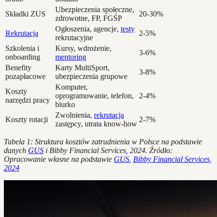
Ubezpieczenia społeczne,
Składki ZUS
20-30%
zdrowotne, FP, FGŚP
Ogłoszenia, agencje,
testy
Rekrutacja
2-5%
rekrutacyjne
Szkolenia i
Kursy, wdrożenie,
3-6%
onboarding
mentoring
Benefity
Karty MultiSport,
3-8%
pozapłacowe
ubezpieczenia grupowe
Komputer,
Koszty
oprogramowanie, telefon,
2-4%
narzędzi pracy
biurko
Zwolnienia,
rekrutacja
Koszty rotacji
2-7%
zastępcy, utrata know-how
Tabela 1: Struktura kosztów zatrudnienia w Polsce na podstawie
danych
GUS
i Bibby Financial Services, 2024. Źródło:
Opracowanie własne na podstawie
GUS
,
Bibby Financial Services,
2024