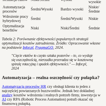
wysokie
Automatyzacja
Niskie/
Średni/Wysoki
Bardzo wysoki
procesów
Średnie
Wdrożenie pracy
Średni
Średni/Wysoki
Niskie
hybrydowej
Optymalizacja
Niski
Niski/Średni
Średnie
benefitów
Tabela 2: Porównanie efektywności popularnych strategii
optymalizacji kosztów zatrudnienia. Źródło: Opracowanie własne
na podstawie
Infor.pl
,
PragmaGO
, 2024.
"Cięcie etatów to często sztuka pozorów – to, co wydaje
się oszczędnością, nierzadko przeradza się w kosztowną
spiralę rotacyjną i spadek efektywności." — Infor.pl,
2024
Automatyzacja – realna oszczędność czy pułapka?
Automatyzacja procesów HR
czy obsługi klienta to jeden z
najczęściej powtarzanych buzzwordów. Jednak bez dokładnej
analizy
kosztów wdrożenia i realnych potrzeb firmy, inwestycja w
AI
czy RPA (Robotic Process Automation) potrafi okazać się
finansową pułapką.