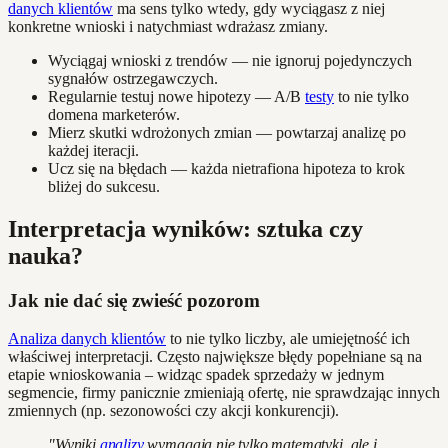
danych klientów
ma sens tylko wtedy, gdy wyciągasz z niej
konkretne wnioski i natychmiast wdrażasz zmiany.
Wyciągaj wnioski z trendów — nie ignoruj pojedynczych
sygnałów ostrzegawczych.
Regularnie testuj nowe hipotezy — A/B
testy
to nie tylko
domena marketerów.
Mierz skutki wdrożonych zmian — powtarzaj analizę po
każdej iteracji.
Ucz się na błędach — każda nietrafiona hipoteza to krok
bliżej do sukcesu.
Interpretacja wyników: sztuka czy
nauka?
Jak nie dać się zwieść pozorom
Analiza danych klientów
to nie tylko liczby, ale umiejętność ich
właściwej interpretacji. Często największe błędy popełniane są na
etapie wnioskowania – widząc spadek sprzedaży w jednym
segmencie, firmy panicznie zmieniają ofertę, nie sprawdzając innych
zmiennych (np. sezonowości czy akcji konkurencji).
"Wyniki
analizy
wymagają nie tylko matematyki, ale i