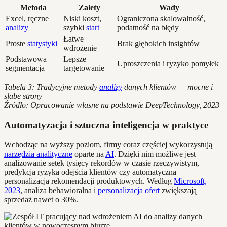
Metoda
Zalety
Wady
Excel, ręczne
Niski koszt,
Ograniczona skalowalność,
analizy
szybki
start
podatność na błędy
Łatwe
Proste
statystyki
Brak głębokich insightów
wdrożenie
Podstawowa
Lepsze
Uproszczenia i ryzyko pomyłek
segmentacja
targetowanie
Tabela 3: Tradycyjne metody
analizy
danych klientów — mocne i
słabe strony
Źródło: Opracowanie własne na podstawie DeepTechnology, 2023
Automatyzacja i sztuczna inteligencja w praktyce
Wchodząc na wyższy poziom, firmy coraz częściej wykorzystują
narzędzia analityczne
oparte na
AI
. Dzięki nim możliwe jest
analizowanie setek tysięcy rekordów w czasie rzeczywistym,
predykcja ryzyka odejścia klientów czy automatyczna
personalizacja rekomendacji produktowych. Według
Microsoft,
2023
, analiza behawioralna i
personalizacja ofert
zwiększają
sprzedaż nawet o 30%.