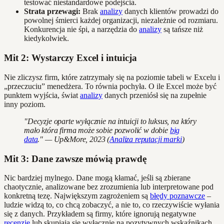
testować niestandardowe podejścia.
Strata przewagi:
Brak
analizy
danych klientów prowadzi do
powolnej śmierci każdej organizacji, niezależnie od rozmiaru.
Konkurencja nie śpi, a narzędzia do
analizy
są tańsze niż
kiedykolwiek.
Mit 2: Wystarczy Excel i intuicja
Nie zliczysz firm, które zatrzymały się na poziomie tabeli w Excelu i
„przeczuciu” menedżera. To równia pochyła. O ile Excel może być
punktem wyjścia, świat
analizy
danych przeniósł się na zupełnie
inny poziom.
"Decyzje oparte wyłącznie na intuicji to luksus, na który
mało która firma może sobie pozwolić w dobie
big
data
." — Up&More, 2023 (
Analiza reputacji marki
)
Mit 3: Dane zawsze mówią prawdę
Nic bardziej mylnego. Dane mogą kłamać, jeśli są zbierane
chaotycznie, analizowane bez zrozumienia lub interpretowane pod
konkretną tezę. Największym zagrożeniem są
błędy poznawcze
–
ludzie widzą to, co chcą zobaczyć, a nie to, co rzeczywiście wyłania
się z danych. Przykładem są firmy, które ignorują negatywne
recenzje
lub skupiają się wyłącznie na pozytywnych wskaźnikach,