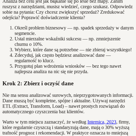
Analiza bez celu jest jak błąkanie się po lesie bez mapy. Zanim
ruszysz z narzędziami, musisz wiedzieć, czego szukasz. Odpowiedz
sobie na pytania: Czy chcesz zwiększyć sprzedaż? Zredukować
odejścia? Poprawić doświadczenie klienta?
Określ problem biznesowy — np. spadek sprzedaży w danym
segmencie.
Ustal mierzalne wskaźniki sukcesu — np. zmniejszenie
churnu o 10%.
Wybierz, które dane są potrzebne — nie zbieraj wszystkiego!
Zdecyduj, jak często będziesz analizować dane —
regularność to klucz.
Przygotuj plan wdrożenia wniosków — bez tego nawet
najlepsza analiza na nic się nie przyda.
Krok 2: Zbierz i oczyść dane
Nie ma sensu analizować surowych, nieprzygotowanych informacji.
Dane muszą być kompletne, spójne i aktualne. Używaj narzędzi
ETL (Extract, Transform, Load) – nawet prostych rozwiązań do
automatycznego czyszczenia baz klientów.
Warto w tym miejscu zaznaczyć, że według
Internica, 2023
, firmy,
które regularnie czyszczą i standaryzują dane, mają o 30% wyższą
trafność prognoz i rekomendacji. W praktyce oznacza to mniejszą