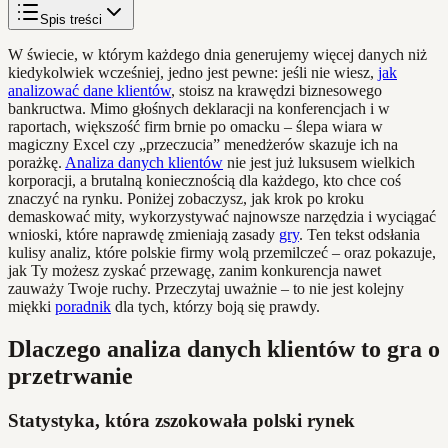
Spis treści
W świecie, w którym każdego dnia generujemy więcej danych niż
kiedykolwiek wcześniej, jedno jest pewne: jeśli nie wiesz,
jak
analizować dane klientów
, stoisz na krawędzi biznesowego
bankructwa. Mimo głośnych deklaracji na konferencjach i w
raportach, większość firm brnie po omacku – ślepa wiara w
magiczny Excel czy „przeczucia” menedżerów skazuje ich na
porażkę.
Analiza danych klientów
nie jest już luksusem wielkich
korporacji, a brutalną koniecznością dla każdego, kto chce coś
znaczyć na rynku. Poniżej zobaczysz, jak krok po kroku
demaskować mity, wykorzystywać najnowsze narzędzia i wyciągać
wnioski, które naprawdę zmieniają zasady
gry
. Ten tekst odsłania
kulisy analiz, które polskie firmy wolą przemilczeć – oraz pokazuje,
jak Ty możesz zyskać przewagę, zanim konkurencja nawet
zauważy Twoje ruchy. Przeczytaj uważnie – to nie jest kolejny
miękki
poradnik
dla tych, którzy boją się prawdy.
Dlaczego analiza danych klientów to gra o
przetrwanie
Statystyka, która zszokowała polski rynek