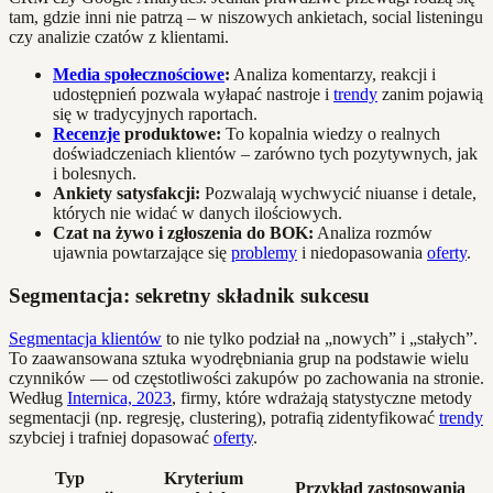
tam, gdzie inni nie patrzą – w niszowych ankietach, social listeningu
czy analizie czatów z klientami.
Media społecznościowe
:
Analiza komentarzy, reakcji i
udostępnień pozwala wyłapać nastroje i
trendy
zanim pojawią
się w tradycyjnych raportach.
Recenzje
produktowe:
To kopalnia wiedzy o realnych
doświadczeniach klientów – zarówno tych pozytywnych, jak
i bolesnych.
Ankiety satysfakcji:
Pozwalają wychwycić niuanse i detale,
których nie widać w danych ilościowych.
Czat na żywo i zgłoszenia do BOK:
Analiza rozmów
ujawnia powtarzające się
problemy
i niedopasowania
oferty
.
Segmentacja: sekretny składnik sukcesu
Segmentacja klientów
to nie tylko podział na „nowych” i „stałych”.
To zaawansowana sztuka wyodrębniania grup na podstawie wielu
czynników — od częstotliwości zakupów po zachowania na stronie.
Według
Internica, 2023
, firmy, które wdrażają statystyczne metody
segmentacji (np. regresję, clustering), potrafią zidentyfikować
trendy
szybciej i trafniej dopasować
oferty
.
Typ
Kryterium
Przykład zastosowania