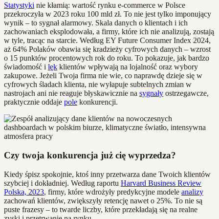
Statystyki
nie kłamią: wartość rynku e-commerce w Polsce
przekroczyła w 2023 roku 100 mld zł. To nie jest tylko imponujący
wynik – to sygnał alarmowy. Skala danych o klientach i ich
zachowaniach eksplodowała, a firmy, które ich nie analizują, zostają
w tyle, tracąc na starcie. Według EY Future Consumer Index 2024,
aż 64% Polaków obawia się kradzieży cyfrowych danych – wzrost
o 15 punktów procentowych rok do roku. To pokazuje, jak bardzo
świadomość i
lęk
klientów wpływają na lojalność oraz wybory
zakupowe. Jeżeli Twoja firma nie wie, co naprawdę dzieje się w
cyfrowych śladach klienta, nie wyłapuje subtelnych zmian w
nastrojach ani nie reaguje błyskawicznie na
sygnały
ostrzegawcze,
praktycznie oddaje
pole
konkurencji.
Czy twoja konkurencja już cię wyprzedza?
Kiedy śpisz spokojnie, ktoś inny przetwarza dane Twoich klientów
szybciej i dokładniej. Według raportu
Harvard Business Review
Polska, 2023
, firmy, które wdrożyły predykcyjne modele
analizy
zachowań klientów, zwiększyły retencję nawet o 25%. To nie są
puste frazesy – to twarde liczby, które przekładają się na realne
zyski i przetrwanie na rynku.