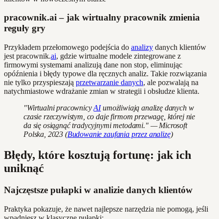
pracownik.ai – jak wirtualny pracownik zmienia
reguły gry
Przykładem przełomowego podejścia do
analizy
danych klientów
jest pracownik.
ai
, gdzie wirtualne modele zintegrowane z
firmowymi systemami analizują dane non stop, eliminując
opóźnienia i błędy typowe dla ręcznych analiz. Takie rozwiązania
nie tylko przyspieszają
przetwarzanie danych
, ale pozwalają na
natychmiastowe wdrażanie zmian w strategii i obsłudze klienta.
"Wirtualni pracownicy
AI
umożliwiają analizę danych w
czasie rzeczywistym, co daje firmom przewagę, której nie
da się osiągnąć tradycyjnymi metodami." — Microsoft
Polska, 2023 (
Budowanie zaufania przez analizę
)
Błędy, które kosztują fortunę: jak ich
uniknąć
Najczęstsze pułapki w analizie danych klientów
Praktyka pokazuje, że nawet najlepsze narzędzia nie pomogą, jeśli
wpadniesz w klasyczne pułapki: