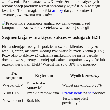
zamówienia. Po zmianach w UX i wdrożeniu automatycznych
rekomendacji produkty wzrost sprzedaży wyniósł 22% w ciągu
kwartału. To nie magia, to efekt
analizy
danych klientów i
szybkiego wdrożenia wniosków.
Segmentacja w praktyce: sukces w usługach B2B
Firma oferująca usługi IT podzieliła swoich klientów nie tylko
według branż, ale także według tzw. wartości życia klienta (CLV).
Pozwoliło to skierować działania marketingowe na najbardziej
dochodowe segmenty, a mniej opłacalne – stopniowo wycofać lub
przekonwertować. Efekt? Wzrost marży o 18% w 6 miesięcy.
Typ
Kryterium
Wynik biznesowy
segmentu
Duża liczba
Wysoki CLV
Wzrost przychodu o 25%
zamówień
Niski CLV
Rzadkie zamówienia
Przeniesienie
na
self
-service
Testowanie ofert
Nowi klienci
Brak historii
powitalnych