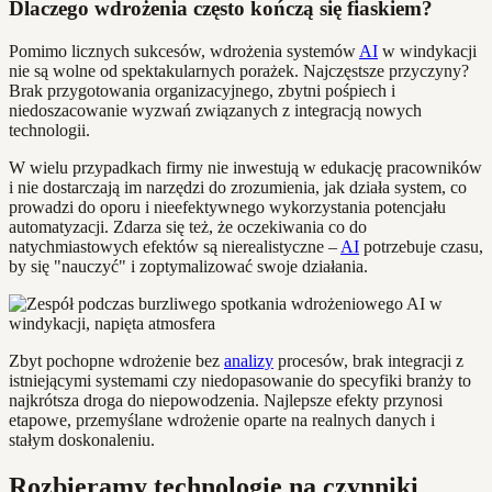
Dlaczego wdrożenia często kończą się fiaskiem?
Pomimo licznych sukcesów, wdrożenia systemów
AI
w windykacji
nie są wolne od spektakularnych porażek. Najczęstsze przyczyny?
Brak przygotowania organizacyjnego, zbytni pośpiech i
niedoszacowanie wyzwań związanych z integracją nowych
technologii.
W wielu przypadkach firmy nie inwestują w edukację pracowników
i nie dostarczają im narzędzi do zrozumienia, jak działa system, co
prowadzi do oporu i nieefektywnego wykorzystania potencjału
automatyzacji. Zdarza się też, że oczekiwania co do
natychmiastowych efektów są nierealistyczne –
AI
potrzebuje czasu,
by się "nauczyć" i zoptymalizować swoje działania.
Zbyt pochopne wdrożenie bez
analizy
procesów, brak integracji z
istniejącymi systemami czy niedopasowanie do specyfiki branży to
najkrótsza droga do niepowodzenia. Najlepsze efekty przynosi
etapowe, przemyślane wdrożenie oparte na realnych danych i
stałym doskonaleniu.
Rozbieramy technologię na czynniki