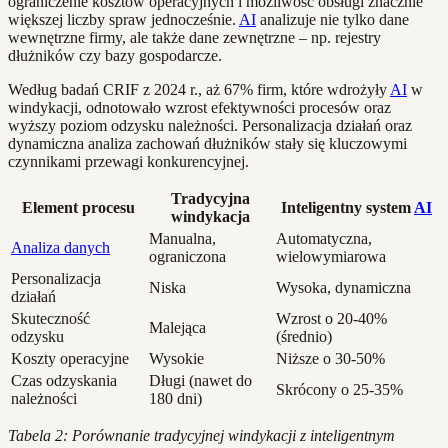
ograniczenie kosztów operacyjnych i możliwość obsługi znacznie
większej liczby spraw jednocześnie.
AI
analizuje nie tylko dane
wewnętrzne firmy, ale także dane zewnętrzne – np. rejestry
dłużników czy bazy gospodarcze.
Według badań CRIF z 2024 r., aż 67% firm, które wdrożyły
AI
w
windykacji, odnotowało wzrost efektywności procesów oraz
wyższy poziom odzysku należności. Personalizacja działań oraz
dynamiczna analiza zachowań dłużników stały się kluczowymi
czynnikami przewagi konkurencyjnej.
Tradycyjna
Element procesu
Inteligentny system
AI
windykacja
Manualna,
Automatyczna,
Analiza danych
ograniczona
wielowymiarowa
Personalizacja
Niska
Wysoka, dynamiczna
działań
Skuteczność
Wzrost o 20-40%
Malejąca
odzysku
(średnio)
Koszty operacyjne
Wysokie
Niższe o 30-50%
Czas odzyskania
Długi (nawet do
Skrócony o 25-35%
należności
180 dni)
Tabela 2: Porównanie tradycyjnej windykacji z inteligentnym