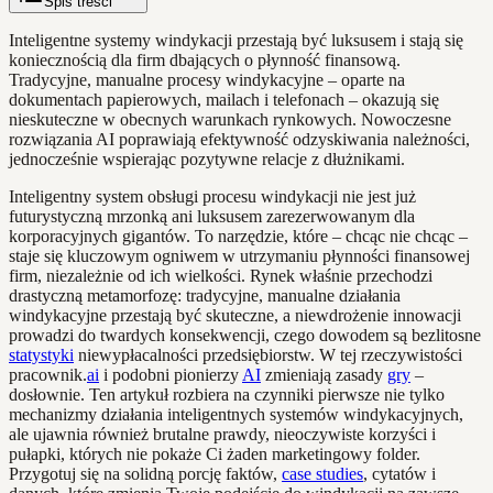
Spis treści
Inteligentne systemy windykacji przestają być luksusem i stają się
koniecznością dla firm dbających o płynność finansową.
Tradycyjne, manualne procesy windykacyjne – oparte na
dokumentach papierowych, mailach i telefonach – okazują się
nieskuteczne w obecnych warunkach rynkowych. Nowoczesne
rozwiązania AI poprawiają efektywność odzyskiwania należności,
jednocześnie wspierając pozytywne relacje z dłużnikami.
Inteligentny system obsługi procesu windykacji nie jest już
futurystyczną mrzonką ani luksusem zarezerwowanym dla
korporacyjnych gigantów. To narzędzie, które – chcąc nie chcąc –
staje się kluczowym ogniwem w utrzymaniu płynności finansowej
firm, niezależnie od ich wielkości. Rynek właśnie przechodzi
drastyczną metamorfozę: tradycyjne, manualne działania
windykacyjne przestają być skuteczne, a niewdrożenie innowacji
prowadzi do twardych konsekwencji, czego dowodem są bezlitosne
statystyki
niewypłacalności przedsiębiorstw. W tej rzeczywistości
pracownik.
ai
i podobni pionierzy
AI
zmieniają zasady
gry
–
dosłownie. Ten artykuł rozbiera na czynniki pierwsze nie tylko
mechanizmy działania inteligentnych systemów windykacyjnych,
ale ujawnia również brutalne prawdy, nieoczywiste korzyści i
pułapki, których nie pokaże Ci żaden marketingowy folder.
Przygotuj się na solidną porcję faktów,
case studies
, cytatów i