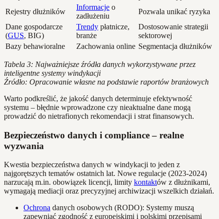
Informacje
o
Rejestry dłużników
Pozwala unikać ryzyka
zadłużeniu
Dane gospodarcze
Trendy
płatnicze,
Dostosowanie strategii
(
GUS
, BIG)
branże
sektorowej
Bazy behawioralne
Zachowania online
Segmentacja dłużników
Tabela 3: Najważniejsze źródła danych wykorzystywane przez
inteligentne systemy windykacji
Źródło: Opracowanie własne na podstawie raportów branżowych
Warto podkreślić, że jakość danych determinuje efektywność
systemu – błędnie wprowadzone czy nieaktualne dane mogą
prowadzić do nietrafionych rekomendacji i strat finansowych.
Bezpieczeństwo danych i compliance – realne
wyzwania
Kwestia bezpieczeństwa danych w windykacji to jeden z
najgorętszych tematów ostatnich lat. Nowe regulacje (2023-2024)
narzucają m.in. obowiązek licencji, limity
kontakt
ów z dłużnikami,
wymagają mediacji oraz precyzyjnej archiwizacji wszelkich działań.
Ochrona
danych osobowych (RODO): Systemy muszą
zapewniać zgodność z europejskimi i polskimi przepisami