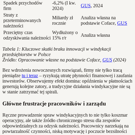
Spadek przychodów
-6,2% (I kw.
GUS
, 2024
firm
2024)
Straty z
Miliardy zł
Analiza własna na
przeterminowanych
rocznie
podstawie Coface,
GUS
należności
Przeciętny czas
Wydłużony o
Analiza własna
odzyskiwania należności
15% r/r
Tabela 1: Kluczowe skutki braku innowacji w windykacji
przedsiębiorstw w Polsce
Źródło: Opracowanie własne na podstawie Coface,
GUS
(2024)
Bez wdrożenia nowoczesnych rozwiązań, firmy nie tylko tracą
pieniądze
tu i teraz
– ryzykują utratę płynności finansowej i zaufania
inwestorów. Obserwujemy efekt domina: opóźnienia w płatnościach
generują kolejne zatory, a tradycyjne działania windykacyjne nie są
w stanie zatrzymać tej spirali.
Główne frustracje pracowników i zarządu
Ręczne prowadzenie spraw windykacyjnych to nie tylko koszmar
operacyjny, ale także źródło chronicznego stresu dla zespołów
odpowiedzialnych za odzysk należności. Pracownicy narzekają na
powtarzalność czynności, niską motywację i poczucie bezsilności