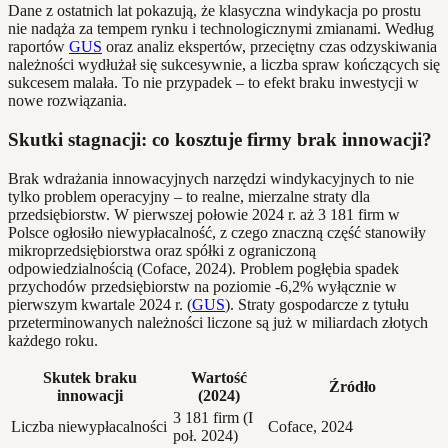
Dane z ostatnich lat pokazują, że klasyczna windykacja po prostu
nie nadąża za tempem rynku i technologicznymi zmianami. Według
raportów
GUS
oraz analiz ekspertów, przeciętny czas odzyskiwania
należności wydłużał się sukcesywnie, a liczba spraw kończących się
sukcesem malała. To nie przypadek – to efekt braku inwestycji w
nowe rozwiązania.
Skutki stagnacji: co kosztuje firmy brak innowacji?
Brak wdrażania innowacyjnych narzędzi windykacyjnych to nie
tylko problem operacyjny – to realne, mierzalne straty dla
przedsiębiorstw. W pierwszej połowie 2024 r. aż 3 181 firm w
Polsce ogłosiło niewypłacalność, z czego znaczną część stanowiły
mikroprzedsiębiorstwa oraz spółki z ograniczoną
odpowiedzialnością (Coface, 2024). Problem pogłębia spadek
przychodów przedsiębiorstw na poziomie -6,2% wyłącznie w
pierwszym kwartale 2024 r. (
GUS
). Straty gospodarcze z tytułu
przeterminowanych należności liczone są już w miliardach złotych
każdego roku.
Skutek braku
Wartość
Źródło
innowacji
(2024)
3 181 firm (I
Liczba niewypłacalności
Coface, 2024
poł. 2024)