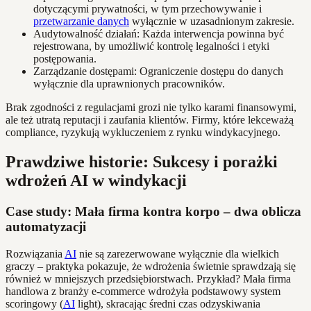
dotyczącymi prywatności, w tym przechowywanie i
przetwarzanie danych
wyłącznie w uzasadnionym zakresie.
Audytowalność działań: Każda interwencja powinna być
rejestrowana, by umożliwić kontrolę legalności i etyki
postępowania.
Zarządzanie dostępami: Ograniczenie dostępu do danych
wyłącznie dla uprawnionych pracowników.
Brak zgodności z regulacjami grozi nie tylko karami finansowymi,
ale też utratą reputacji i zaufania klientów. Firmy, które lekceważą
compliance, ryzykują wykluczeniem z rynku windykacyjnego.
Prawdziwe historie: Sukcesy i porażki
wdrożeń AI w windykacji
Case study: Mała firma kontra korpo – dwa oblicza
automatyzacji
Rozwiązania
AI
nie są zarezerwowane wyłącznie dla wielkich
graczy – praktyka pokazuje, że wdrożenia świetnie sprawdzają się
również w mniejszych przedsiębiorstwach. Przykład? Mała firma
handlowa z branży e-commerce wdrożyła podstawowy system
scoringowy (
AI
light), skracając średni czas odzyskiwania