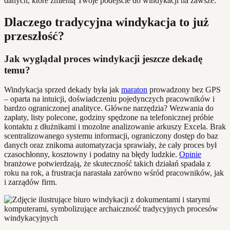
danych, które zmienią Twoje podejście do windykacji na zawsze.
Dlaczego tradycyjna windykacja to już
przeszłość?
Jak wyglądał proces windykacji jeszcze dekadę
temu?
Windykacja sprzed dekady była jak
maraton
prowadzony bez GPS
– oparta na intuicji, doświadczeniu pojedynczych pracowników i
bardzo ograniczonej analityce. Główne narzędzia? Wezwania do
zapłaty, listy polecone, godziny spędzone na telefonicznej próbie
kontaktu z dłużnikami i mozolne analizowanie arkuszy Excela. Brak
scentralizowanego systemu informacji, ograniczony dostęp do baz
danych oraz znikoma automatyzacja sprawiały, że cały proces był
czasochłonny, kosztowny i podatny na błędy ludzkie.
Opinie
branżowe potwierdzają, że skuteczność takich działań spadała z
roku na rok, a frustracja narastała zarówno wśród pracowników, jak
i zarządów firm.