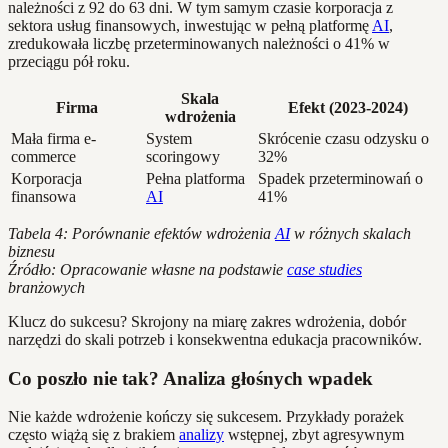
należności z 92 do 63 dni. W tym samym czasie korporacja z
sektora usług finansowych, inwestując w pełną platformę
AI
,
zredukowała liczbę przeterminowanych należności o 41% w
przeciągu pół roku.
Skala
Firma
Efekt (2023-2024)
wdrożenia
Mała firma e-
System
Skrócenie czasu odzysku o
commerce
scoringowy
32%
Korporacja
Pełna platforma
Spadek przeterminowań o
finansowa
AI
41%
Tabela 4: Porównanie efektów wdrożenia
AI
w różnych skalach
biznesu
Źródło: Opracowanie własne na podstawie
case studies
branżowych
Klucz do sukcesu? Skrojony na miarę zakres wdrożenia, dobór
narzędzi do skali potrzeb i konsekwentna edukacja pracowników.
Co poszło nie tak? Analiza głośnych wpadek
Nie każde wdrożenie kończy się sukcesem. Przykłady porażek
często wiążą się z brakiem
analizy
wstępnej, zbyt agresywnym