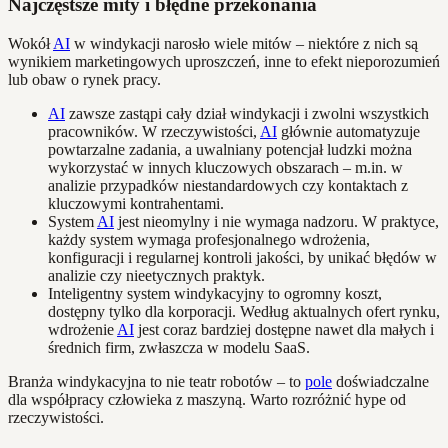
Najczęstsze mity i błędne przekonania
Wokół
AI
w windykacji narosło wiele mitów – niektóre z nich są
wynikiem marketingowych uproszczeń, inne to efekt nieporozumień
lub obaw o rynek pracy.
AI
zawsze zastąpi cały dział windykacji i zwolni wszystkich
pracowników. W rzeczywistości,
AI
głównie automatyzuje
powtarzalne zadania, a uwalniany potencjał ludzki można
wykorzystać w innych kluczowych obszarach – m.in. w
analizie przypadków niestandardowych czy kontaktach z
kluczowymi kontrahentami.
System
AI
jest nieomylny i nie wymaga nadzoru. W praktyce,
każdy system wymaga profesjonalnego wdrożenia,
konfiguracji i regularnej kontroli jakości, by unikać błędów w
analizie czy nieetycznych praktyk.
Inteligentny system windykacyjny to ogromny koszt,
dostępny tylko dla korporacji. Według aktualnych ofert rynku,
wdrożenie
AI
jest coraz bardziej dostępne nawet dla małych i
średnich firm, zwłaszcza w modelu SaaS.
Branża windykacyjna to nie teatr robotów – to
pole
doświadczalne
dla współpracy człowieka z maszyną. Warto rozróżnić hype od
rzeczywistości.