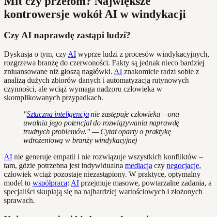
Mit czy przełom? Największe
kontrowersje wokół AI w windykacji
Czy AI naprawdę zastąpi ludzi?
Dyskusja o tym, czy
AI
wyprze ludzi z procesów windykacyjnych,
rozgrzewa branżę do czerwoności. Fakty są jednak nieco bardziej
zniuansowane niż głoszą nagłówki.
AI
znakomicie radzi sobie z
analizą dużych zbiorów danych i automatyzacją rutynowych
czynności, ale wciąż wymaga nadzoru człowieka w
skomplikowanych przypadkach.
"
Sztuczna inteligencja
nie zastępuje człowieka – ona
uwalnia jego potencjał do rozwiązywania naprawdę
trudnych problemów." — Cytat oparty o praktykę
wdrożeniową w branży windykacyjnej
AI
nie generuje empatii i nie rozwiązuje wszystkich konfliktów –
tam, gdzie potrzebna jest indywidualna
mediacja
czy
negocjacje
,
człowiek wciąż pozostaje niezastąpiony. W praktyce, optymalny
model to
współpraca
:
AI
przejmuje masowe, powtarzalne zadania, a
specjaliści skupiają się na najbardziej wartościowych i złożonych
sprawach.