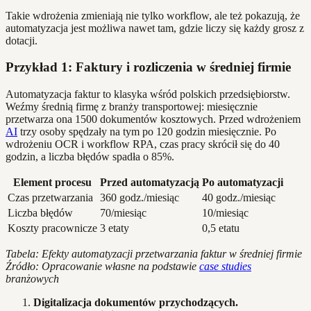
Takie wdrożenia zmieniają nie tylko workflow, ale też pokazują, że
automatyzacja jest możliwa nawet tam, gdzie liczy się każdy grosz z
dotacji.
Przykład 1: Faktury i rozliczenia w średniej firmie
Automatyzacja faktur to klasyka wśród polskich przedsiębiorstw.
Weźmy średnią firmę z branży transportowej: miesięcznie
przetwarza ona 1500 dokumentów kosztowych. Przed wdrożeniem
AI
trzy osoby spędzały na tym po 120 godzin miesięcznie. Po
wdrożeniu OCR i workflow RPA, czas pracy skrócił się do 40
godzin, a liczba błędów spadła o 85%.
Element procesu
Przed automatyzacją
Po automatyzacji
Czas przetwarzania
360 godz./miesiąc
40 godz./miesiąc
Liczba błędów
70/miesiąc
10/miesiąc
Koszty pracownicze
3 etaty
0,5 etatu
Tabela: Efekty automatyzacji przetwarzania faktur w średniej firmie
Źródło: Opracowanie własne na podstawie
case studies
branżowych
Digitalizacja dokumentów przychodzących.