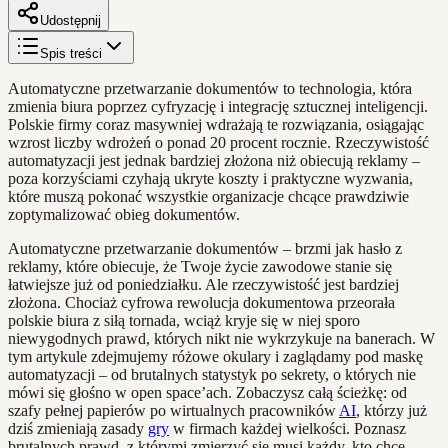
Udostępnij
Spis treści
Automatyczne przetwarzanie dokumentów to technologia, która
zmienia biura poprzez cyfryzację i integrację sztucznej inteligencji.
Polskie firmy coraz masywniej wdrażają te rozwiązania, osiągając
wzrost liczby wdrożeń o ponad 20 procent rocznie. Rzeczywistość
automatyzacji jest jednak bardziej złożona niż obiecują reklamy –
poza korzyściami czyhają ukryte koszty i praktyczne wyzwania,
które muszą pokonać wszystkie organizacje chcące prawdziwie
zoptymalizować obieg dokumentów.
Automatyczne przetwarzanie dokumentów – brzmi jak hasło z
reklamy, które obiecuje, że Twoje życie zawodowe stanie się
łatwiejsze już od poniedziałku. Ale rzeczywistość jest bardziej
złożona. Chociaż cyfrowa rewolucja dokumentowa przeorała
polskie biura z siłą tornada, wciąż kryje się w niej sporo
niewygodnych prawd, których nikt nie wykrzykuje na banerach. W
tym artykule zdejmujemy różowe okulary i zaglądamy pod maskę
automatyzacji – od brutalnych statystyk po sekrety, o których nie
mówi się głośno w open space’ach. Zobaczysz całą ścieżkę: od
szafy pełnej papierów po wirtualnych pracowników
AI
, którzy już
dziś zmieniają zasady
gry
w firmach każdej wielkości. Poznasz
brutalnych prawd, z którymi zmierzyć się musi każdy, kto chce