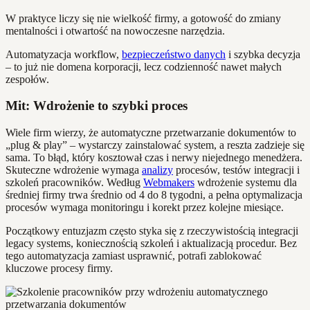
W praktyce liczy się nie wielkość firmy, a gotowość do zmiany
mentalności i otwartość na nowoczesne narzędzia.
Automatyzacja workflow,
bezpieczeństwo danych
i szybka decyzja
– to już nie domena korporacji, lecz codzienność nawet małych
zespołów.
Mit: Wdrożenie to szybki proces
Wiele firm wierzy, że automatyczne przetwarzanie dokumentów to
„plug & play” – wystarczy zainstalować system, a reszta zadzieje się
sama. To błąd, który kosztował czas i nerwy niejednego menedżera.
Skuteczne wdrożenie wymaga
analizy
procesów, testów integracji i
szkoleń pracowników. Według
Webmakers
wdrożenie systemu dla
średniej firmy trwa średnio od 4 do 8 tygodni, a pełna optymalizacja
procesów wymaga monitoringu i korekt przez kolejne miesiące.
Początkowy entuzjazm często styka się z rzeczywistością integracji
legacy systems, koniecznością szkoleń i aktualizacją procedur. Bez
tego automatyzacja zamiast usprawnić, potrafi zablokować
kluczowe procesy firmy.