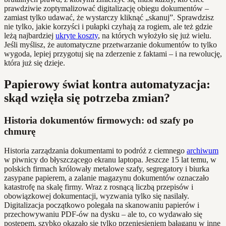
prawdziwie zoptymalizować digitalizację obiegu dokumentów –
zamiast tylko udawać, że wystarczy kliknąć „skanuj”. Sprawdzisz
nie tylko, jakie korzyści i pułapki czyhają za rogiem, ale też gdzie
leżą najbardziej
ukryte koszty
, na których wyłożyło się już wielu.
Jeśli myślisz, że automatyczne przetwarzanie dokumentów to tylko
wygoda, lepiej przygotuj się na zderzenie z faktami – i na rewolucję,
która już się dzieje.
Papierowy świat kontra automatyzacja:
skąd wzięła się potrzeba zmian?
Historia dokumentów firmowych: od szafy po
chmurę
Historia zarządzania dokumentami to podróż z ciemnego
archiwum
w piwnicy do błyszczącego ekranu laptopa. Jeszcze 15 lat temu, w
polskich firmach królowały metalowe szafy, segregatory i biurka
zasypane papierem, a zalanie magazynu dokumentów oznaczało
katastrofę na skalę firmy. Wraz z rosnącą liczbą przepisów i
obowiązkowej dokumentacji, wyzwania tylko się nasilały.
Digitalizacja początkowo polegała na skanowaniu papierów i
przechowywaniu PDF-ów na dysku – ale to, co wydawało się
postępem, szybko okazało się tylko przeniesieniem bałaganu w inne