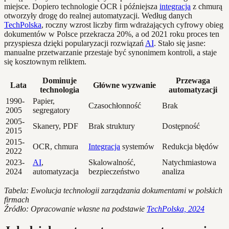
miejsce. Dopiero technologie OCR i późniejsza
integracja
z chmurą
otworzyły drogę do realnej automatyzacji. Według danych
TechPolska
, roczny wzrost liczby firm wdrażających cyfrowy obieg
dokumentów w Polsce przekracza 20%, a od 2021 roku proces ten
przyspiesza dzięki popularyzacji rozwiązań
AI
. Stało się jasne:
manualne przetwarzanie przestaje być synonimem kontroli, a staje
się kosztownym reliktem.
Dominuje
Przewaga
Lata
Główne wyzwanie
technologia
automatyzacji
1990-
Papier,
Czasochłonność
Brak
2005
segregatory
2005-
Skanery, PDF
Brak struktury
Dostępność
2015
2015-
OCR, chmura
Integracja
systemów
Redukcja błędów
2022
2023-
AI
,
Skalowalność,
Natychmiastowa
2024
automatyzacja
bezpieczeństwo
analiza
Tabela: Ewolucja technologii zarządzania dokumentami w polskich
firmach
Źródło: Opracowanie własne na podstawie
TechPolska, 2024