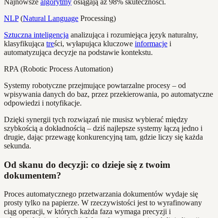
Najnowsze
algorytmy
osiągają aż 98% skuteczności.
NLP
(
Natural Language
Processing)
Sztuczna inteligencja
analizująca i rozumiejąca język naturalny,
klasyfikująca
tre
ści, wyłapująca kluczowe
informacje
i
automatyzująca decyzje na podstawie kontekstu.
RPA (Robotic Process Automation)
Systemy robotyczne przejmujące powtarzalne procesy – od
wpisywania danych do baz, przez przekierowania, po automatyczne
odpowiedzi i notyfikacje.
Dzięki synergii tych rozwiązań nie musisz wybierać między
szybkością a dokładnością – dziś najlepsze systemy łączą jedno i
drugie, dając przewagę konkurencyjną tam, gdzie liczy się każda
sekunda.
Od skanu do decyzji: co dzieje się z twoim
dokumentem?
Proces automatycznego przetwarzania dokumentów wydaje się
prosty tylko na papierze. W rzeczywistości jest to wyrafinowany
ciąg operacji, w których każda faza wymaga precyzji i