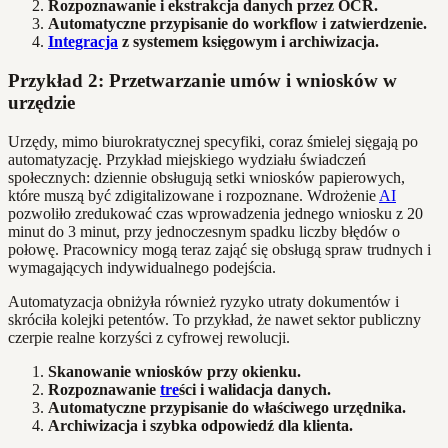
Rozpoznawanie i ekstrakcja danych przez OCR.
Automatyczne przypisanie do workflow i zatwierdzenie.
Integracja
z systemem księgowym i archiwizacja.
Przykład 2: Przetwarzanie umów i wniosków w
urzędzie
Urzędy, mimo biurokratycznej specyfiki, coraz śmielej sięgają po
automatyzację. Przykład miejskiego wydziału świadczeń
społecznych: dziennie obsługują setki wniosków papierowych,
które muszą być zdigitalizowane i rozpoznane. Wdrożenie
AI
pozwoliło zredukować czas wprowadzenia jednego wniosku z 20
minut do 3 minut, przy jednoczesnym spadku liczby błędów o
połowę. Pracownicy mogą teraz zająć się obsługą spraw trudnych i
wymagających indywidualnego podejścia.
Automatyzacja obniżyła również ryzyko utraty dokumentów i
skróciła kolejki petentów. To przykład, że nawet sektor publiczny
czerpie realne korzyści z cyfrowej rewolucji.
Skanowanie wniosków przy okienku.
Rozpoznawanie
tre
ści i walidacja danych.
Automatyczne przypisanie do właściwego urzędnika.
Archiwizacja i szybka odpowiedź dla klienta.