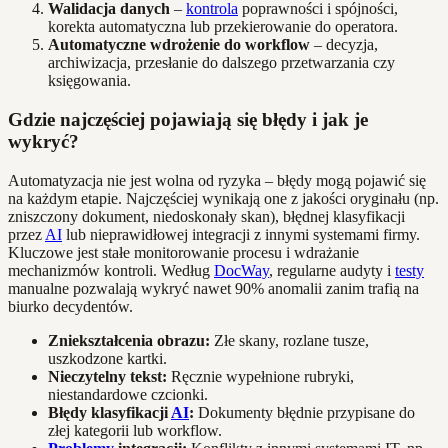
Walidacja danych
–
kontrola
poprawności i spójności,
korekta automatyczna lub przekierowanie do operatora.
Automatyczne wdrożenie do workflow
– decyzja,
archiwizacja, przesłanie do dalszego przetwarzania czy
księgowania.
Gdzie najczęściej pojawiają się błędy i jak je
wykryć?
Automatyzacja nie jest wolna od ryzyka – błędy mogą pojawić się
na każdym etapie. Najczęściej wynikają one z jakości oryginału (np.
zniszczony dokument, niedoskonały skan), błędnej klasyfikacji
przez
AI
lub nieprawidłowej integracji z innymi systemami firmy.
Kluczowe jest stałe monitorowanie procesu i wdrażanie
mechanizmów kontroli. Według
DocWay
, regularne audyty i
testy
manualne pozwalają wykryć nawet 90% anomalii zanim trafią na
biurko decydentów.
Zniekształcenia obrazu:
Złe skany, rozlane tusze,
uszkodzone kartki.
Nieczytelny tekst:
Ręcznie wypełnione rubryki,
niestandardowe czcionki.
Błędy klasyfikacji
AI
:
Dokumenty błędnie przypisane do
złej kategorii lub workflow.