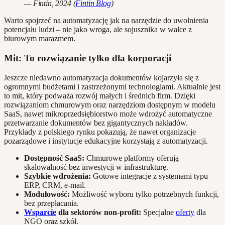
— Fintin, 2024 (
Fintin Blog
)
Warto spojrzeć na automatyzację jak na narzędzie do uwolnienia
potencjału ludzi – nie jako wroga, ale sojusznika w walce z
biurowym marazmem.
Mit: To rozwiązanie tylko dla korporacji
Jeszcze niedawno automatyzacja dokumentów kojarzyła się z
ogromnymi budżetami i zastrzeżonymi technologiami. Aktualnie jest
to mit, który podważa rozwój małych i średnich firm. Dzięki
rozwiązaniom chmurowym oraz narzędziom dostępnym w modelu
SaaS, nawet mikroprzedsiębiorstwo może wdrożyć automatyczne
przetwarzanie dokumentów bez gigantycznych nakładów.
Przykłady z polskiego rynku pokazują, że nawet organizacje
pozarządowe i instytucje edukacyjne korzystają z automatyzacji.
Dostępność SaaS:
Chmurowe platformy oferują
skalowalność bez inwestycji w infrastrukturę.
Szybkie wdrożenia:
Gotowe integracje z systemami typu
ERP, CRM, e-mail.
Modułowość:
Możliwość wyboru tylko potrzebnych funkcji,
bez przepłacania.
Wsparcie
dla sektorów non-profit:
Specjalne
oferty
dla
NGO oraz szkół.