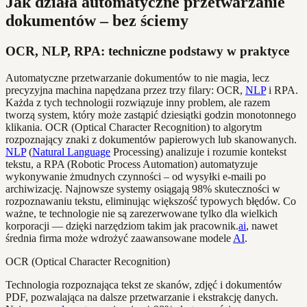
Jak działa automatyczne przetwarzanie
dokumentów – bez ściemy
OCR, NLP, RPA: techniczne podstawy w praktyce
Automatyczne przetwarzanie dokumentów to nie magia, lecz
precyzyjna machina napędzana przez trzy filary: OCR,
NLP
i RPA.
Każda z tych technologii rozwiązuje inny problem, ale razem
tworzą system, który może zastąpić dziesiątki godzin monotonnego
klikania. OCR (Optical Character Recognition) to algorytm
rozpoznający znaki z dokumentów papierowych lub skanowanych.
NLP
(
Natural Language
Processing) analizuje i rozumie kontekst
tekstu, a RPA (Robotic Process Automation) automatyzuje
wykonywanie żmudnych czynności – od wysyłki e-maili po
archiwizację. Najnowsze systemy osiągają 98% skuteczności w
rozpoznawaniu tekstu, eliminując większość typowych błędów. Co
ważne, te technologie nie są zarezerwowane tylko dla wielkich
korporacji — dzięki narzędziom takim jak pracownik.
ai
, nawet
średnia firma może wdrożyć zaawansowane modele
AI
.
OCR (Optical Character Recognition)
Technologia rozpoznająca tekst ze skanów, zdjęć i dokumentów
PDF, pozwalająca na dalsze przetwarzanie i ekstrakcję danych.