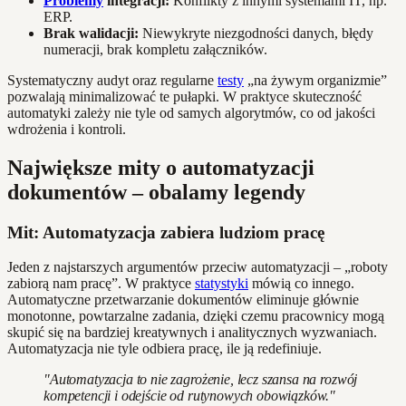
Problemy
integracji:
Konflikty z innymi systemami IT, np.
ERP.
Brak walidacji:
Niewykryte niezgodności danych, błędy
numeracji, brak kompletu załączników.
Systematyczny audyt oraz regularne
testy
„na żywym organizmie”
pozwalają minimalizować te pułapki. W praktyce skuteczność
automatyki zależy nie tyle od samych algorytmów, co od jakości
wdrożenia i kontroli.
Największe mity o automatyzacji
dokumentów – obalamy legendy
Mit: Automatyzacja zabiera ludziom pracę
Jeden z najstarszych argumentów przeciw automatyzacji – „roboty
zabiorą nam pracę”. W praktyce
statystyki
mówią co innego.
Automatyczne przetwarzanie dokumentów eliminuje głównie
monotonne, powtarzalne zadania, dzięki czemu pracownicy mogą
skupić się na bardziej kreatywnych i analitycznych wyzwaniach.
Automatyzacja nie tyle odbiera pracę, ile ją redefiniuje.
"Automatyzacja to nie zagrożenie, lecz szansa na rozwój
kompetencji i odejście od rutynowych obowiązków."