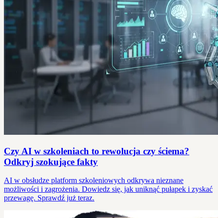
Czy AI w szkoleniach to rewolucja czy ściema?
Odkryj szokujące fakty
AI w obsłudze platform szkoleniowych odkrywa nieznane
możliwości i zagrożenia. Dowiedz się, jak uniknąć pułapek i zyskać
przewagę. Sprawdź już teraz.