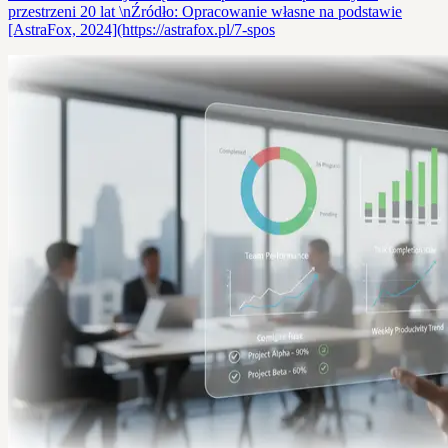
przestrzeni 20 lat \nŹródło: Opracowanie własne na podstawie
[AstraFox, 2024](https://astrafox.pl/7-spos