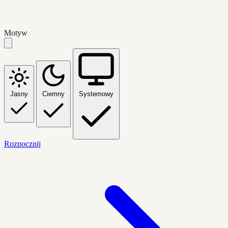
Motyw
Jasny
Ciemny
Systemowy
Rozpocznij