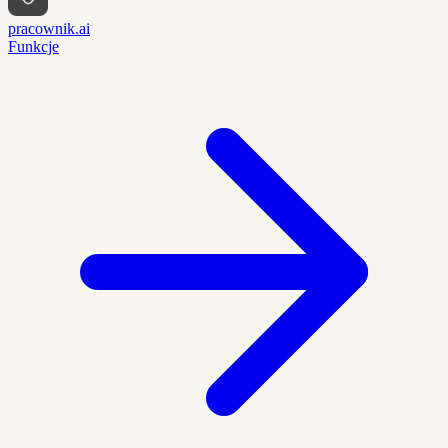
pracownik.ai
Funkcje