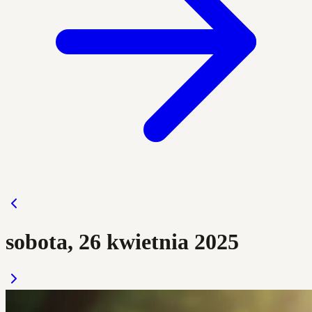
sobota, 26 kwietnia 2025