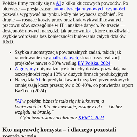
Polskie firmy rzuciły się na
AI
z kilku kluczowych powodów. Po
pierwsze — presja czasu:
automatyzacja rutynowych czynności
pozwala wygrywać na rynku, który nie wybacza opóźnień. Po
drugie — rosnące koszty pracy oraz brak wykwalifikowanych
pracowników, szczególnie w IT i analizie danych. Po trzecie —
dostępność nowych narzędzi, jak pracownik.
ai
, które umożliwiają
szybkie wdrożenia bez konieczności budowania całych działów
R&D.
Szybka automatyzacja powtarzalnych zadań, takich jak
raportowanie czy
analiza danych
, skraca czas realizacji
projektów nawet o 30% według
EY Polska, 2024
.
Algorytmy
optymalizujące łańcuchy dostaw pozwalają na
oszczędności rzędu 12% w dużych firmach produkcyjnych.
Narzędzia
AI
do predykcji awarii urządzeń przemysłowych
zmniejszają koszt przestojów o 20-40%, co potwierdza raport
BazTech (2024).
"
AI
w polskim biznesie stała się nie luksusem, a
koniecznością. Kto nie inwestuje, zostaje z tyłu — i to bez
względu na branżę."
— Cytat inspirowany analizami z
KPMG, 2024
Kto naprawdę korzysta – i dlaczego pozostali
zostają w tyle