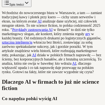
Spis treści
Wchodzisz do nowoczesnego biura w Warszawie, a tam — zamiast
tradycyjnej kawy i plotek przy ksero — cichy szum serwerów i
ekran, na którym avatar
AI
analizuje dane szybciej, niż człowiek
mrugnie okiem. To nie science fiction, to polska codzienność 2025
roku. "
Przykłady zastosowania AI
w firmach" to dziś nie tylko
marketingowy slogan, ale konkret, który zmienia reguły
gry
w
każdej branży. Od rodzinnych drukarni po logistycznych gigantów,
sztuczna inteligencja
wkracza bez litości, zostawiając za sobą
zarówno spektakularne sukcesy, jak i gorzkie porażki. W tym
artykule znajdziesz wielu historii, które rozbrajają marketingowe
mity, pokazując, jak
AI
działa w polskich firmach naprawdę — bez
ściemy, bez korporacyjnych banałów, ale z brutalną szczerością. To
analiza, która nie owija w bawełnę: kto wdraża
AI
, dlaczego
większość upada i co tak naprawdę daje przewagę na polskim
rynku. Gotowi na fakty, które nie zawsze wygodnie się czyta?
Dlaczego AI w firmach to już nie science
fiction
Co napędza polski wyścig AI