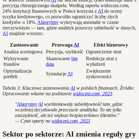
precyzją chirurgicznego skalpela. Według raportu widoczni.com,
24% instytucji finansowych w Polsce korzysta z
AI
do oceny
ryzyka kredytowego, co pozwoliło ograniczyć liczbę złych
kredytów o 18%.
Algorytmy
wykrywają anomalie w czasie
rzeczywistym — tam, gdzie analityk przeoczy subtelność w danych,
AI
znajdzie wzorzec.
Zastosowanie
Przewaga
AI
Efekt biznesowy
Analiza scoringowa
Precyzja, szybkość
Ograniczenie strat
Wykrywanie
Skanowanie
big
Redukcja strat z
fraudów
data
wyłudzeń
Optymalizacja
Zwiększenie
Symulacje
AI
portfeli
zyskowności
Tabela 3: Kluczowe zastosowania
AI
w polskich finansach. Źródło:
Opracowanie własne na podstawie
widoczni.com, 2023
"
Algorytmy
AI
wyeliminowały subiektywność tam, gdzie
wcześniej decydowało przeczucie analityka. To nie tylko
oszczędność, ale też większe bezpieczeństwo klientów."
— Cytat oparty na
widoczni.com, 2023
Sektor po sektorze: AI zmienia reguły gry