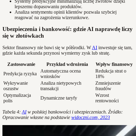
Systemy predykcyjne minimalizują liczbę zwrotów dzięki
lepszemu dopasowaniu produktów.
Analiza sentymentu opinii klientów pozwala szybciej
reagować na zagrożenia wizerunkowe.
Ubezpieczenia i bankowość: gdzie AI naprawdę liczy
się w złotówkach
Sektor finansowy nie bawi się w półśrodki. W
AI
inwestuje się tam,
gdzie każda sekunda przynosi wymierny zysk lub stratę.
Zastosowanie
Przykład wdrożenia
Wpływ finansowy
Automatyczna ocena
Redukcja strat o
Predykcja ryzyka
wniosków
18%
Wykrywanie
Analiza nietypowych
Zmniejszenie
oszustw
transakcji
fraudów
Optymalizacja
Wzrost
Dynamiczne taryfy
polis
rentowności
Tabela 4:
AI
w polskiej bankowości i ubezpieczeniach. Źródło:
Opracowanie własne na podstawie
widoczni.com, 2023