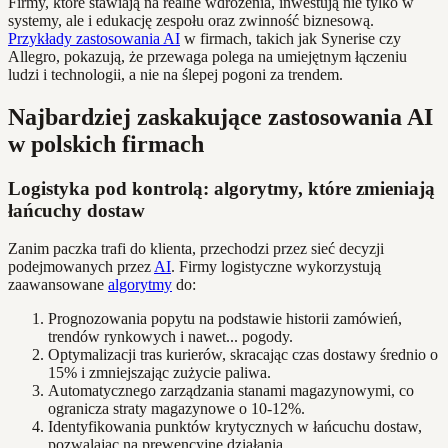
Firmy, które stawiają na realne wdrożenia, inwestują nie tylko w
systemy, ale i edukację zespołu oraz zwinność biznesową.
Przykłady zastosowania AI
w firmach, takich jak Synerise czy
Allegro, pokazują, że przewaga polega na umiejętnym łączeniu
ludzi i technologii, a nie na ślepej pogoni za trendem.
Najbardziej zaskakujące zastosowania AI
w polskich firmach
Logistyka pod kontrolą: algorytmy, które zmieniają
łańcuchy dostaw
Zanim paczka trafi do klienta, przechodzi przez sieć decyzji
podejmowanych przez
AI
. Firmy logistyczne wykorzystują
zaawansowane
algorytmy
do:
Prognozowania popytu na podstawie historii zamówień,
trendów rynkowych i nawet... pogody.
Optymalizacji tras kurierów, skracając czas dostawy średnio o
15% i zmniejszając zużycie paliwa.
Automatycznego zarządzania stanami magazynowymi, co
ogranicza straty magazynowe o 10-12%.
Identyfikowania punktów krytycznych w łańcuchu dostaw,
pozwalając na prewencyjne działania.