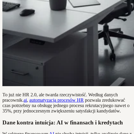
To już nie HR 2.0, ale twarda rzeczywistość. Według danych
pracownik.
ai
,
automatyzacja procesów HR
pozwala zredukować
czas potrzebny na obsługę jednego procesu rekrutacyjnego nawet o
35%, przy jednoczesnym zwiększeniu satysfakcji kandydatów.
Dane kontra intuicja: AI w finansach i kredytach
W sektorze finansowym
AI
nie słucha intuicji, tylko analizuje dane z