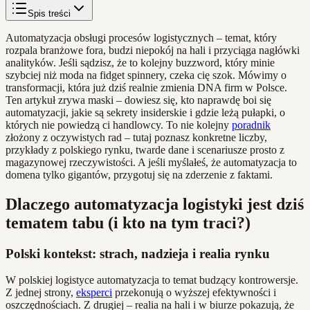
Spis treści
Automatyzacja obsługi procesów logistycznych – temat, który
rozpala branżowe fora, budzi niepokój na hali i przyciąga nagłówki
analityków. Jeśli sądzisz, że to kolejny buzzword, który minie
szybciej niż moda na fidget spinnery, czeka cię szok. Mówimy o
transformacji, która już dziś realnie zmienia DNA firm w Polsce.
Ten artykuł zrywa maski – dowiesz się, kto naprawdę boi się
automatyzacji, jakie są sekrety insiderskie i gdzie leżą pułapki, o
których nie powiedzą ci handlowcy. To nie kolejny
poradnik
złożony z oczywistych rad – tutaj poznasz konkretne liczby,
przykłady z polskiego rynku, twarde dane i scenariusze prosto z
magazynowej rzeczywistości. A jeśli myślałeś, że automatyzacja to
domena tylko gigantów, przygotuj się na zderzenie z faktami.
Dlaczego automatyzacja logistyki jest dziś
tematem tabu (i kto na tym traci?)
Polski kontekst: strach, nadzieja i realia rynku
W polskiej logistyce automatyzacja to temat budzący kontrowersje.
Z jednej strony,
eksperci
przekonują o wyższej efektywności i
oszczędnościach. Z drugiej – realia na hali i w biurze pokazują, że