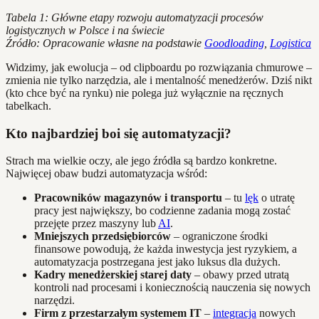
Tabela 1: Główne etapy rozwoju automatyzacji procesów
logistycznych w Polsce i na świecie
Źródło: Opracowanie własne na podstawie
Goodloading
,
Logistica
Widzimy, jak ewolucja – od clipboardu po rozwiązania chmurowe –
zmienia nie tylko narzędzia, ale i mentalność menedżerów. Dziś nikt
(kto chce być na rynku) nie polega już wyłącznie na ręcznych
tabelkach.
Kto najbardziej boi się automatyzacji?
Strach ma wielkie oczy, ale jego źródła są bardzo konkretne.
Najwięcej obaw budzi automatyzacja wśród:
Pracowników magazynów i transportu
– tu
lęk
o utratę
pracy jest największy, bo codzienne zadania mogą zostać
przejęte przez maszyny lub
AI
.
Mniejszych przedsiębiorców
– ograniczone środki
finansowe powodują, że każda inwestycja jest ryzykiem, a
automatyzacja postrzegana jest jako luksus dla dużych.
Kadry menedżerskiej starej daty
– obawy przed utratą
kontroli nad procesami i koniecznością nauczenia się nowych
narzędzi.
Firm z przestarzałym systemem IT
–
integracja
nowych