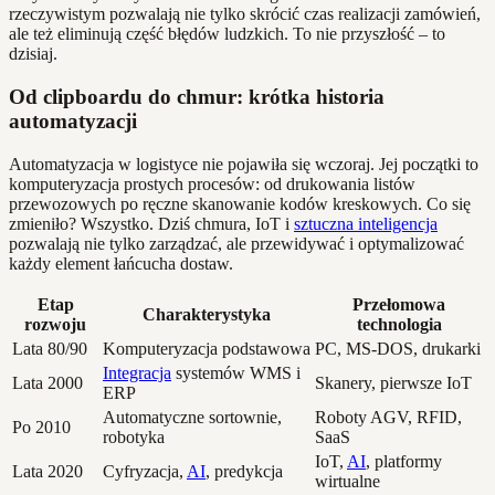
rzeczywistym pozwalają nie tylko skrócić czas realizacji zamówień,
ale też eliminują część błędów ludzkich. To nie przyszłość – to
dzisiaj.
Od clipboardu do chmur: krótka historia
automatyzacji
Automatyzacja w logistyce nie pojawiła się wczoraj. Jej początki to
komputeryzacja prostych procesów: od drukowania listów
przewozowych po ręczne skanowanie kodów kreskowych. Co się
zmieniło? Wszystko. Dziś chmura, IoT i
sztuczna inteligencja
pozwalają nie tylko zarządzać, ale przewidywać i optymalizować
każdy element łańcucha dostaw.
Etap
Przełomowa
Charakterystyka
rozwoju
technologia
Lata 80/90
Komputeryzacja podstawowa
PC, MS-DOS, drukarki
Integracja
systemów WMS i
Lata 2000
Skanery, pierwsze IoT
ERP
Automatyczne sortownie,
Roboty AGV, RFID,
Po 2010
robotyka
SaaS
IoT,
AI
, platformy
Lata 2020
Cyfryzacja,
AI
, predykcja
wirtualne