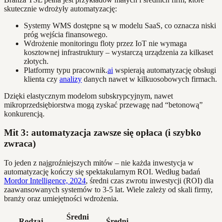
skutecznie wdrożyły automatyzację:
Systemy WMS dostępne są w modelu SaaS, co oznacza niski
próg wejścia finansowego.
Wdrożenie monitoringu floty przez IoT nie wymaga
kosztownej infrastruktury – wystarczą urządzenia za kilkaset
złotych.
Platformy typu pracownik.
ai
wspierają automatyzację obsługi
klienta czy
analizy
danych nawet w kilkuosobowych firmach.
Dzięki elastycznym modelom subskrypcyjnym, nawet
mikroprzedsiębiorstwa mogą zyskać przewagę nad “betonową”
konkurencją.
Mit 3: automatyzacja zawsze się opłaca (i szybko
zwraca)
To jeden z najgroźniejszych mitów – nie każda inwestycja w
automatyzację kończy się spektakularnym ROI. Według badań
Mordor Intelligence, 2024
, średni czas zwrotu inwestycji (ROI) dla
zaawansowanych systemów to 3-5 lat. Wiele zależy od skali firmy,
branży oraz umiejętności wdrożenia.
Średni
Rodzaj
Średni