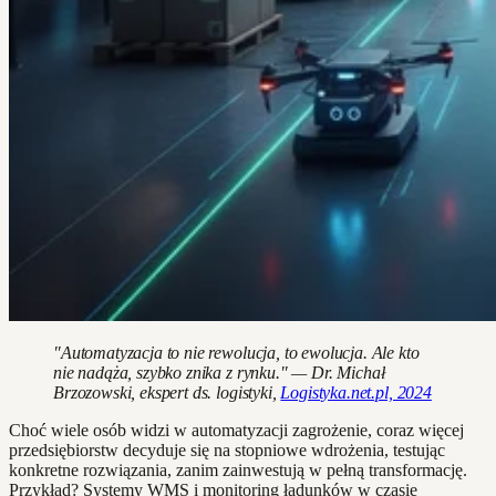
"Automatyzacja to nie rewolucja, to ewolucja. Ale kto
nie nadąża, szybko znika z rynku." — Dr. Michał
Brzozowski, ekspert ds. logistyki,
Logistyka.net.pl, 2024
Choć wiele osób widzi w automatyzacji zagrożenie, coraz więcej
przedsiębiorstw decyduje się na stopniowe wdrożenia, testując
konkretne rozwiązania, zanim zainwestują w pełną transformację.
Przykład? Systemy WMS i monitoring ładunków w czasie