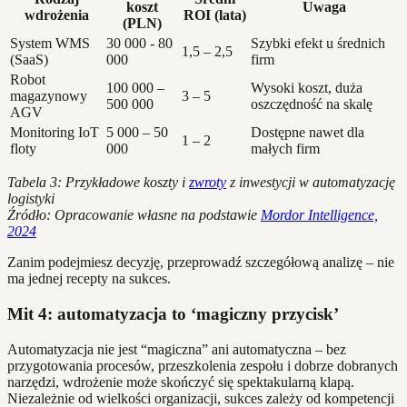
koszt
Uwaga
wdrożenia
ROI (lata)
(PLN)
System WMS
30 000 - 80
Szybki efekt u średnich
1,5 – 2,5
(SaaS)
000
firm
Robot
100 000 –
Wysoki koszt, duża
magazynowy
3 – 5
500 000
oszczędność na skalę
AGV
Monitoring IoT
5 000 – 50
Dostępne nawet dla
1 – 2
floty
000
małych firm
Tabela 3: Przykładowe koszty i
zwroty
z inwestycji w automatyzację
logistyki
Źródło: Opracowanie własne na podstawie
Mordor Intelligence,
2024
Zanim podejmiesz decyzję, przeprowadź szczegółową analizę – nie
ma jednej recepty na sukces.
Mit 4: automatyzacja to ‘magiczny przycisk’
Automatyzacja nie jest “magiczna” ani automatyczna – bez
przygotowania procesów, przeszkolenia zespołu i dobrze dobranych
narzędzi, wdrożenie może skończyć się spektakularną klapą.
Niezależnie od wielkości organizacji, sukces zależy od kompetencji