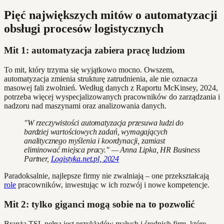
Pięć największych mitów o automatyzacji
obsługi procesów logistycznych
Mit 1: automatyzacja zabiera pracę ludziom
To mit, który trzyma się wyjątkowo mocno. Owszem,
automatyzacja zmienia strukturę zatrudnienia, ale nie oznacza
masowej fali zwolnień. Według danych z Raportu McKinsey, 2024,
potrzeba więcej wyspecjalizowanych pracowników do zarządzania i
nadzoru nad maszynami oraz analizowania danych.
"W rzeczywistości automatyzacja przesuwa ludzi do
bardziej wartościowych zadań, wymagających
analitycznego myślenia i koordynacji, zamiast
eliminować miejsca pracy." — Anna Lipka, HR Business
Partner,
Logistyka.net.pl, 2024
Paradoksalnie, najlepsze firmy nie zwalniają – one przekształcają
role
pracowników, inwestując w ich rozwój i nowe kompetencje.
Mit 2: tylko giganci mogą sobie na to pozwolić
Branża TSL pełna jest przykładów małych i średnich firm, które