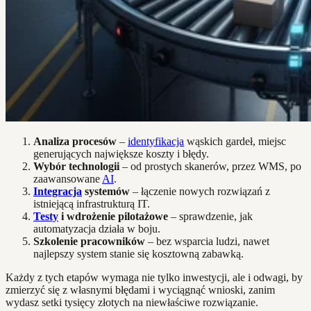
Analiza procesów
–
identyfikacja
wąskich gardeł, miejsc
generujących największe koszty i błędy.
Wybór technologii
– od prostych skanerów, przez WMS, po
zaawansowane
AI
.
Integracja
systemów
– łączenie nowych rozwiązań z
istniejącą infrastrukturą IT.
Testy
i wdrożenie pilotażowe
– sprawdzenie, jak
automatyzacja działa w boju.
Szkolenie pracowników
– bez wsparcia ludzi, nawet
najlepszy system stanie się kosztowną zabawką.
Każdy z tych etapów wymaga nie tylko inwestycji, ale i odwagi, by
zmierzyć się z własnymi błędami i wyciągnąć wnioski, zanim
wydasz setki tysięcy złotych na niewłaściwe rozwiązanie.