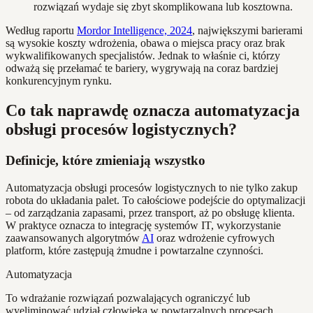
rozwiązań wydaje się zbyt skomplikowana lub kosztowna.
Według raportu
Mordor Intelligence, 2024
, największymi barierami
są wysokie koszty wdrożenia, obawa o miejsca pracy oraz brak
wykwalifikowanych specjalistów. Jednak to właśnie ci, którzy
odważą się przełamać te bariery, wygrywają na coraz bardziej
konkurencyjnym rynku.
Co tak naprawdę oznacza automatyzacja
obsługi procesów logistycznych?
Definicje, które zmieniają wszystko
Automatyzacja obsługi procesów logistycznych to nie tylko zakup
robota do układania palet. To całościowe podejście do optymalizacji
– od zarządzania zapasami, przez transport, aż po obsługę klienta.
W praktyce oznacza to integrację systemów IT, wykorzystanie
zaawansowanych algorytmów
AI
oraz wdrożenie cyfrowych
platform, które zastępują żmudne i powtarzalne czynności.
Automatyzacja
To wdrażanie rozwiązań pozwalających ograniczyć lub
wyeliminować udział człowieka w powtarzalnych procesach